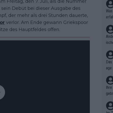
m Freitag, den 7. Juli, als die Nummer
r sein Debüt bei dieser Ausgabe des
Was 
pf, der mehr als drei Stunden dauerte,
erfa
or
verlor. Am Ende gewann Griekspoor
niss
pitze des Hauptfeldes offen.
Ande
isch
cht,
Das 
age 
ollt
ben.
Ihre
gebr
ch H
Im T