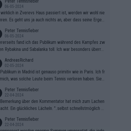
Peter Tennisfieber
06-05-2024
wirklich in Zverevs Haus passiert ist, werden wir wohl nie
hren. Es geht uns ja auch nichts an, aber dass seine Ergeb
e in letzter Zeit gelitten haben, ist ganz klar.
Peter Tennisfieber
06-05-2024
rerseits fand ich das Publikum während des Kampfes zw
en Rybakina und Sabalanka toll. Ich war besonders überras
 wie viele Fans da waren.
AndreasRichard
02-05-2024
Publikum in Madrid ist genauso primitiv wie in Paris. Ich fr
mich, was solche Leute beim Tennis verloren haben. Sie s
en besser zum Fußball gehen, dort sind sie besser aufgeho
Peter Tennisfieber
22-04-2024
 Bemerkung über den Kommentator hat mich zum Lachen
acht. Ein glückliches Lächeln. "..selbst schnellstmöglich na
ause.." 😂🤣🤩
Peter Tennisfieber
22-04-2024
ennissport werden enorme Summen umgesetzt, die jedo