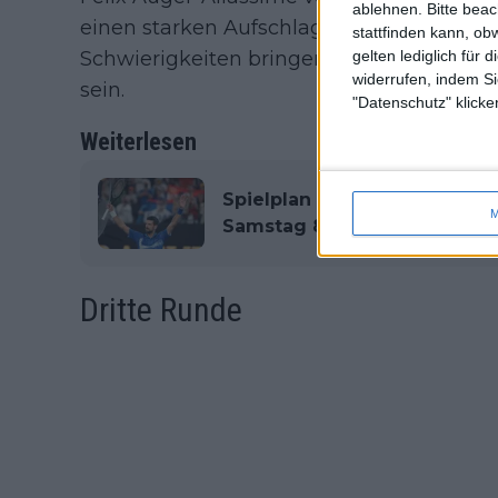
ablehnen.
Bitte bea
einen starken Aufschlag im Arsenal, der
stattfinden kann, ob
Schwierigkeiten bringen könnte. Es wird 
gelten lediglich für 
widerrufen, indem Si
sein.
"Datenschutz" klicke
Weiterlesen
Spielplan und Vorschau Indi
M
Samstag 8. März mit Djokovi
Dritte Runde