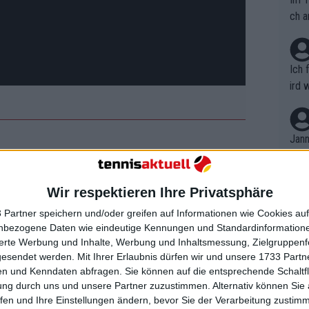
ch a
Ich 
ird 
vers
eine
r in
Jann
em i
merk
eite
Wir respektieren Ihre Privatsphäre
Dopp
, das am Samstag, dem 8. März,
t, a
n si
 Partner speichern und/oder greifen auf Informationen wie Cookies au
lys wird sein erster Gegner sein,
Wört
mmen
nbezogene Daten wie eindeutige Kennungen und Standardinformatione
B. C
deren Spanier, Pablo Carreño,
nt. 
sierte Werbung und Inhalte, Werbung und Inhaltsmessung, Zielgruppen
ause
gesendet werden.
Mit Ihrer Erlaubnis dürfen wir und unsere 1733 Part
ient
Dopp
on v
n und Kenndaten abfragen. Sie können auf die entsprechende Schaltfl
ewon
mmen
von Dubai, wo er in 3 Sätzen gegen
ung durch uns und unsere Partner zuzustimmen. Alternativ können Sie au
Fina
Genr
fen und Ihre Einstellungen ändern, bevor Sie der Verarbeitung zustim
1,91 m Körpergröße hat der Franzose
kel 