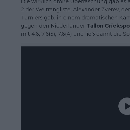
Die wirklich große Überraschung gab es a
2 der Weltrangliste, Alexander Zverev, de
Turniers gab, in einem dramatischen Kam
gegen den Niederländer
Tallon Griekspo
mit 4:6, 7:6(5), 7:6(4) und ließ damit die S