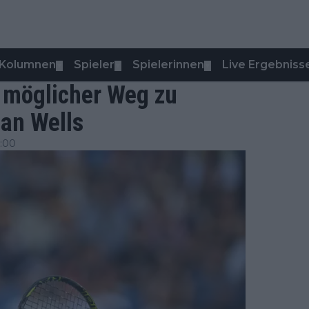
Kolumnen
Spieler
Spielerinnen
Live Ergebniss
▼
▼
▼
' möglicher Weg zu
ian Wells
:00