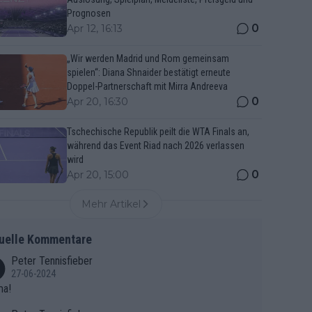
Prognosen
0
Apr 12, 16:13
„Wir werden Madrid und Rom gemeinsam
spielen“: Diana Shnaider bestätigt erneute
Doppel-Partnerschaft mit Mirra Andreeva
0
Apr 20, 16:30
Tschechische Republik peilt die WTA Finals an,
während das Event Riad nach 2026 verlassen
wird
0
Apr 20, 15:00
Mehr Artikel
uelle Kommentare
Peter Tennisfieber
27-06-2024
ma!