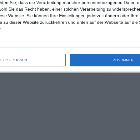
chten Sie, dass die Verarbeitung mancher personenbezogenen Daten oh
uss 
 den Murcianer an einem guten Tag in
wohl Sie das Recht haben, einer solchen Verarbeitung zu widersprechen
mal 
das erste Aufeinandertreffen der beiden
diese Website. Sie können Ihre Einstellungen jederzeit ändern oder Ihre 
des 
e zu dieser Website zurückkehren und unten auf der Webseite auf die 
n.
an Wells Open 2025 Tag vier
EHR OPTIONEN
ZUSTIMMEN
c, Sabalenka, Alcaraz und Gauff