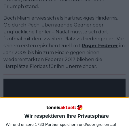
Triumph stand.
Doch Miami erwies sich als hartnäckiges Hindernis.
Ob durch Pech, überragende Gegner oder
unglückliche Fehler – Nadal musste sich dort
fünfmal mit dem zweiten Platz zufriedengeben. Von
seinem ersten epischen Duell mit
Roger Federer
im
Jahr 2005 bis hin zum Finale gegen einen
wiedererstarkten Federer 2017 blieben die
Hartplätze Floridas für ihn unerreichbar.
Wir respektieren Ihre Privatsphäre
Wir und unsere 1733 Partner speichern und/oder greifen auf