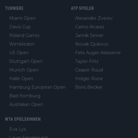
TURNIERE
ATP SPIELER
Miami Open
Alexander Zverev
Davis Cup
Carlos Alcaraz
Roland Garros
Jannik Sinner
Wimbledon
Novak Djokovic
US Open
Felix Auger-Aliassime
Stuttgart Open
Taylor Fritz
Munich Open
Casper Ruud
Halle Open
Holger Rune
Hamburg European Open
Boris Becker
Bad Homburg
Australian Open
WTA SPIELERINNEN
Eva Lys
Laura Siegemund