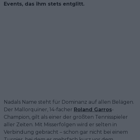
Events, das ihm stets entglitt.
Nadals Name steht für Dominanz auf allen Belägen.
Der Mallorquiner, 14-facher
Roland Garros
-
Champion, gilt als einer der größten Tennisspieler
aller Zeiten. Mit Misserfolgen wird er selten in
Verbindung gebracht – schon gar nicht bei einem
Turnier, bei dem er mehrfach kurz vor dem