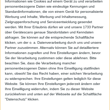
Informationen wie Cookies auf einem Gerät zu und verarbeiten
personenbezogene Daten wie eindeutige Kennungen und
Standardinformationen, die von einem Gerät für personalisierte
Werbung und Inhalte, Werbung und Inhaltsmessung,
Zielgruppenforschung und Serviceentwicklung gesendet
werden.
Mit Ihrer Erlaubnis dürfen wir und unsere 1733 Partner
über Gerätescans genaue Standortdaten und Kenndaten
abfragen. Sie können auf die entsprechende Schaltfläche
klicken, um der o. a. Datenverarbeitung durch uns und unsere
Partner zuzustimmen. Alternativ können Sie auf detailliertere
Ein Rückblick auf die fünf Endspiele, die Nadal's
Informationen zugreifen und Ihre Einstellungen ändern, bevor
komplizierte Beziehung zu den Miami Open geprägt
Sie der Verarbeitung zustimmen oder diese ablehnen.
Bitte
haben:
beachten Sie, dass die Verarbeitung mancher
personenbezogenen Daten ohne Ihre Einwilligung stattfinden
2005: Eine Rivalität entsteht
kann, obwohl Sie das Recht haben, einer solchen Verarbeitung
zu widersprechen. Ihre Einstellungen gelten lediglich für diese
Website. Sie können Ihre Einstellungen jederzeit ändern oder
Der Ursprung der Federer–Nadal-Rivalität wurde in
Ihre Einwilligung widerrufen, indem Sie zu dieser Website
Miami gelegt. Ihr erstes Aufeinandertreffen fand
zurückkehren und unten auf der Webseite auf die Schaltfläche
"Datenschutz" klicken.
2004 in der dritten Runde statt, als der 17-jährige
Nadal die Tour mit einem 6:3, 6:3 Sieg über Federer