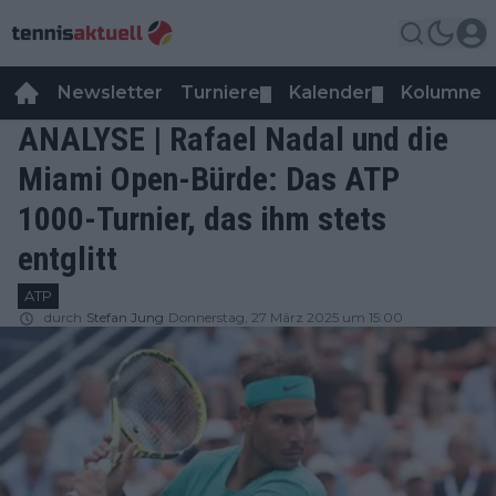
Newsletter
Turniere
Kalender
Kolumnen
▼
▼
ANALYSE | Rafael Nadal und die
Miami Open-Bürde: Das ATP
1000-Turnier, das ihm stets
entglitt
ATP
durch
Stefan Jung
Donnerstag, 27 März 2025 um 15:00