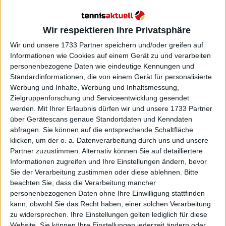
@
atptour
·
Follow
Would you play tennis here? 😮

Wir respektieren Ihre Privatsphäre
Wir und unsere 1733 Partner speichern und/oder greifen auf
ATP Tour Flashback presented by Nitto 
Informationen wie Cookies auf einem Gerät zu und verarbeiten
takes us back to that time Andre 
personenbezogene Daten wie eindeutige Kennungen und
Agassi & Roger Federer played a match 
Standardinformationen, die von einem Gerät für personalisierte
more than 200m above sea level 🚁

Werbung und Inhalte, Werbung und Inhaltsmessung,
Zielgruppenforschung und Serviceentwicklung gesendet
werden.
Mit Ihrer Erlaubnis dürfen wir und unsere 1733 Partner
#FridayFlashback
über Gerätescans genaue Standortdaten und Kenndaten
abfragen. Sie können auf die entsprechende Schaltfläche
Watch on X
klicken, um der o. a. Datenverarbeitung durch uns und unsere
Partner zuzustimmen. Alternativ können Sie auf detailliertere
Informationen zugreifen und Ihre Einstellungen ändern, bevor
Sie der Verarbeitung zustimmen oder diese ablehnen.
Bitte
beachten Sie, dass die Verarbeitung mancher
personenbezogenen Daten ohne Ihre Einwilligung stattfinden
kann, obwohl Sie das Recht haben, einer solchen Verarbeitung
zu widersprechen. Ihre Einstellungen gelten lediglich für diese
Website. Sie können Ihre Einstellungen jederzeit ändern oder