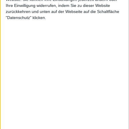
Ihre Einwilligung widerrufen, indem Sie zu dieser Website
zurückkehren und unten auf der Webseite auf die Schaltfläche
"Datenschutz" klicken.
1:53 PM · Mar 19, 2021
540
Reply
Copy link
Read 9 replies