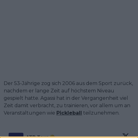
Der 53-Jährige zog sich 2006 aus dem Sport zurück,
nachdem er lange Zeit auf höchstem Niveau
gespielt hatte. Agassi hat in der Vergangenheit viel
Zeit damit verbracht, zu trainieren, vor allem um an
Veranstaltungen wie
Pickleball
teilzunehmen.
ATP Tour