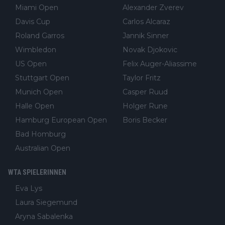
Miami Open
Alexander Zverev
Davis Cup
Carlos Alcaraz
Roland Garros
Jannik Sinner
Wimbledon
Novak Djokovic
US Open
Felix Auger-Aliassime
Stuttgart Open
Taylor Fritz
Munich Open
Casper Ruud
Halle Open
Holger Rune
Hamburg European Open
Boris Becker
Bad Homburg
Australian Open
WTA SPIELERINNEN
Eva Lys
Laura Siegemund
Aryna Sabalenka