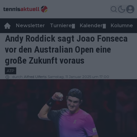
Newsletter
Turniere
Kalender
Kolumnen
▼
▼
Andy Roddick sagt Joao Fonseca
vor den Australian Open eine
große Zukunft voraus
ATP
durch
Alfred Ulferts
Samstag, 11 Januar 2025 um 17:00