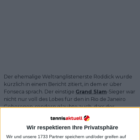
Der ehemalige Weltranglistenerste Roddick wurde
kürzlich in einem Bericht zitiert, in dem er über
Fonseca sprach. Der einstige
Grand Slam
-Sieger war
nicht nur voll des Lobes für den in Rio de Janeiro
Geborenen, sondern glaubte auch, dass der
Youngster das Potenzial hat, in den nächsten drei
Jahren zu den besten Tennisspielern der Welt in der
Wir respektieren Ihre Privatsphäre
Kategorie Herreneinzel zu gehören.
Wir und unsere 1733 Partner speichern und/oder greifen auf