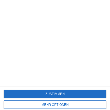
Hauptfeld der
steht auf dem Spiel:
Australian Open 2025
Andre Rublev, Novak
Djokovic und Grigor
Dimitrov unter den 5,
die um ihren Platz
kämpfen
Schreiben Sie einen Kommentar
ZUSTIMMEN
MEHR OPTIONEN