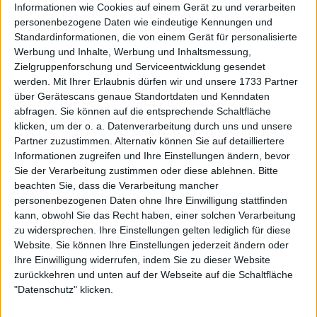
Weiterlesen
Informationen wie Cookies auf einem Gerät zu und verarbeiten
personenbezogene Daten wie eindeutige Kennungen und
Standardinformationen, die von einem Gerät für personalisierte
Boris Beckers kühne Vorhersage:
Werbung und Inhalte, Werbung und Inhaltsmessung,
Joao Fonseca wird bei den
Zielgruppenforschung und Serviceentwicklung gesendet
Australian Open überraschen -
werden.
Mit Ihrer Erlaubnis dürfen wir und unsere 1733 Partner
"Einfach ein toller Spieler"
über Gerätescans genaue Standortdaten und Kenndaten
abfragen. Sie können auf die entsprechende Schaltfläche
klicken, um der o. a. Datenverarbeitung durch uns und unsere
Partner zuzustimmen. Alternativ können Sie auf detailliertere
Informationen zugreifen und Ihre Einstellungen ändern, bevor
Sie der Verarbeitung zustimmen oder diese ablehnen.
Bitte
beachten Sie, dass die Verarbeitung mancher
personenbezogenen Daten ohne Ihre Einwilligung stattfinden
kann, obwohl Sie das Recht haben, einer solchen Verarbeitung
zu widersprechen. Ihre Einstellungen gelten lediglich für diese
Website. Sie können Ihre Einstellungen jederzeit ändern oder
Ihre Einwilligung widerrufen, indem Sie zu dieser Website
zurückkehren und unten auf der Webseite auf die Schaltfläche
"Datenschutz" klicken.