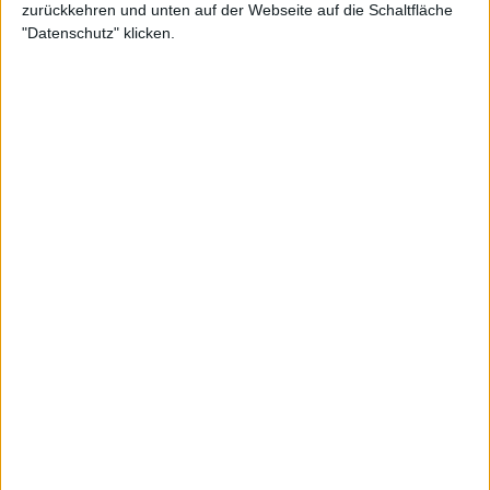
Weiterlesen
zurückkehren und unten auf der Webseite auf die Schaltfläche
"Datenschutz" klicken.
Juan Martin del Potro dankt
Novak Djokovic, der sein
Abschiedsspiel "unvergesslich"
machte
"Aber was für eine Geste! Zu sagen 'Ich tue das für
dich, weil ich dich respektiere'. Wir können alle mit
Juan Martin mitfühlen und wissen, was er wegen
seiner Verletzungen durchgemacht hat."
"Novak fliegt also nach Argentinien und spielt einen
Abschiedsabend vor 15.000 Zuschauern für einen
der beliebtesten Spieler des Sports", so Roddick
über die Einstellung des 24-fachen Grand Slam-
Siegers.
"Novak hatte nichts Materielles davon, außer, dass es