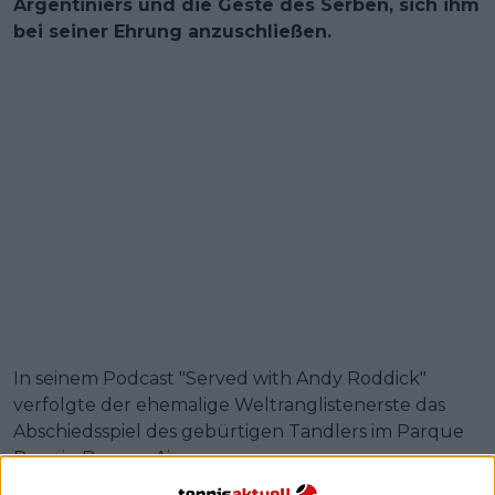
Argentiniers und die Geste des Serben, sich ihm
bei seiner Ehrung anzuschließen.
In seinem Podcast "Served with Andy Roddick"
verfolgte der ehemalige Weltranglistenerste das
Abschiedsspiel des gebürtigen Tandlers im Parque
Roca in Buenos Aires.