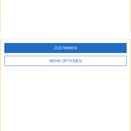
Carlos Alcaraz'
"stolz", als Tennis-
Ablenkungen
Botschafter dem
außerhalb der Saison
saudi-arabischen PIF
und die
beizutreten
Auswirkungen auf die
Grand Slams im Jahr
2025
ZUSTIMMEN
MEHR OPTIONEN
Schreiben Sie einen Kommentar