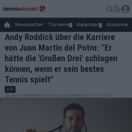
Newsletter
Turniere
Kalender
Kolumnen
▼
▼
Andy Roddick über die Karriere
von Juan Martin del Potro: "Er
hätte die 'Großen Drei' schlagen
können, wenn er sein bestes
Tennis spielt"
ATP
durch
Alfred Ulferts
Sonntag, 15 Dezember 2024 um 15:00