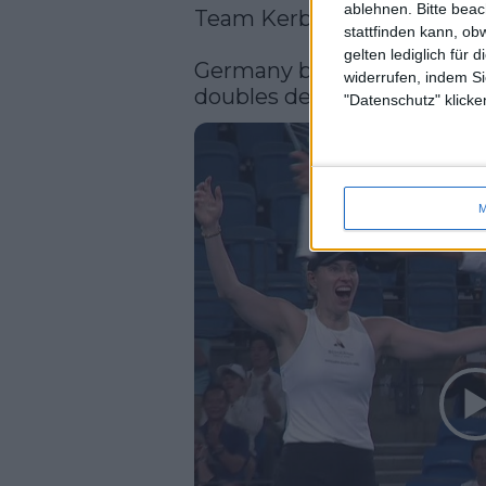
ablehnen.
Bitte bea
Team Kerber/Zverev FTW 🇩
stattfinden kann, ob
gelten lediglich für 
Germany beats Italy after a
widerrufen, indem Si
doubles decider! 
"Datenschutz" klicke
M