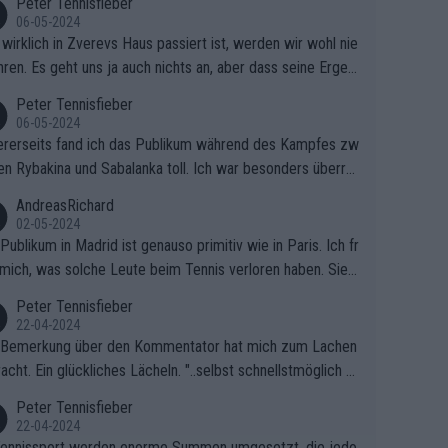
Peter Tennisfieber
06-05-2024
wirklich in Zverevs Haus passiert ist, werden wir wohl nie
hren. Es geht uns ja auch nichts an, aber dass seine Ergeb
e in letzter Zeit gelitten haben, ist ganz klar.
Peter Tennisfieber
06-05-2024
rerseits fand ich das Publikum während des Kampfes zw
en Rybakina und Sabalanka toll. Ich war besonders überras
 wie viele Fans da waren.
AndreasRichard
02-05-2024
Publikum in Madrid ist genauso primitiv wie in Paris. Ich fr
mich, was solche Leute beim Tennis verloren haben. Sie s
en besser zum Fußball gehen, dort sind sie besser aufgeho
Peter Tennisfieber
22-04-2024
 Bemerkung über den Kommentator hat mich zum Lachen
acht. Ein glückliches Lächeln. "..selbst schnellstmöglich na
ause.." 😂🤣🤩
Peter Tennisfieber
22-04-2024
ennissport werden enorme Summen umgesetzt, die jedo