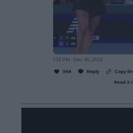
1:33 PM · Dec 30, 2023
568
Reply
Copy li
Read 2 r