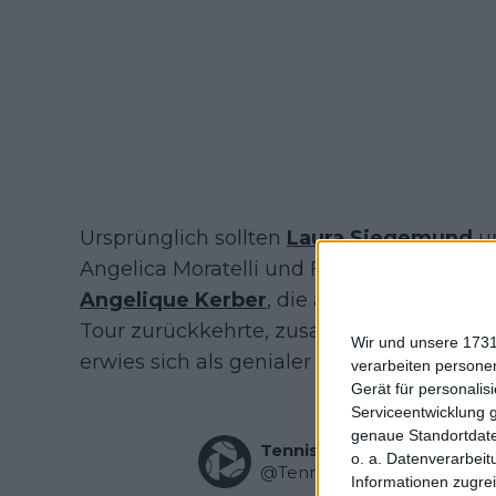
Ursprünglich sollten
Laura Siegemund
un
Angelica Moratelli und Flavio Cobolli antr
Angelique Kerber
, die an ihrem ersten 
Tour zurückkehrte, zusammen mit
Alexa
Wir und unsere 1731
erwies sich als genialer Schachzug.
verarbeiten persone
Gerät für personali
Serviceentwicklung 
genaue Standortdate
Tennis TV
o. a. Datenverarbeit
@
TennisTV
·
Follow
Informationen zugrei