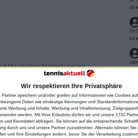
ch a
Ich 
ird 
vers
eine
r in
Jann
d Maximillian Marterer gegen
em i
eten. Doch stattdessen spielte
merk
eite
Tag nach der Geburt ihres Kindes auf die
Wir respektieren Ihre Privatsphäre
Dopp
t, a
nder Zverev
im Doppel - und das
n si
 Partner speichern und/oder greifen auf Informationen wie Cookies au
Wört
mmen
nbezogene Daten wie eindeutige Kennungen und Standardinformatione
B. C
nt. 
sierte Werbung und Inhalte, Werbung und Inhaltsmessung, Zielgruppen
ause
gesendet werden.
Mit Ihrer Erlaubnis dürfen wir und unsere 1731 Part
ient
Dopp
on v
n und Kenndaten abfragen. Sie können auf die entsprechende Schaltfl
ewon
mmen
ung durch uns und unsere Partner zuzustimmen. Alternativ können Sie au
Fina
Genr
fen und Ihre Einstellungen ändern, bevor Sie der Verarbeitung zustim
kel 