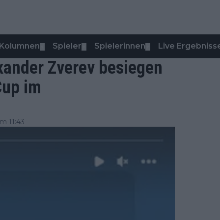
Kolumnen
Spieler
Spielerinnen
Live Ergebniss
▼
▼
▼
xander Zverev besiegen
Cup im
m 11:43