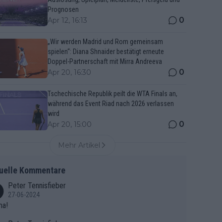
Prognosen
0
Apr 12, 16:13
„Wir werden Madrid und Rom gemeinsam
spielen“: Diana Shnaider bestätigt erneute
Doppel-Partnerschaft mit Mirra Andreeva
0
Apr 20, 16:30
Tschechische Republik peilt die WTA Finals an,
während das Event Riad nach 2026 verlassen
wird
0
Apr 20, 15:00
Mehr Artikel
uelle Kommentare
Peter Tennisfieber
27-06-2024
ma!