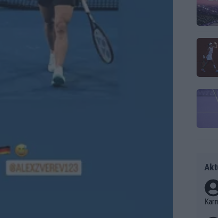
Akt
Kar