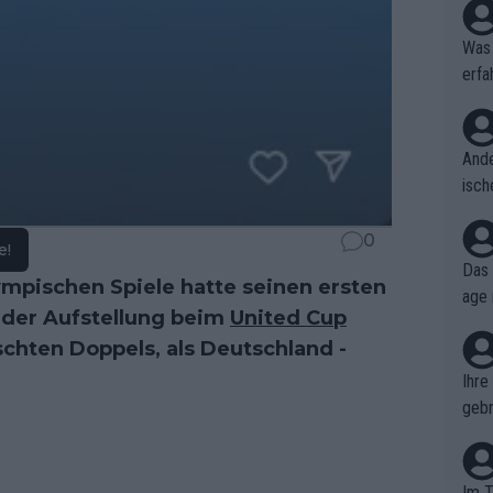
Was 
erfa
niss
Ande
isch
cht,
0
e!
Das 
ympischen Spiele hatte seinen ersten
age 
g der Aufstellung beim
United Cup
ollt
hten Doppels, als Deutschland -
ben.
Ihre
gebr
ch H
Im T