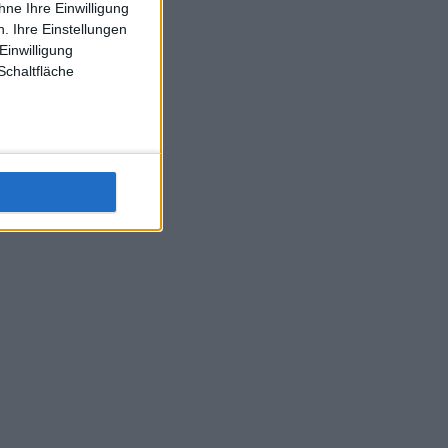
ne Ihre Einwilligung
J-L-Struff wahrscheinlich morge 3 Spiele absolvieren (2.
. Ihre Einstellungen
Einzel 1x Doppel) dank der hervorragenden Unterstützung
Einwilligung
Kommentators für F-A-A
Schaltfläche