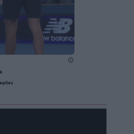
nk
eplies