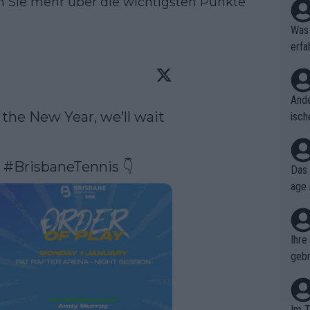
en Sie mehr über die wichtigsten Punkte
Was 
erfa
niss
Ande
the New Year, we’ll wait 
isch
cht,
 
#BrisbaneTennis
 👇 
Das 
age 
ollt
ben.
Ihre
gebr
ch H
Im T