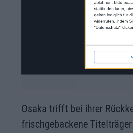
ablehnen.
Bitte bea
stattfinden kann, ob
gelten lediglich für 
widerrufen, indem Si
"Datenschutz" klicke
M
Osaka trifft bei ihrer Rückk
frischgebackene Titelträger