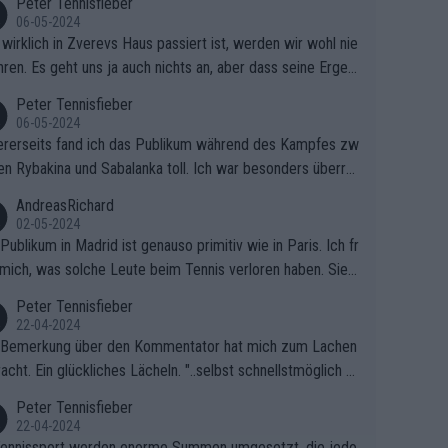
Peter Tennisfieber
06-05-2024
wirklich in Zverevs Haus passiert ist, werden wir wohl nie
hren. Es geht uns ja auch nichts an, aber dass seine Ergeb
e in letzter Zeit gelitten haben, ist ganz klar.
Peter Tennisfieber
06-05-2024
rerseits fand ich das Publikum während des Kampfes zw
en Rybakina und Sabalanka toll. Ich war besonders überras
 wie viele Fans da waren.
AndreasRichard
02-05-2024
Publikum in Madrid ist genauso primitiv wie in Paris. Ich fr
mich, was solche Leute beim Tennis verloren haben. Sie s
en besser zum Fußball gehen, dort sind sie besser aufgeho
Peter Tennisfieber
22-04-2024
 Bemerkung über den Kommentator hat mich zum Lachen
acht. Ein glückliches Lächeln. "..selbst schnellstmöglich na
ause.." 😂🤣🤩
Peter Tennisfieber
22-04-2024
ennissport werden enorme Summen umgesetzt, die jedo