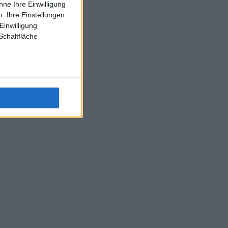
ne Ihre Einwilligung
J-L-Struff wahrscheinlich morge 3 Spiele absolvieren (2.
. Ihre Einstellungen
Einzel 1x Doppel) dank der hervorragenden Unterstützung
Einwilligung
Kommentators für F-A-A
Schaltfläche