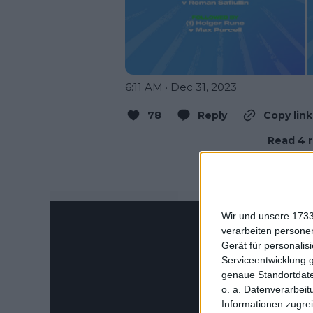
6:11 AM · Dec 31, 2023
78
Reply
Copy link
Read 4 r
Wir und unsere 1733
verarbeiten persone
Gerät für personali
Serviceentwicklung 
genaue Standortdate
o. a. Datenverarbeit
Informationen zugrei