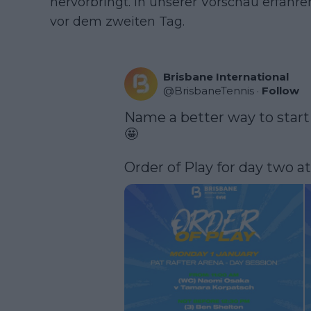
hervorbringt. In unserer Vorschau erfahr
vor dem zweiten Tag.
Brisbane International
@
BrisbaneTennis
·
Follow
Name a better way to start 
🤩

Order of Play for day two at