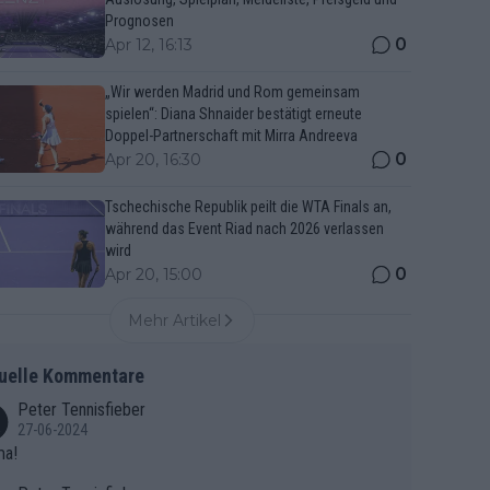
Prognosen
0
Apr 12, 16:13
„Wir werden Madrid und Rom gemeinsam
spielen“: Diana Shnaider bestätigt erneute
Doppel-Partnerschaft mit Mirra Andreeva
0
Apr 20, 16:30
Tschechische Republik peilt die WTA Finals an,
während das Event Riad nach 2026 verlassen
wird
0
Apr 20, 15:00
Mehr Artikel
uelle Kommentare
Peter Tennisfieber
27-06-2024
ma!