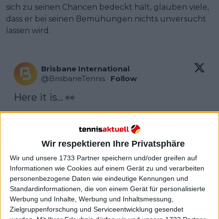
sich zu seinen Chancen bedeckt hält, glauben viele,
dass er bei seinen Bemühungen nichts unversucht
lassen wird.
Brisbane International
@
BrisbaneTennis
·
Follow
Here it is... 👀

@RafaelNadal
 will play a qualifier in the 
first round at 
#BrisbaneTennis
 💪 
Wir respektieren Ihre Privatsphäre
Wir und unsere 1733 Partner speichern und/oder greifen auf
Informationen wie Cookies auf einem Gerät zu und verarbeiten
personenbezogene Daten wie eindeutige Kennungen und
Standardinformationen, die von einem Gerät für personalisierte
Werbung und Inhalte, Werbung und Inhaltsmessung,
Zielgruppenforschung und Serviceentwicklung gesendet