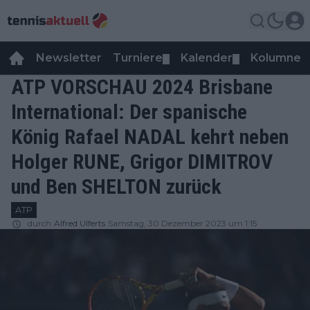
Newsletter
Turniere
Kalender
Kolumnen
▼
▼
ATP VORSCHAU 2024 Brisbane
International: Der spanische
König Rafael NADAL kehrt neben
Holger RUNE, Grigor DIMITROV
und Ben SHELTON zurück
ATP
durch
Alfred Ulferts
Samstag, 30 Dezember 2023 um 1:15