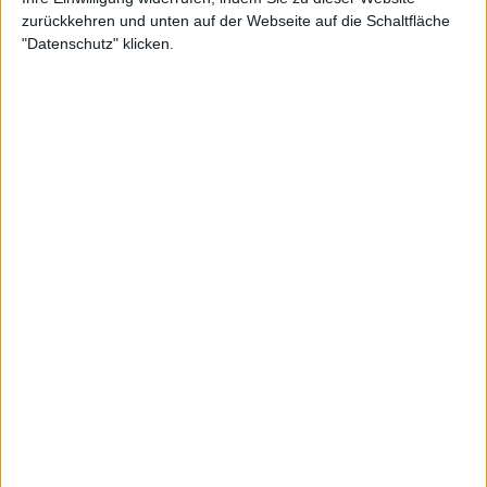
zurückkehren und unten auf der Webseite auf die Schaltfläche
"Datenschutz" klicken.
2:31 PM · Dec 8, 2020
1.1K
Reply
Copy link
Read 7 replies