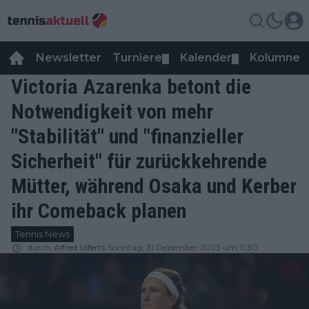
Newsletter
Turniere
Kalender
Kolumnen
▼
▼
Victoria Azarenka betont die
Notwendigkeit von mehr
"Stabilität" und "finanzieller
Sicherheit" für zurückkehrende
Mütter, während Osaka und Kerber
ihr Comeback planen
Tennis News
durch
Alfred Ulferts
Sonntag, 31 Dezember 2023 um 11:30