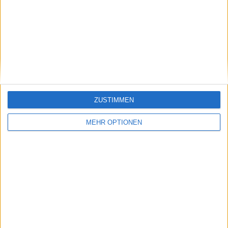
Vorheriger Artikel
Nächster Artikel
PREISGELD und
Angelique Kerber
Punkteverteilung
und Alexander
2024 Hong Kong
Zverev besiegen
Open mit $661.585 im
Italien beim 2024
Preispool
United Cup im
Entscheidungsdoppel
ZUSTIMMEN
MEHR OPTIONEN
Schreiben Sie einen Kommentar