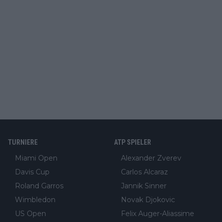
TURNIERE
ATP SPIELER
Miami Open
Alexander Zverev
Davis Cup
Carlos Alcaraz
Roland Garros
Jannik Sinner
Wimbledon
Novak Djokovic
US Open
Felix Auger-Aliassime