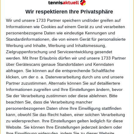
Platz, forderte aber auch die Behörden auf, einen
Weg zu finden, um mehr finanzielle Stabilität zu
Wir respektieren Ihre Privatsphäre
schaffen, insbesondere für mehr Spielerinnen, die
Wir und unsere 1733 Partner speichern und/oder greifen auf
Mütter wurden.
Informationen wie Cookies auf einem Gerät zu und verarbeiten
personenbezogene Daten wie eindeutige Kennungen und
Standardinformationen, die von einem Gerät für personalisierte
US Open Tennis
Werbung und Inhalte, Werbung und Inhaltsmessung,
@
usopen
·
Follow
Zielgruppenforschung und Serviceentwicklung gesendet
werden.
Mit Ihrer Erlaubnis dürfen wir und unsere 1733 Partner
Victoria Azarenka came to New York in 
über Gerätescans genaue Standortdaten und Kenndaten
August and jumpstarted her career.

abfragen. Sie können auf die entsprechende Schaltfläche
klicken, um der o. a. Datenverarbeitung durch uns und unsere
Partner zuzustimmen. Alternativ können Sie auf detailliertere
Congratulations on winning the 
@WTA
Informationen zugreifen und Ihre Einstellungen ändern, bevor
Comeback Player of the Year!
Sie der Verarbeitung zustimmen oder diese ablehnen.
Bitte
beachten Sie, dass die Verarbeitung mancher
personenbezogenen Daten ohne Ihre Einwilligung stattfinden
kann, obwohl Sie das Recht haben, einer solchen Verarbeitung
zu widersprechen. Ihre Einstellungen gelten lediglich für diese
Website. Sie können Ihre Einstellungen jederzeit ändern oder
Ihre Einwilligung widerrufen, indem Sie zu dieser Website