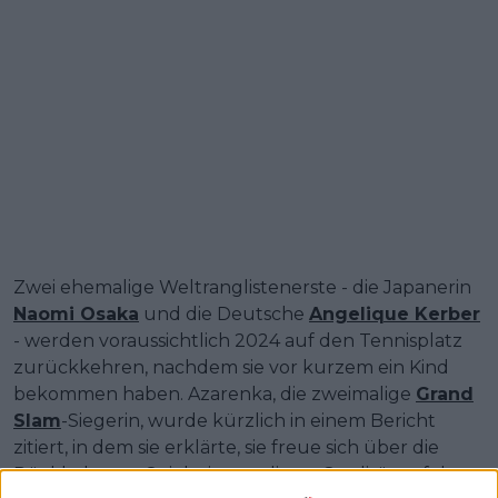
Zwei ehemalige Weltranglistenerste - die Japanerin
Naomi Osaka
und die Deutsche
Angelique Kerber
- werden voraussichtlich 2024 auf den Tennisplatz
zurückkehren, nachdem sie vor kurzem ein Kind
bekommen haben. Azarenka, die zweimalige
Grand
Slam
-Siegerin, wurde kürzlich in einem Bericht
zitiert, in dem sie erklärte, sie freue sich über die
Rückkehr von Spielerinnen dieser Qualität auf den