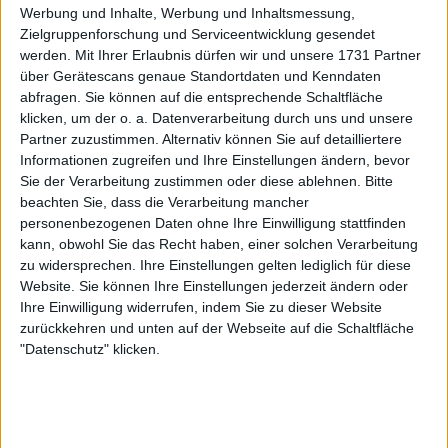
Werbung und Inhalte, Werbung und Inhaltsmessung,
Zielgruppenforschung und Serviceentwicklung gesendet
werden.
Mit Ihrer Erlaubnis dürfen wir und unsere 1731 Partner
über Gerätescans genaue Standortdaten und Kenndaten
abfragen. Sie können auf die entsprechende Schaltfläche
klicken, um der o. a. Datenverarbeitung durch uns und unsere
Partner zuzustimmen. Alternativ können Sie auf detailliertere
Informationen zugreifen und Ihre Einstellungen ändern, bevor
Sie der Verarbeitung zustimmen oder diese ablehnen.
Bitte
beachten Sie, dass die Verarbeitung mancher
personenbezogenen Daten ohne Ihre Einwilligung stattfinden
kann, obwohl Sie das Recht haben, einer solchen Verarbeitung
zu widersprechen. Ihre Einstellungen gelten lediglich für diese
Website. Sie können Ihre Einstellungen jederzeit ändern oder
Ihre Einwilligung widerrufen, indem Sie zu dieser Website
In Wimbledon zog er sich beim Sieg in Runde drei
zurückkehren und unten auf der Webseite auf die Schaltfläche
"Datenschutz" klicken.
gegen Cameron Norrie ein Knochenmarködem und
eine Kapselzerrung zu. Zverev spiele zwar weiter,
scheiterte aber im Achtelfinale angeschlagen an
Taylor Fritz. Er habe "auf einem Bein" gespielt,
erklärte der 27-Jährige danach.