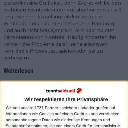
weiterhin seine Gültigkeit, denn Zverev will bei den
wichtigen Events nicht nur gut abschneiden, er will
sie gewinnen. Das gelang seitdem weder in
Wimbledon noch beim Heimturnier in Hamburg -
und auch nicht bei Olympia in Paris oder zuletzt
beim Masters von Montréal. Häufig hinderten ihn
körperliche Probleme daran, seine ansonsten
formidable Physis auszuspielen oder gar zu
verbessern.
Weiterlesen
ATP Masters Cincinnati: Zverev
startet mit souveränem Sieg
gegen Khachanov
Wir respektieren Ihre Privatsphäre
Wir und unsere 1731 Partner speichern und/oder greifen auf
Informationen wie Cookies auf einem Gerät zu und verarbeiten
personenbezogene Daten wie eindeutige Kennungen und
Standardinformationen, die von einem Gerät für personalisierte