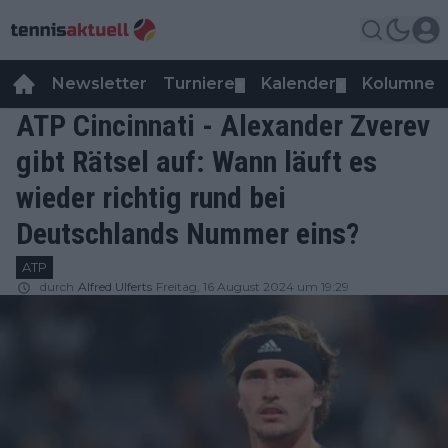
Newsletter
Turniere
Kalender
Kolumnen
▼
▼
ATP Cincinnati - Alexander Zverev
gibt Rätsel auf: Wann läuft es
wieder richtig rund bei
Deutschlands Nummer eins?
ATP
durch
Alfred Ulferts
Freitag, 16 August 2024 um 19:29