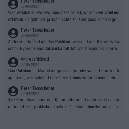
Peter Tennisfieber
06-05-2024
Was wirklich in Zverevs Haus passiert ist, werden wir wohl nie
erfahren. Es geht uns ja auch nichts an, aber dass seine Ergebn
isse in letzter Zeit gelitten haben, ist ganz klar.
Peter Tennisfieber
06-05-2024
Andererseits fand ich das Publikum während des Kampfes zwi
schen Rybakina und Sabalanka toll. Ich war besonders überras
cht, wie viele Fans da waren.
AndreasRichard
02-05-2024
Das Publikum in Madrid ist genauso primitiv wie in Paris. Ich fr
age mich, was solche Leute beim Tennis verloren haben. Sie s
ollten besser zum Fußball gehen, dort sind sie besser aufgeho
Peter Tennisfieber
ben.
22-04-2024
Ihre Bemerkung über den Kommentator hat mich zum Lachen
gebracht. Ein glückliches Lächeln. "..selbst schnellstmöglich na
ch Hause.." 😂🤣🤩
Peter Tennisfieber
22-04-2024
Im Tennissport werden enorme Summen umgesetzt, die jedo