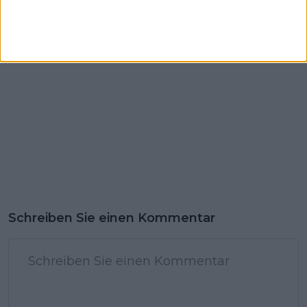
Navarro mischen die
Männer 2025:
Top 10 auf - Vier
Alexander Zverev
Amerikanerinnen und
könnte auf Stefanos
Keys in Führung
Tsitsipas treffen
Schreiben Sie einen Kommentar