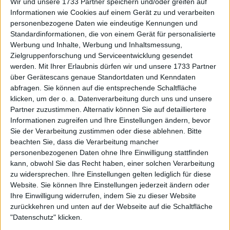
Wir und unsere 1733 Partner speichern und/oder greifen auf
Informationen wie Cookies auf einem Gerät zu und verarbeiten
personenbezogene Daten wie eindeutige Kennungen und
Standardinformationen, die von einem Gerät für personalisierte
Sinner bleibt trotz der jüngsten Suspendierung an
Werbung und Inhalte, Werbung und Inhaltsmessung,
Zielgruppenforschung und Serviceentwicklung gesendet
der Spitze
werden.
Mit Ihrer Erlaubnis dürfen wir und unsere 1733 Partner
Auf Platz 3 gab es eine große Verschiebung, denn
über Gerätescans genaue Standortdaten und Kenndaten
abfragen. Sie können auf die entsprechende Schaltfläche
der Finalist der
Dubai Duty Free Tennis
klicken, um der o. a. Datenverarbeitung durch uns und unsere
Championships
, Félix Auger-Aliassime (1.135), setzte
Partner zuzustimmen. Alternativ können Sie auf detailliertere
seine beeindruckende Serie von 2025 Schlägen fort.
Informationen zugreifen und Ihre Einstellungen ändern, bevor
Der Kanadier kletterte auf den dritten Platz und
Sie der Verarbeitung zustimmen oder diese ablehnen.
Bitte
verdrängte Carlos Alcaraz (1.000) auf den vierten
beachten Sie, dass die Verarbeitung mancher
Platz. Auger-Aliassime hat in dieser Saison eine starke
personenbezogenen Daten ohne Ihre Einwilligung stattfinden
16:5 Bilanz vorzuweisen, hat zwei ATP 250 Titel
kann, obwohl Sie das Recht haben, einer solchen Verarbeitung
zu widersprechen. Ihre Einstellungen gelten lediglich für diese
errungen und ist kürzlich in die Top 20 der
Website. Sie können Ihre Einstellungen jederzeit ändern oder
Weltrangliste zurückgekehrt. Eine gute Platzierung
Ihre Einwilligung widerrufen, indem Sie zu dieser Website
beim kommenden Sunshine Double könnte ihn
zurückkehren und unten auf der Webseite auf die Schaltfläche
eher früher als später wieder in die Top 10 bringen.
"Datenschutz" klicken.