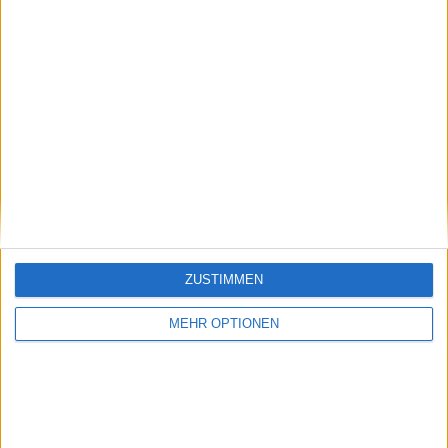
62
Sebastian Korda
24
USA
215
64
Dalibor Svrčina
22
CZE
215
65
Benjamin Bonzi
28
FRA
209
66
Kyrian Jacquet
23
FRA
208
67
Liam Draxl
23
CAN
207
+6
68
Hady Habib
26
LBN
203
69
Lorenzo Musetti
23
ITA
200
70
Arthur Fils
20
FRA
200
ZUSTIMMEN
Tomás Martín
71
25
ARG
195
MEHR OPTIONEN
Etcheverry
72
Tristan Boyer
23
USA
193
Christopher
73
30
AUS
185
O'Connell