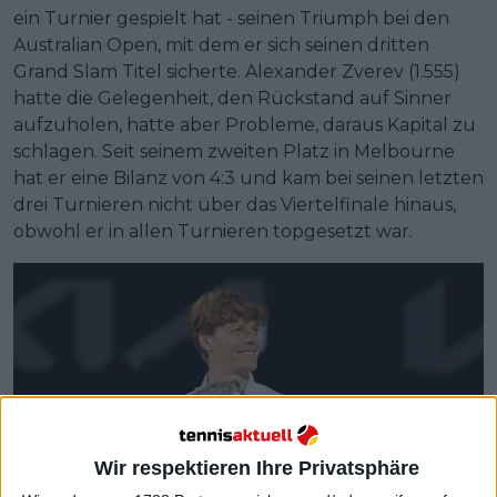
ein Turnier gespielt hat - seinen Triumph bei den
Australian Open, mit dem er sich seinen dritten
Grand Slam Titel sicherte. Alexander Zverev (1.555)
hatte die Gelegenheit, den Rückstand auf Sinner
aufzuholen, hatte aber Probleme, daraus Kapital zu
schlagen. Seit seinem zweiten Platz in Melbourne
hat er eine Bilanz von 4:3 und kam bei seinen letzten
drei Turnieren nicht über das Viertelfinale hinaus,
obwohl er in allen Turnieren topgesetzt war.
Wir respektieren Ihre Privatsphäre