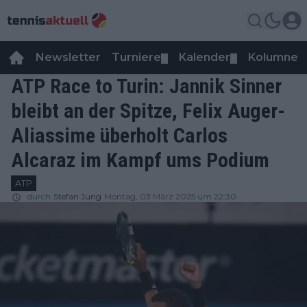
Newsletter
Turniere
Kalender
Kolumnen
▼
▼
ATP Race to Turin: Jannik Sinner
bleibt an der Spitze, Felix Auger-
Aliassime überholt Carlos
Alcaraz im Kampf ums Podium
ATP
durch
Stefan Jung
Montag, 03 März 2025 um 22:30