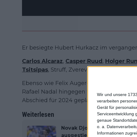
Er besiegte Hubert Hurkacz im vergangenen
Carlos Alcaraz
,
Casper Ruud
,
Holger Ru
Tsitsipas
, Struff, Zverev und andere werd
Ebenso wie Felix Auger-Aliassime und De
Rafael Nadal hingegen wird in diesem Jah
Wir und unsere 1733
Abschied für 2024 geplant ist.
verarbeiten persone
Gerät für personali
Weiterlesen
Serviceentwicklung 
genaue Standortdate
o. a. Datenverarbeit
Novak Djokovic offiziell au
Informationen zugrei
ausgestiegen, Christopher E