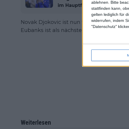
ablehnen.
Bitte bea
im Hauptfeld
stattfinden kann, ob
gelten lediglich für 
widerrufen, indem Si
Novak Djokovic ist nun wegen Übermüdu
"Datenschutz" klicke
Eubanks ist als nächster Teilnehmer dire
M
Weiterlesen