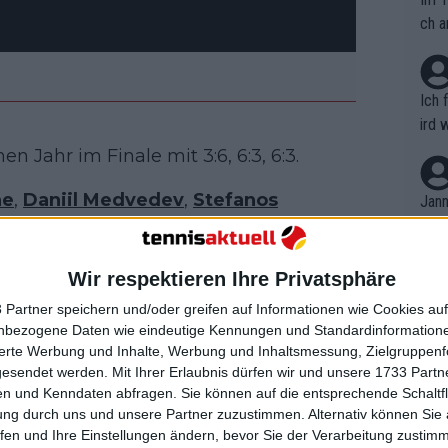
ch a
Ich 
ird 
vers
 Jahr im Finale mit 3:6, 6:3, 6:3.
eine
r in
ne
,
Daniil Medvedev
,
Stefanos
Jann
em i
en mit von der Partie sein.
merk
eite
nis Shapovalov als Heimhoffnung.
Wir respektieren Ihre Privatsphäre
Dopp
t, a
r nicht nach Kanada reisen, da sein
n si
 Partner speichern und/oder greifen auf Informationen wie Cookies au
Wört
mmen
nbezogene Daten wie eindeutige Kennungen und Standardinformatione
B. C
nt. 
sierte Werbung und Inhalte, Werbung und Inhaltsmessung, Zielgruppen
ause
gesendet werden.
Mit Ihrer Erlaubnis dürfen wir und unsere 1733 Part
ient
Dopp
on v
n und Kenndaten abfragen. Sie können auf die entsprechende Schaltfl
ewon
mmen
ung durch uns und unsere Partner zuzustimmen. Alternativ können Sie au
s den Canadian Open
Fina
Genr
fen und Ihre Einstellungen ändern, bevor Sie der Verarbeitung zustim
ubanks als nächster Teilnehmer
kel 