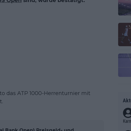
US Open
sind, wurde bestätigt.
nto das ATP 1000-Herrenturnier mit
Akt
t.
Kar
al Bank Open) Preisgeld- und