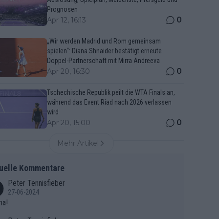
Prognosen
0
Apr 12, 16:13
„Wir werden Madrid und Rom gemeinsam
spielen“: Diana Shnaider bestätigt erneute
Doppel-Partnerschaft mit Mirra Andreeva
0
Apr 20, 16:30
Tschechische Republik peilt die WTA Finals an,
während das Event Riad nach 2026 verlassen
wird
0
Apr 20, 15:00
Mehr Artikel
uelle Kommentare
Peter Tennisfieber
27-06-2024
ma!