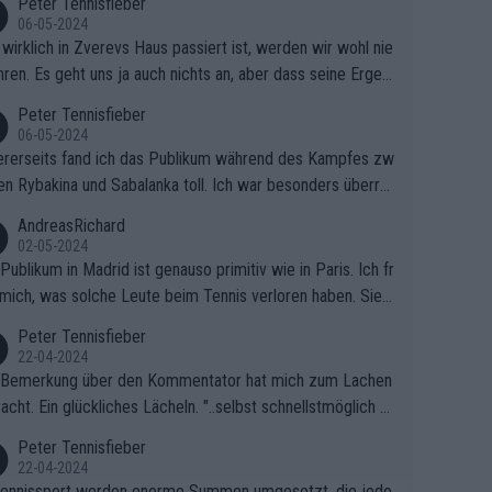
Peter Tennisfieber
06-05-2024
wirklich in Zverevs Haus passiert ist, werden wir wohl nie
hren. Es geht uns ja auch nichts an, aber dass seine Ergeb
e in letzter Zeit gelitten haben, ist ganz klar.
Peter Tennisfieber
06-05-2024
rerseits fand ich das Publikum während des Kampfes zw
en Rybakina und Sabalanka toll. Ich war besonders überras
 wie viele Fans da waren.
AndreasRichard
02-05-2024
Publikum in Madrid ist genauso primitiv wie in Paris. Ich fr
mich, was solche Leute beim Tennis verloren haben. Sie s
en besser zum Fußball gehen, dort sind sie besser aufgeho
Peter Tennisfieber
22-04-2024
 Bemerkung über den Kommentator hat mich zum Lachen
acht. Ein glückliches Lächeln. "..selbst schnellstmöglich na
ause.." 😂🤣🤩
Peter Tennisfieber
22-04-2024
ennissport werden enorme Summen umgesetzt, die jedo