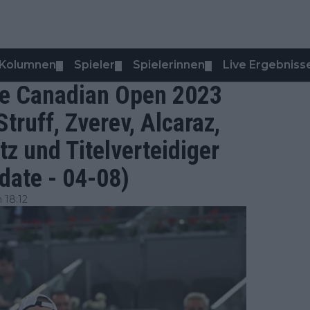
Kolumnen
Spieler
Spielerinnen
Live Ergebniss
▼
▼
▼
die Canadian Open 2023
truff, Zverev, Alcaraz,
z und Titelverteidiger
date - 04-08)
 18:12