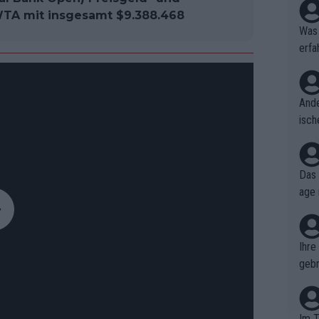
WTA mit insgesamt $9.388.468
Was 
erfa
niss
Ande
isch
cht,
Das 
age 
ollt
ben.
Ihre
gebr
ch H
Im T