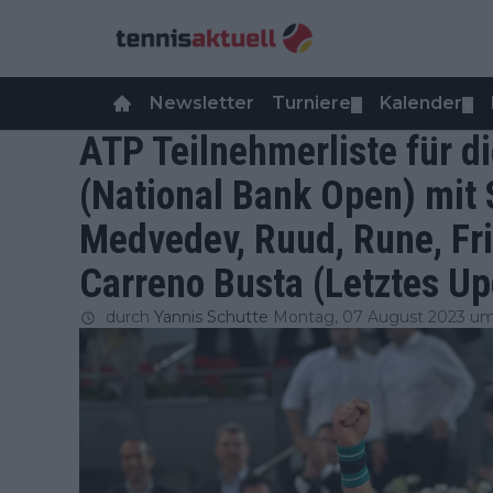
Newsletter
Turniere
Kalender
▼
▼
ATP Teilnehmerliste für 
(National Bank Open) mit S
Medvedev, Ruud, Rune, Frit
Carreno Busta (Letztes Up
durch
Yannis Schutte
Montag, 07 August 2023 um