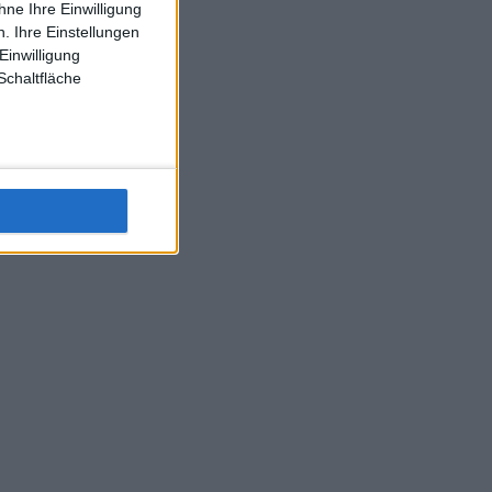
ne Ihre Einwilligung
J-L-Struff wahrscheinlich morge 3 Spiele absolvieren (2.
. Ihre Einstellungen
Einzel 1x Doppel) dank der hervorragenden Unterstützung
Einwilligung
Kommentators für F-A-A
Schaltfläche