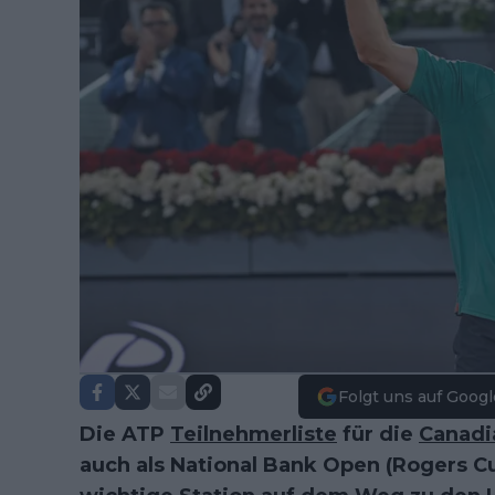
Folgt uns auf Googl
Die ATP
Teilnehmerliste
für die
Canadi
auch als National Bank Open (Rogers C