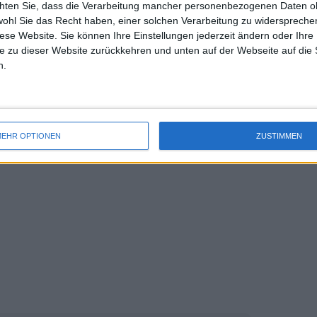
chten Sie, dass die Verarbeitung mancher personenbezogenen Daten oh
uss 
wohl Sie das Recht haben, einer solchen Verarbeitung zu widersprechen
mal 
diese Website. Sie können Ihre Einstellungen jederzeit ändern oder Ihre 
des 
e zu dieser Website zurückkehren und unten auf der Webseite auf die 
ng ausgeschieden, Christopher
n.
kt ins Hauptfeld eingezogen.
EHR OPTIONEN
ZUSTIMMEN