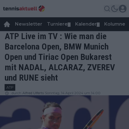
Newsletter
Turniere
Kalender
Kolumnen
▼
▼
ATP Live im TV : Wie man die
Barcelona Open, BMW Munich
Open und Tiriac Open Bukarest
mit NADAL, ALCARAZ, ZVEREV
und RUNE sieht
ATP
durch
Alfred Ulferts
Sonntag, 14 April 2024 um 14:00