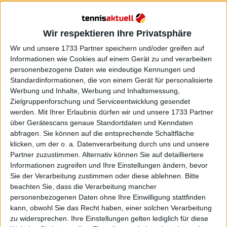
Wir respektieren Ihre Privatsphäre
Wir und unsere 1733 Partner speichern und/oder greifen auf
Informationen wie Cookies auf einem Gerät zu und verarbeiten
personenbezogene Daten wie eindeutige Kennungen und
Sie werden nicht die einzigen Protagonisten in
Standardinformationen, die von einem Gerät für personalisierte
Barcelona sein, denn die Anwesenheit der Monte-
Werbung und Inhalte, Werbung und Inhaltsmessung,
Carlo-Finalisten Casper Ruud und Stefanos Tsitsipas
Zielgruppenforschung und Serviceentwicklung gesendet
werden.
Mit Ihrer Erlaubnis dürfen wir und unsere 1733 Partner
ist ebenso bestätigt wie die von Spielern wie Andrey
über Gerätescans genaue Standortdaten und Kenndaten
Rublev, Alex De Minaur und Ugo Humbert.
abfragen. Sie können auf die entsprechende Schaltfläche
klicken, um der o. a. Datenverarbeitung durch uns und unsere
Partner zuzustimmen. Alternativ können Sie auf detailliertere
Informationen zugreifen und Ihre Einstellungen ändern, bevor
Sie der Verarbeitung zustimmen oder diese ablehnen.
Bitte
beachten Sie, dass die Verarbeitung mancher
personenbezogenen Daten ohne Ihre Einwilligung stattfinden
kann, obwohl Sie das Recht haben, einer solchen Verarbeitung
zu widersprechen. Ihre Einstellungen gelten lediglich für diese