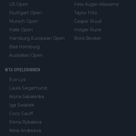
US Open
Felix Auger-Aliassime
Stuttgart Open
Taylor Fritz
Munich Open
Casper Ruud
Halle Open
Holger Rune
Hamburg European Open
Boris Becker
Bad Homburg
Australian Open
WTA SPIELERINNEN
Eva Lys
Laura Siegemund
Aryna Sabalenka
Iga Swiatek
Coco Gauff
Elena Rybakina
Mirra Andreeva