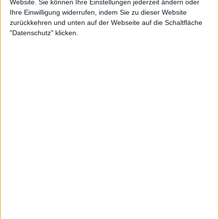
Website. Sie können Ihre Einstellungen jederzeit ändern oder
Ihre Einwilligung widerrufen, indem Sie zu dieser Website
zurückkehren und unten auf der Webseite auf die Schaltfläche
"Datenschutz" klicken.
Carlos Alcaraz ist der Titelverteidiger der Barcelona
Open
In der gleichen Woche finden die ATP 250 BMW
Munich Open statt, bei denen der Titelverteidiger
der letzten beiden Ausgaben Holger Rune ist, der
Botic van de Zandschulp beide Male besiegte und
bei der Auslosung dabei sein wird. Der Lokalfavorit
Alexander Zverev ist der Topgesetzte und wird von
Spielern wie Taylor Fritz, Felix Auger-Aliassime und
Jack Draper begleitet.
Weiterlesen