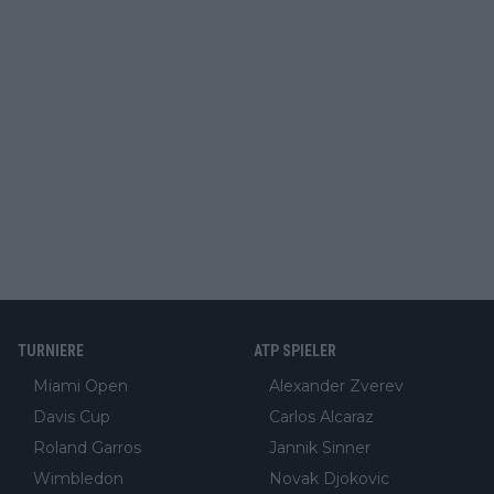
TURNIERE
ATP SPIELER
Miami Open
Alexander Zverev
Davis Cup
Carlos Alcaraz
Roland Garros
Jannik Sinner
Wimbledon
Novak Djokovic