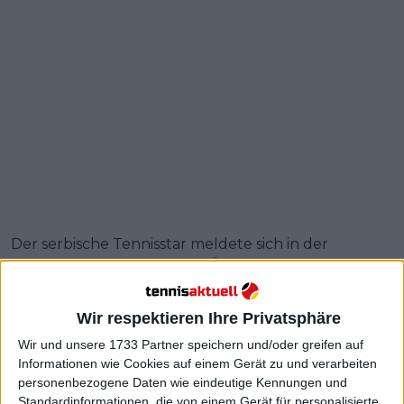
Der serbische Tennisstar meldete sich in der
Halbzeitpause in einer Live-Übertragung von der
Tribüne aus zu Wort, richtete eine Botschaft an die
offiziellen Euroleague-Kanäle und lud die
Wir respektieren Ihre Privatsphäre
Öffentlichkeit ein, die Basketball-Veranstaltungen
Wir und unsere 1733 Partner speichern und/oder greifen auf
zu besuchen: "Leute, Basketball-Fans, Euroleague-
Informationen wie Cookies auf einem Gerät zu und verarbeiten
Fans, wir sind hier in der Arena für das ewige Derby
personenbezogene Daten wie eindeutige Kennungen und
zwischen Roter Stern und Partizan."
Standardinformationen, die von einem Gerät für personalisierte