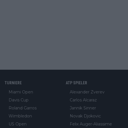
TURNIERE
ATP SPIELER
Miami Open
Alexander Zverev
Davis Cup
Carlos Alcaraz
Roland Garros
Jannik Sinner
Wimbledon
Novak Djokovic
US Open
Felix Auger-Aliassime