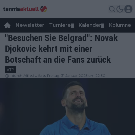
Newsletter
Turniere
Kalender
Kolumnen
▼
▼
"Besuchen Sie Belgrad": Novak
Djokovic kehrt mit einer
Botschaft an die Fans zurück
ATP
durch
Alfred Ulferts
Freitag, 31 Januar 2025 um 22:30