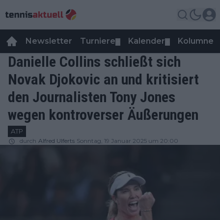
Newsletter
Turniere
Kalender
Kolumnen
▼
▼
Danielle Collins schließt sich
Novak Djokovic an und kritisiert
den Journalisten Tony Jones
wegen kontroverser Äußerungen
ATP
durch
Alfred Ulferts
Sonntag, 19 Januar 2025 um 20:00