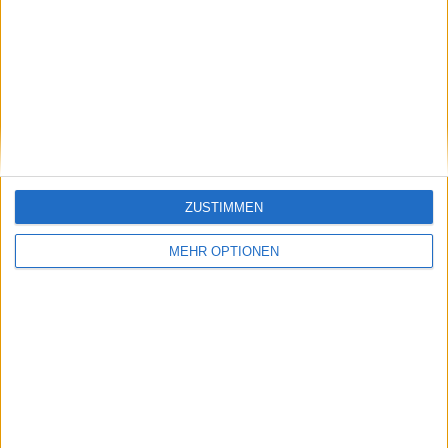
Alexander Zverev und Angelique Kerber aus deutscher
Sicht der "neuen" Generation sowie Henri Leconte,
Mansur Bahrami, Carlos Alcaraz, Novak Djokovic und Pete
Sampras.
Beiträge des Autors ansehen
Klatscht
0
ZUSTIMMEN
Besucher
0
MEHR OPTIONEN