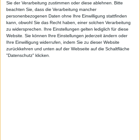
Sie der Verarbeitung zustimmen oder diese ablehnen.
Bitte
beachten Sie, dass die Verarbeitung mancher
personenbezogenen Daten ohne Ihre Einwilligung stattfinden
kann, obwohl Sie das Recht haben, einer solchen Verarbeitung
Weiterlesen
zu widersprechen. Ihre Einstellungen gelten lediglich für diese
Website. Sie können Ihre Einstellungen jederzeit ändern oder
(VIDEO) Unerwartete Szenen bei
Ihre Einwilligung widerrufen, indem Sie zu dieser Website
den Australian Open: Novak
zurückkehren und unten auf der Webseite auf die Schaltfläche
Djokovic verweigert Interview
"Datenschutz" klicken.
nach dem Spiel
Jones ist jedoch in eine weitere Kontroverse
verwickelt worden. Nach dem Vorfall mit Djokovic
tauchte Danielle Collins mit einem Social-Media-Post
auf, in dem sie ein Video von Jones teilte, in dem er
ihr Verhalten während ihres Matches gegen
Destanee Aiava heftig kritisierte.
Collins hatte dem Publikum nach ihrem Sieg gegen
die Australierin spöttische Küsse zugeworfen, was ihr