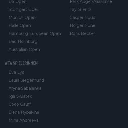
US Open
Felix Auger-Aliassime
Stuttgart Open
Taylor Fritz
Munich Open
Casper Ruud
Halle Open
Holger Rune
Hamburg European Open
Boris Becker
Bad Homburg
Australian Open
WTA SPIELERINNEN
Eva Lys
Laura Siegemund
Aryna Sabalenka
Iga Swiatek
Coco Gauff
Elena Rybakina
Mirra Andreeva