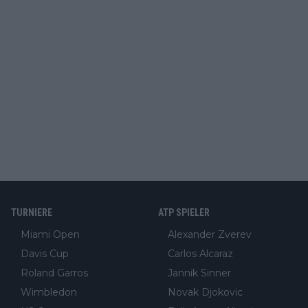
TURNIERE
ATP SPIELER
Miami Open
Alexander Zverev
Davis Cup
Carlos Alcaraz
Roland Garros
Jannik Sinner
Wimbledon
Novak Djokovic