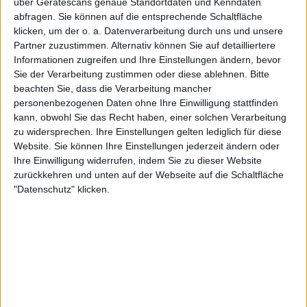
über Gerätescans genaue Standortdaten und Kenndaten
abfragen. Sie können auf die entsprechende Schaltfläche
klicken, um der o. a. Datenverarbeitung durch uns und unsere
Partner zuzustimmen. Alternativ können Sie auf detailliertere
Informationen zugreifen und Ihre Einstellungen ändern, bevor
Sie der Verarbeitung zustimmen oder diese ablehnen.
Bitte
beachten Sie, dass die Verarbeitung mancher
personenbezogenen Daten ohne Ihre Einwilligung stattfinden
kann, obwohl Sie das Recht haben, einer solchen Verarbeitung
Der Eröffnungssatz war von hochklassigem Tennis
zu widersprechen. Ihre Einstellungen gelten lediglich für diese
und starken Aufschlagspielen geprägt. Mensik
Website. Sie können Ihre Einstellungen jederzeit ändern oder
dominierte mit zehn Assen, während Fritz fünf
Ihre Einwilligung widerrufen, indem Sie zu dieser Website
zurückkehren und unten auf der Webseite auf die Schaltfläche
erzielte. Trotz seiner Jugend zeigte der Tscheche
"Datenschutz" klicken.
keine Nervosität auf der großen Bühne und
begegnete der Nummer vier der Welt auf
Augenhöhe. Keiner der Spieler gab im gesamten
Satz seinen Aufschlag ab, Breakbälle blieben
Mangelware.
Fritz erhöhte gegen Satzende den Druck, doch
Mensik hielt mit Assen und präzisen ersten