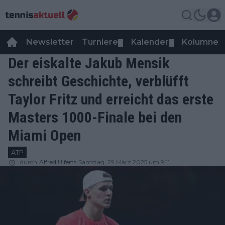
Newsletter
Turniere
Kalender
Kolumnen
▼
▼
Der eiskalte Jakub Mensik
schreibt Geschichte, verblüfft
Taylor Fritz und erreicht das erste
Masters 1000-Finale bei den
Miami Open
ATP
durch
Alfred Ulferts
Samstag, 29 März 2025 um 9:11