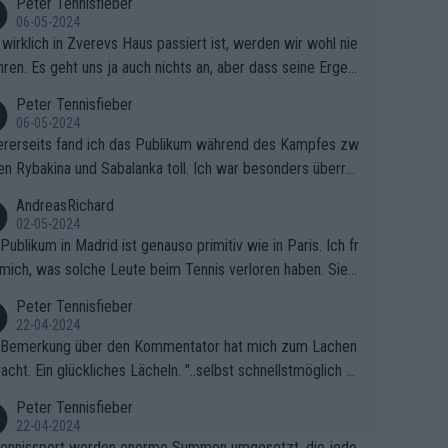
Peter Tennisfieber
06-05-2024
wirklich in Zverevs Haus passiert ist, werden wir wohl nie
hren. Es geht uns ja auch nichts an, aber dass seine Ergeb
e in letzter Zeit gelitten haben, ist ganz klar.
Peter Tennisfieber
06-05-2024
rerseits fand ich das Publikum während des Kampfes zw
en Rybakina und Sabalanka toll. Ich war besonders überras
 wie viele Fans da waren.
AndreasRichard
02-05-2024
Publikum in Madrid ist genauso primitiv wie in Paris. Ich fr
mich, was solche Leute beim Tennis verloren haben. Sie s
en besser zum Fußball gehen, dort sind sie besser aufgeho
Peter Tennisfieber
22-04-2024
 Bemerkung über den Kommentator hat mich zum Lachen
acht. Ein glückliches Lächeln. "..selbst schnellstmöglich na
ause.." 😂🤣🤩
Peter Tennisfieber
22-04-2024
ennissport werden enorme Summen umgesetzt, die jedo