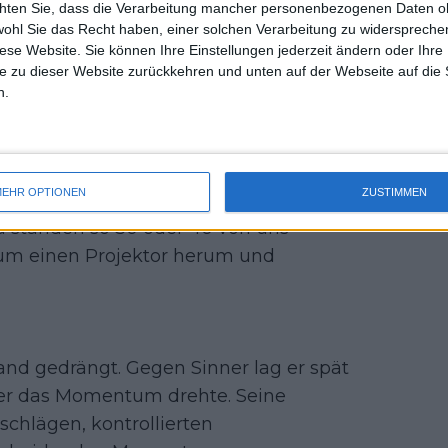
 der Tour gewonnen hatte.
chten Sie, dass die Verarbeitung mancher personenbezogenen Daten oh
uss 
wohl Sie das Recht haben, einer solchen Verarbeitung zu widersprechen
mal 
k zusehen
diese Website. Sie können Ihre Einstellungen jederzeit ändern oder Ihre 
des 
e zu dieser Website zurückkehren und unten auf der Webseite auf die 
n.
ritt in Paris in seinem eigenen Umfeld
French-Open-Finale wurde zur
 die an Hochdrucksituationen gewöhnt
EHR OPTIONEN
ZUSTIMMEN
lpause bei einem von ihnen, dem
a standen so 30 oder 40 von uns —
 um einen Projektor herum und
nd gedrängt. Gegen Sinner lag er spät
 er das Momentum drehte. Seine
schlägen, kontrollierten