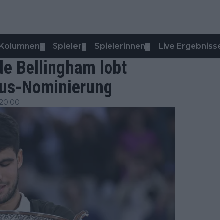
Kolumnen
Spieler
Spielerinnen
Live Ergebniss
▼
▼
▼
de Bellingham lobt
eus-Nominierung
 20:00