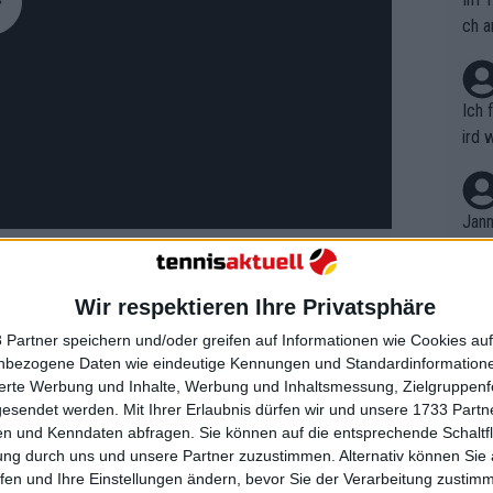
ch a
Ich 
ird 
vers
eine
r in
Jann
em i
merk
eite
Wir respektieren Ihre Privatsphäre
Dopp
t, a
n si
ll auf das Roland-Garros-Finale, ein
 Partner speichern und/oder greifen auf Informationen wie Cookies au
Wört
mmen
nbezogene Daten wie eindeutige Kennungen und Standardinformatione
ause verfolgte. Der englische Fußballer
B. C
nt. 
sierte Werbung und Inhalte, Werbung und Inhaltsmessung, Zielgruppen
ause
 mehrfach gemeinsame Fotos bei
gesendet werden.
Mit Ihrer Erlaubnis dürfen wir und unsere 1733 Part
ient
Dopp
on v
araz selbst den Laureus World
n und Kenndaten abfragen. Sie können auf die entsprechende Schaltfl
ewon
mmen
ung durch uns und unsere Partner zuzustimmen. Alternativ können Sie au
ein Jahr, nachdem er ihn für seinen
Fina
Genr
fen und Ihre Einstellungen ändern, bevor Sie der Verarbeitung zustim
kel 