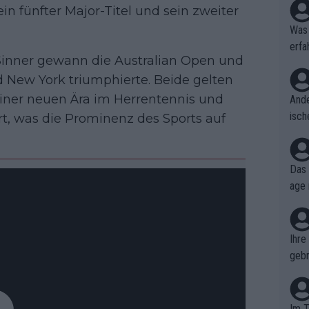
in fünfter Major-Titel und sein zweiter
Was 
erfa
 Sinner gewann die Australian Open und
niss
 New York triumphierte. Beide gelten
ner neuen Ära im Herrentennis und
Ande
isch
rt, was die Prominenz des Sports auf
cht,
Das 
age 
ollt
ben.
Ihre
gebr
ch H
Im T