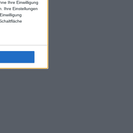
ne Ihre Einwilligung
J-L-Struff wahrscheinlich morge 3 Spiele absolvieren (2.
. Ihre Einstellungen
Einzel 1x Doppel) dank der hervorragenden Unterstützung
Einwilligung
Kommentators für F-A-A
Schaltfläche