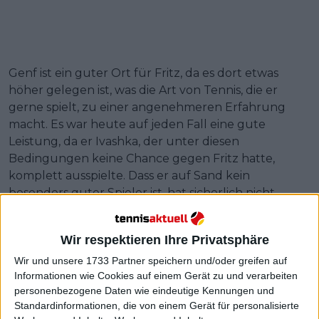
Genf ist ein guter Ort für Fritz, da es dort etwas
höher gelegen ist, was die Art von Tennis, die er
gerne spielt, zu einer angenehmeren Erfahrung
macht. Es war heute auf jeden Fall eine gute
Leistung, da er Ivashka, der unter diesen
Bedingungen keine Chance gegen Fritz hatte,
komplett ausspielte. Dass er auf Sand kein
besonders guter Spieler ist, hat sicherlich nicht
geholfen.
Weiterlesen
Wir respektieren Ihre Privatsphäre
Wir und unsere 1733 Partner speichern und/oder greifen auf
Gonet Geneva Open 2023
Informationen wie Cookies auf einem Gerät zu und verarbeiten
Preisgeld- und Punkteaufteilung
personenbezogene Daten wie eindeutige Kennungen und
Standardinformationen, die von einem Gerät für personalisierte
mit €562.815 im Preispool