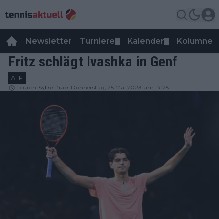
Newsletter
Turniere
Kalender
Kolumnen
▼
▼
Fritz schlägt Ivashka in Genf
ATP
durch
Sylke Puck
Donnerstag, 25 Mai 2023 um 14:25