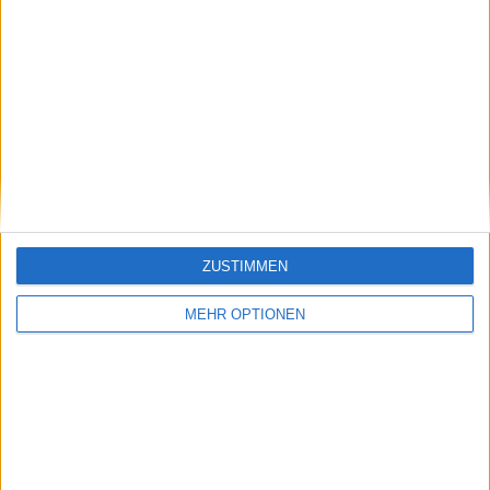
Vorheriger Artikel
Nächster Artikel
Die tägliche Dosis
Novak Djokovic verrät,
Social Media: Novak
warum der Triumph
Djokovic deutet
bei den French Open
Cristiano Ronaldos
2023 etwas
neues Projekt an,
Besonderes war
Alcaraz erzählt die
ZUSTIMMEN
lustigste Fan-
Begegnung
MEHR OPTIONEN