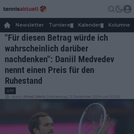
Newsletter
Turniere
Kalender
Kolumnen
▼
▼
"Für diesen Betrag würde ich
wahrscheinlich darüber
nachdenken": Daniil Medvedev
nennt einen Preis für den
Ruhestand
ATP
durch
Alfred Ulferts
Donnerstag, 12 Dezember 2024 um 10:00