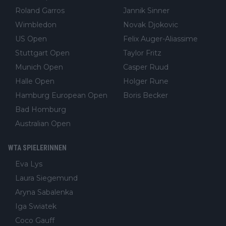
Roland Garros
Jannik Sinner
Wimbledon
Novak Djokovic
US Open
Felix Auger-Aliassime
Stuttgart Open
Taylor Fritz
Munich Open
Casper Ruud
Halle Open
Holger Rune
Hamburg European Open
Boris Becker
Bad Homburg
Australian Open
WTA SPIELERINNEN
Eva Lys
Laura Siegemund
Aryna Sabalenka
Iga Swiatek
Coco Gauff