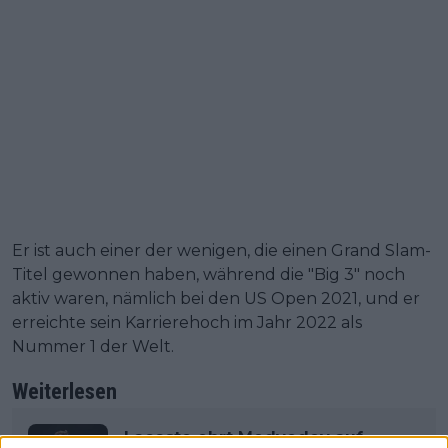
Er ist auch einer der wenigen, die einen Grand Slam-
Titel gewonnen haben, während die "Big 3" noch
aktiv waren, nämlich bei den US Open 2021, und er
erreichte sein Karrierehoch im Jahr 2022 als
Nummer 1 der Welt.
Weiterlesen
Lacoste ehrt Medvedev auf