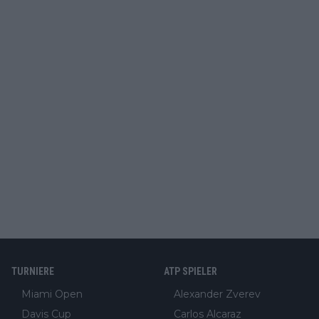
TURNIERE
ATP SPIELER
Miami Open
Alexander Zverev
Davis Cup
Carlos Alcaraz