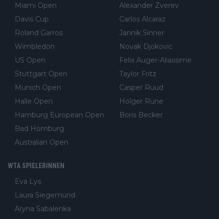
Miami Open
Alexander Zverev
Davis Cup
Carlos Alcaraz
Roland Garros
Jannik Sinner
Wimbledon
Novak Djokovic
US Open
Felix Auger-Aliassime
Stuttgart Open
Taylor Fritz
Munich Open
Casper Ruud
Halle Open
Holger Rune
Hamburg European Open
Boris Becker
Bad Homburg
Australian Open
WTA SPIELERINNEN
Eva Lys
Laura Siegemund
Aryna Sabalenka