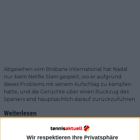
Abgesehen vom Brisbane International hat Nadal
nur beim Netflix Slam gespielt, wo er aufgrund
dieses Problems mit seinem Aufschlag zu kämpfen
hatte, und die Gerüchte über einen Rückzug des
Spaniers sind hauptsächlich darauf zurückzuführen.
Weiterlesen
"Normalerweise habe ich auf
Sand Probleme...": Jannik SINNER
Wir respektieren Ihre Privatsphäre