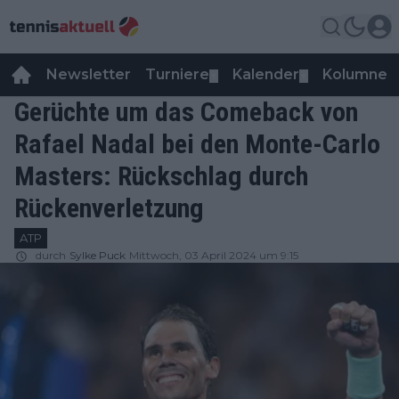
Newsletter
Turniere
Kalender
Kolumnen
▼
▼
Gerüchte um das Comeback von
Rafael Nadal bei den Monte-Carlo
Masters: Rückschlag durch
Rückenverletzung
ATP
durch
Sylke Puck
Mittwoch, 03 April 2024 um 9:15