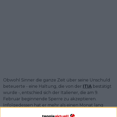
Obwohl Sinner die ganze Zeit über seine Unschuld
beteuerte - eine Haltung, die von der
ITIA
bestätigt
wurde -, entschied sich der Italiener, die am 9.
Februar beginnende Sperre zu akzeptieren.
Infolgedessen hat er mehr als einen Monat lang
keine Wettkämpfe bestritten und sich aus der