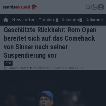
Newsletter
Turniere
Kalender
Kolumnen
▼
▼
Geschützte Rückkehr: Rom Open
bereitet sich auf das Comeback
von Sinner nach seiner
Suspendierung vor
ATP
durch
Alfred Ulferts
Samstag, 15 März 2025 um 10:00