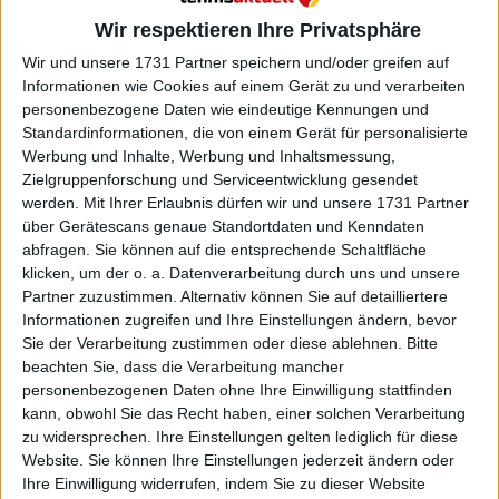
Öffentlichkeit zurückgezogen. Seit der
Bekanntgabe der Suspendierung hat Sinner keine
Wir respektieren Ihre Privatsphäre
Interviews oder Erklärungen zu dieser
Wir und unsere 1731 Partner speichern und/oder greifen auf
Angelegenheit abgegeben.
Informationen wie Cookies auf einem Gerät zu und verarbeiten
personenbezogene Daten wie eindeutige Kennungen und
Sinner's Comeback im Rampenlicht
Standardinformationen, die von einem Gerät für personalisierte
Werbung und Inhalte, Werbung und Inhaltsmessung,
Zielgruppenforschung und Serviceentwicklung gesendet
werden.
Mit Ihrer Erlaubnis dürfen wir und unsere 1731 Partner
über Gerätescans genaue Standortdaten und Kenndaten
abfragen. Sie können auf die entsprechende Schaltfläche
klicken, um der o. a. Datenverarbeitung durch uns und unsere
Partner zuzustimmen. Alternativ können Sie auf detailliertere
Informationen zugreifen und Ihre Einstellungen ändern, bevor
Sie der Verarbeitung zustimmen oder diese ablehnen.
Bitte
beachten Sie, dass die Verarbeitung mancher
personenbezogenen Daten ohne Ihre Einwilligung stattfinden
kann, obwohl Sie das Recht haben, einer solchen Verarbeitung
zu widersprechen. Ihre Einstellungen gelten lediglich für diese
Website. Sie können Ihre Einstellungen jederzeit ändern oder
Ihre Einwilligung widerrufen, indem Sie zu dieser Website