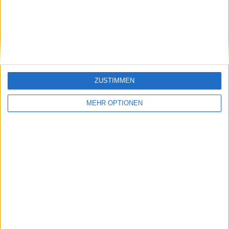
Wells : Sensationelle
hintereinander gegen
Aryna Sabalenka
denselben Spieler
schlägt Madison Keys
verlieren" - Holger
im Halbfinale
Rune erleichtert nach
dem ersten Sieg über
Tallon Griekspoor
ZUSTIMMEN
MEHR OPTIONEN
Schreiben Sie einen Kommentar