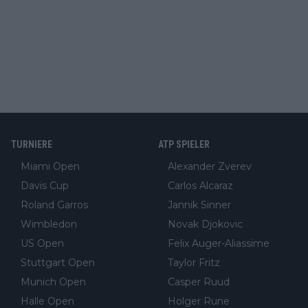
TURNIERE
ATP SPIELER
Miami Open
Alexander Zverev
Davis Cup
Carlos Alcaraz
Roland Garros
Jannik Sinner
Wimbledon
Novak Djokovic
US Open
Felix Auger-Aliassime
Stuttgart Open
Taylor Fritz
Munich Open
Casper Ruud
Halle Open
Holger Rune