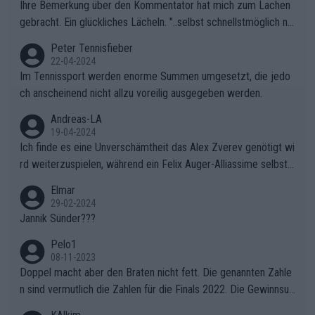
Ihre Bemerkung über den Kommentator hat mich zum Lachen
gebracht. Ein glückliches Lächeln. "..selbst schnellstmöglich na
ch Hause.." 😂🤣🤩
Peter Tennisfieber
22-04-2024
Im Tennissport werden enorme Summen umgesetzt, die jedo
ch anscheinend nicht allzu voreilig ausgegeben werden.
Andreas-LA
19-04-2024
Ich finde es eine Unverschämtheit das Alex Zverev genötigt wi
rd weiterzuspielen, während ein Felix Auger-Alliassime selbstv
erständlich einen Abbruch erhält, weil es ihm natürlich nach sei
Elmar
nem verlorenen Satz und 1:3 Rückstand gegen "Struffi" super i
29-02-2024
n den Kram passt. Unterstützt wird das natürlich auch von dem
Jannik Sünder???
inkompetenten Kommentator (Name ist mir entfallen ich merk
Pelo1
e mir nur wichtige Leute) der ständig über die Gegebenheiten
08-11-2023
gemeckert hat. Wahrscheinlich hat er mal Tennis gespielt, aber
Doppel macht aber den Braten nicht fett. Die genannten Zahle
als Schönwetterspieler, wirft ständig mit ausländischen Wörter
n sind vermutlich die Zahlen für die Finals 2022. Die Gewinnsu
n herum die er augenscheinlich auch nicht versteht (z.B. Crunc
mmen für Swiatek und Pegula wurden anderswo längst genann