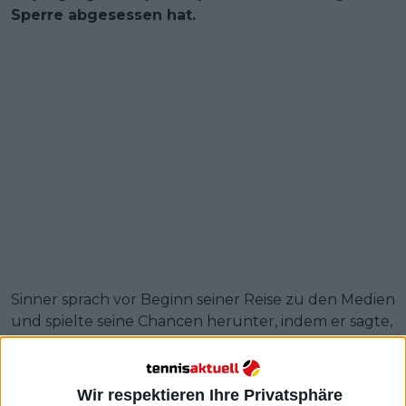
Sperre abgesessen hat.
Sinner sprach vor Beginn seiner Reise zu den Medien
und spielte seine Chancen herunter, indem er sagte,
er brauche mehr Zeit, um sich anzupassen, da er
zum ersten Mal seit den Australian Open im Januar
dieses Jahres an einem Turnier teilnimmt.
Wir respektieren Ihre Privatsphäre