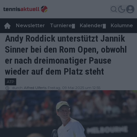
Newsletter
Turniere
Kalender
Kolumnen
▼
▼
Andy Roddick unterstützt Jannik
Sinner bei den Rom Open, obwohl
er nach dreimonatiger Pause
wieder auf dem Platz steht
ATP
durch
Alfred Ulferts
Freitag, 09 Mai 2025 um 12:55