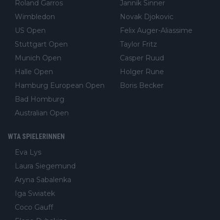
Roland Garros
Jannik Sinner
Wimbledon
Novak Djokovic
US Open
Felix Auger-Aliassime
Stuttgart Open
Taylor Fritz
Munich Open
Casper Ruud
Halle Open
Holger Rune
Hamburg European Open
Boris Becker
Bad Homburg
Australian Open
WTA SPIELERINNEN
Eva Lys
Laura Siegemund
Aryna Sabalenka
Iga Swiatek
Coco Gauff