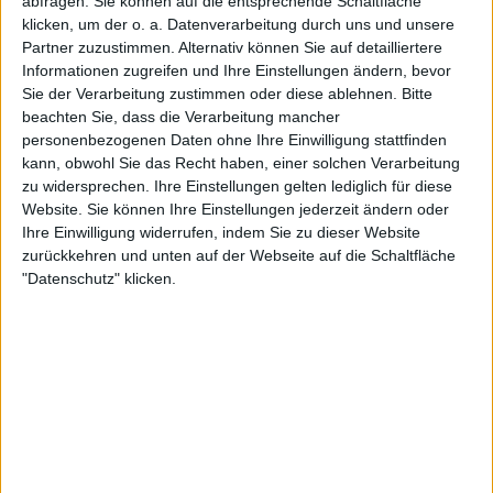
abfragen. Sie können auf die entsprechende Schaltfläche
klicken, um der o. a. Datenverarbeitung durch uns und unsere
Partner zuzustimmen. Alternativ können Sie auf detailliertere
Informationen zugreifen und Ihre Einstellungen ändern, bevor
Sie der Verarbeitung zustimmen oder diese ablehnen.
Bitte
beachten Sie, dass die Verarbeitung mancher
personenbezogenen Daten ohne Ihre Einwilligung stattfinden
kann, obwohl Sie das Recht haben, einer solchen Verarbeitung
zu widersprechen. Ihre Einstellungen gelten lediglich für diese
Website. Sie können Ihre Einstellungen jederzeit ändern oder
Ihre Einwilligung widerrufen, indem Sie zu dieser Website
Der Kanadier schließt eine beeindruckende Saison
zurückkehren und unten auf der Webseite auf die Schaltfläche
mit einer 50:24-Bilanz und drei Titeln ab, dazu ein
"Datenschutz" klicken.
Finaleinzug beim Paris Masters und das Halbfinale
der US Open – neben mehreren weiteren tiefen
Runs, insgesamt mindestens elf Halbfinals im Jahr
2025. „Es ist eine großartige Entwicklung, die ich
dieses Jahr gemacht habe. Ich habe immer daran
geglaubt, seit ich ein Kind war, war mein Ziel, Grand
Slams zu gewinnen und die Nummer 1 der Welt zu
sein.