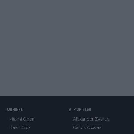
TURNIERE
ATP SPIELER
Miami Open
Alexander Zverev
Davis Cup
Carlos Alcaraz