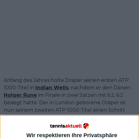
Anfang des Jahres holte Draper seinen ersten ATP
1000-Titel in
Indian Wells
, nachdem er den Dänen
Holger Rune
im Finale in zwei Sätzen mit 6:2, 6:2
besiegt hatte. Der in London geborene Draper ist
nun seinem zweiten ATP 1000-Titel einen Schritt
näher gekommen, als er seinen Platz im Halbfinale
der laufenden
Madrid Open
zementierte, nachdem
er Matteo Arnaldi in zwei Sätzen mit 6:0, 6:4 besiegte.
Wir respektieren Ihre Privatsphäre