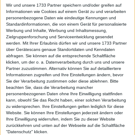
Im Gespräch nach dem Match gab Draper zu, dass er
Wir und unsere 1733 Partner speichern und/oder greifen auf
sich manchmal selbst in Frage stellt, weil er die Opfer
Informationen wie Cookies auf einem Gerät zu und verarbeiten
bringt, die er bringt, um auf höchstem Niveau zu
personenbezogene Daten wie eindeutige Kennungen und
spielen. Er erklärte auch, dass er versteht, dass er
Standardinformationen, die von einem Gerät für personalisierte
solche Phasen durchstehen muss, um ganz nach
Werbung und Inhalte, Werbung und Inhaltsmessung,
oben zu kommen.
Zielgruppenforschung und Serviceentwicklung gesendet
werden.
Mit Ihrer Erlaubnis dürfen wir und unsere 1733 Partner
Weiterlesen
über Gerätescans genaue Standortdaten und Kenndaten
abfragen. Sie können auf die entsprechende Schaltfläche
klicken, um der o. a. Datenverarbeitung durch uns und unsere
VORSCHAU | ATP Madrid Open
Partner zuzustimmen. Alternativ können Sie auf detailliertere
2025 - Halbfinale: Casper Ruud
Informationen zugreifen und Ihre Einstellungen ändern, bevor
und Jack Draper vor dem finalen
Sie der Verarbeitung zustimmen oder diese ablehnen.
Bitte
Showdown
beachten Sie, dass die Verarbeitung mancher
personenbezogenen Daten ohne Ihre Einwilligung stattfinden
kann, obwohl Sie das Recht haben, einer solchen Verarbeitung
zu widersprechen. Ihre Einstellungen gelten lediglich für diese
Website. Sie können Ihre Einstellungen jederzeit ändern oder
Ihre Einwilligung widerrufen, indem Sie zu dieser Website
zurückkehren und unten auf der Webseite auf die Schaltfläche
"Datenschutz" klicken.