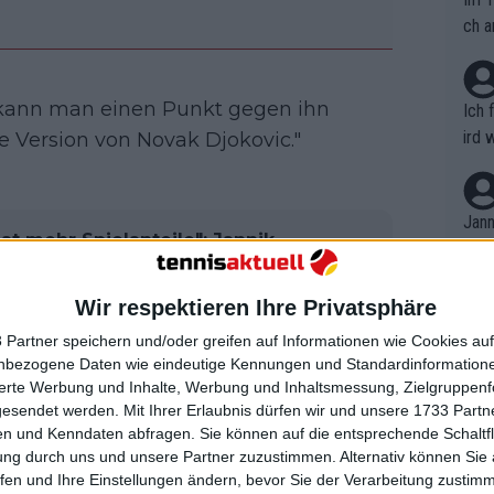
ch a
o kann man einen Punkt gegen ihn
Ich 
ird 
he Version von Novak Djokovic."
vers
eine
r in
Jann
 hat mehr Spielanteile": Jannik
em i
 Alcaraz und wird wahrscheinlich
merk
en, sagt Rennae Stubbs
eite
Wir respektieren Ihre Privatsphäre
Dopp
t, a
n si
 Partner speichern und/oder greifen auf Informationen wie Cookies au
Wört
mmen
nbezogene Daten wie eindeutige Kennungen und Standardinformatione
B. C
nt. 
sierte Werbung und Inhalte, Werbung und Inhaltsmessung, Zielgruppen
ause
warum Sinner einen enormen
gesendet werden.
Mit Ihrer Erlaubnis dürfen wir und unsere 1733 Part
ient
Dopp
on v
and-Dropshot ein, was großartig ist
n und Kenndaten abfragen. Sie können auf die entsprechende Schaltfl
ewon
mmen
ung durch uns und unsere Partner zuzustimmen. Alternativ können Sie au
 Punkte gegen Alex de Minaur [in
Fina
Genr
fen und Ihre Einstellungen ändern, bevor Sie der Verarbeitung zustim
kel 