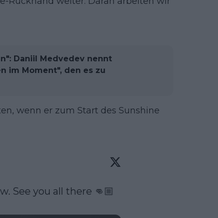
ce-Rückhand weiter. Daran arbeiten wir
n": Daniil Medvedev nennt
en im Moment", den es zu
eten, wenn er zum Start des Sunshine
. See you all there 👊🏼