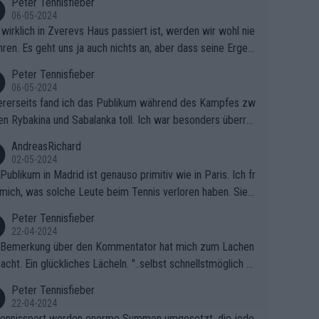
Peter Tennisfieber
06-05-2024
wirklich in Zverevs Haus passiert ist, werden wir wohl nie
hren. Es geht uns ja auch nichts an, aber dass seine Ergeb
e in letzter Zeit gelitten haben, ist ganz klar.
Peter Tennisfieber
06-05-2024
rerseits fand ich das Publikum während des Kampfes zw
en Rybakina und Sabalanka toll. Ich war besonders überras
 wie viele Fans da waren.
AndreasRichard
02-05-2024
Publikum in Madrid ist genauso primitiv wie in Paris. Ich fr
mich, was solche Leute beim Tennis verloren haben. Sie s
en besser zum Fußball gehen, dort sind sie besser aufgeho
Peter Tennisfieber
22-04-2024
 Bemerkung über den Kommentator hat mich zum Lachen
acht. Ein glückliches Lächeln. "..selbst schnellstmöglich na
ause.." 😂🤣🤩
Peter Tennisfieber
22-04-2024
ennissport werden enorme Summen umgesetzt, die jedo