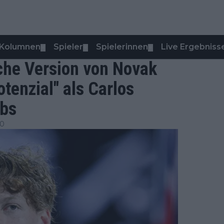
Kolumnen
Spieler
Spielerinnen
Live Ergebniss
▼
▼
▼
iche Version von Novak
tenzial" als Carlos
bbs
00