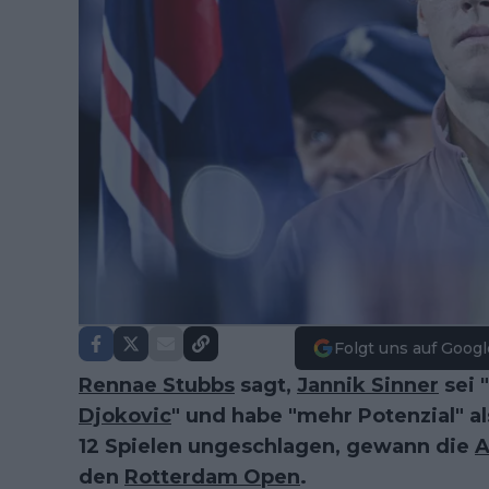
Folgt uns auf Googl
Rennae Stubbs
sagt,
Jannik Sinner
sei 
Djokovic
" und habe "mehr Potenzial" a
12 Spielen ungeschlagen, gewann die
A
den
Rotterdam Open
.