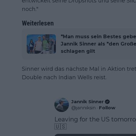
entwickelt seine Dropshots und seine Sli
noch."
Weiterlesen
"Man muss sein Bestes gebe
Jannik Sinner als "den Groß
schlagen gilt
Sinner wird das nächste Mal in Aktion tr
Double nach Indian Wells reist.
Jannik Sinner
@
janniksin
·
Follow
Leaving for the US tomorrow
🇺🇸 