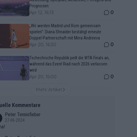
Prognosen
0
Apr 12, 16:13
„Wir werden Madrid und Rom gemeinsam
spielen“: Diana Shnaider bestätigt erneute
Doppel-Partnerschaft mit Mirra Andreeva
0
Apr 20, 16:30
Tschechische Republik peilt die WTA Finals an,
während das Event Riad nach 2026 verlassen
wird
0
Apr 20, 15:00
Mehr Artikel
uelle Kommentare
Peter Tennisfieber
27-06-2024
ma!