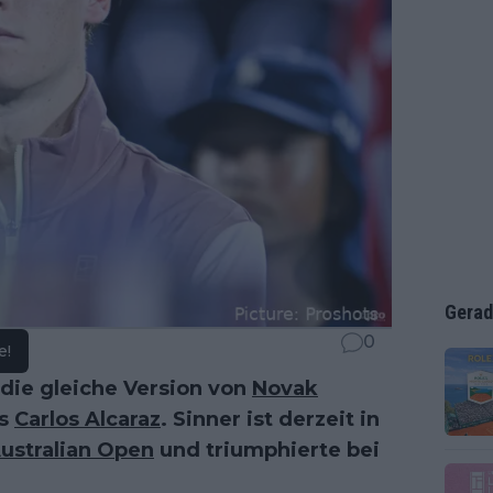
Gerad
0
e!
"die gleiche Version von
Novak
ls
Carlos Alcaraz
. Sinner ist derzeit in
ustralian Open
und triumphierte bei