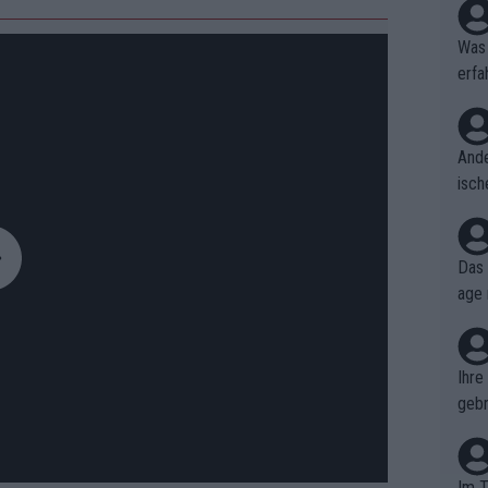
Was 
erfa
niss
Ande
isch
cht,
Das 
age 
ollt
ben.
Ihre
gebr
ch H
Im T