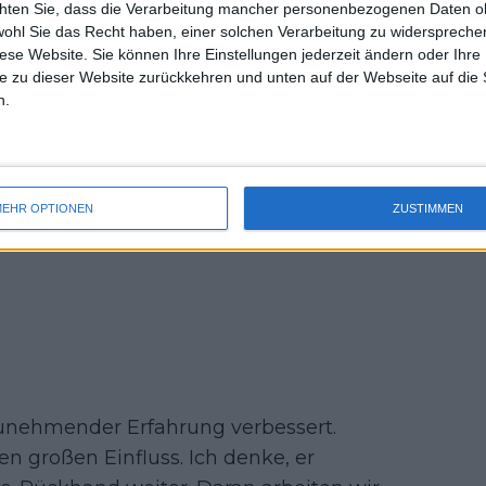
e Beweger im Tennis ist.
chten Sie, dass die Verarbeitung mancher personenbezogenen Daten oh
uss 
wohl Sie das Recht haben, einer solchen Verarbeitung zu widersprechen
mal 
unkten gegen ihn gemacht, ein paar
diese Website. Sie können Ihre Einstellungen jederzeit ändern oder Ihre 
des 
e zu dieser Website zurückkehren und unten auf der Webseite auf die 
n.
EHR OPTIONEN
ZUSTIMMEN
 zunehmender Erfahrung verbessert.
nen großen Einfluss. Ich denke, er