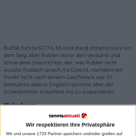
Bublik führte 6:7, 7:6, 6:5 und stand ohnehin kurz vor
dem Sieg, aber Rublev verlor den Verstand und
schrie dem Linienrichter, der, was Rublev nicht
wusste, Russisch sprach, ins Gesicht, nachdem ein
Punkt nicht nach seinem Geschmack war. Er
beteuerte, dass er Englisch spreche, aber der
Schiedsrichter entschied, ihn zu suspensieren.
Weiterlesen
ATP Live im TV : So sehen Sie die
Wir respektieren Ihre Privatsphäre
Qatar Open, Los Cabos Open und
Rio Open mit ZVEREV, RUBLEV,
Wir und unsere 1733 Partner speichern und/oder greifen auf