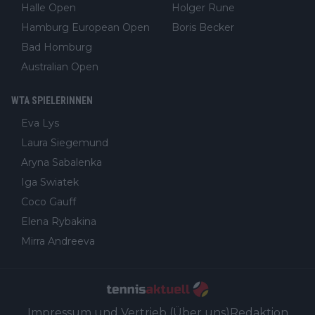
Halle Open
Holger Rune
Hamburg European Open
Boris Becker
Bad Homburg
Australian Open
WTA SPIELERINNEN
Eva Lys
Laura Siegemund
Aryna Sabalenka
Iga Swiatek
Coco Gauff
Elena Rybakina
Mirra Andreeva
Impressum und Vertrieb (Über uns)
Redaktion