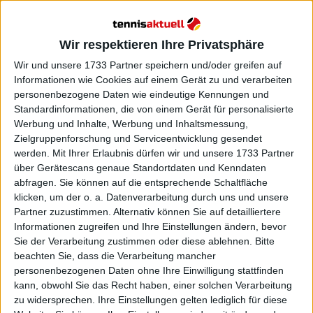
Weiterlesen
Vorschau der Australian Open
Wir respektieren Ihre Privatsphäre
2025: Traumfinale Jannik Sinner
Wir und unsere 1733 Partner speichern und/oder greifen auf
gegen Alexander Zverev
Informationen wie Cookies auf einem Gerät zu und verarbeiten
4 Gründe, warum Alexander
personenbezogene Daten wie eindeutige Kennungen und
Zverev Jannik Sinner im Finale
Standardinformationen, die von einem Gerät für personalisierte
der Australian Open schlagen
Werbung und Inhalte, Werbung und Inhaltsmessung,
kann
Zielgruppenforschung und Serviceentwicklung gesendet
werden.
Mit Ihrer Erlaubnis dürfen wir und unsere 1733 Partner
über Gerätescans genaue Standortdaten und Kenndaten
abfragen. Sie können auf die entsprechende Schaltfläche
klicken, um der o. a. Datenverarbeitung durch uns und unsere
Partner zuzustimmen. Alternativ können Sie auf detailliertere
Informationen zugreifen und Ihre Einstellungen ändern, bevor
Sie der Verarbeitung zustimmen oder diese ablehnen.
Bitte
beachten Sie, dass die Verarbeitung mancher
personenbezogenen Daten ohne Ihre Einwilligung stattfinden
kann, obwohl Sie das Recht haben, einer solchen Verarbeitung
zu widersprechen. Ihre Einstellungen gelten lediglich für diese