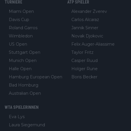
TURNIERE
ATP SPIELER
Miami Open
Alexander Zverev
Davis Cup
Carlos Alcaraz
Roland Garros
Jannik Sinner
Wimbledon
Novak Djokovic
US Open
Felix Auger-Aliassime
Stuttgart Open
Taylor Fritz
Munich Open
Casper Ruud
Halle Open
Holger Rune
Hamburg European Open
Boris Becker
Bad Homburg
Australian Open
WTA SPIELERINNEN
Eva Lys
Laura Siegemund