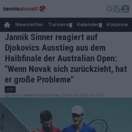
Newsletter
Turniere
Kalender
Kolumnen
▼
▼
Jannik Sinner reagiert auf
Djokovics Ausstieg aus dem
Halbfinale der Australian Open:
"Wenn Novak sich zurückzieht, hat
er große Probleme"
ATP
durch
Stefan Jung
Samstag, 25 Januar 2025 um 20:15