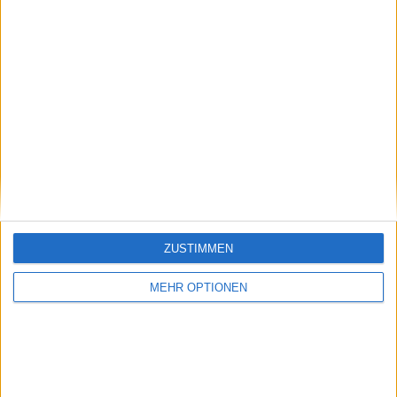
Vorheriger Artikel
Nächster Artikel
4 Gründe, warum
Erhebliche
Alexander Zverev
Fortschritte: Justine
ZUSTIMMEN
Jannik Sinner im
Henin räumt Zweifel
Finale der Australian
an Sinners physischer
MEHR OPTIONEN
Open schlagen kann
Ausdauer aus dem
Weg