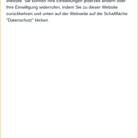
Website. Sie können Ihre Einstellungen jederzeit ändern oder
Ihre Einwilligung widerrufen, indem Sie zu dieser Website
zurückkehren und unten auf der Webseite auf die Schaltfläche
"Datenschutz" klicken.
In einer Pressekonferenz äußerte sich Sinner zu
Djokovics Verletzung und räumte dem Serben
Chancen auf seinen 25. Grand Slam Titel ein,
insbesondere nach seinem Sieg über Carlos Alcaraz
zu Beginn des Turniers. Erst vor einem Jahr hatte
Sinner Djokovic im Halbfinale ausgeschaltet.
"Es ist sehr bedauerlich, solche Dinge zu sehen,
besonders im Halbfinale eines Grand Slams", sagte
die Nummer 1 der Welt. "Aber wenn Novak aufgibt,
bedeutet das, dass er große Probleme hat. Er hat
hier in der Vergangenheit mit einigen körperlichen