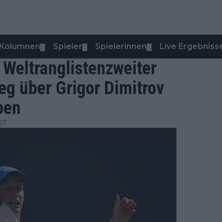
Kolumnen
Spieler
Spielerinnen
Live Ergebniss
▼
▼
▼
 Weltranglistenzweiter
eg über Grigor Dimitrov
pen
57