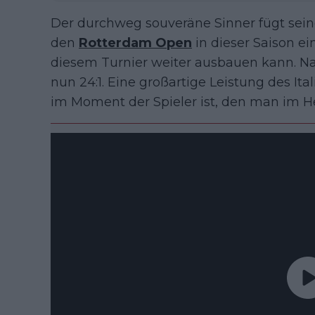
Der durchweg souveräne Sinner fügt sein
den
Rotterdam Open
in dieser Saison ein
diesem Turnier weiter ausbauen kann. N
nun 24:1. Eine großartige Leistung des Ita
im Moment der Spieler ist, den man im H