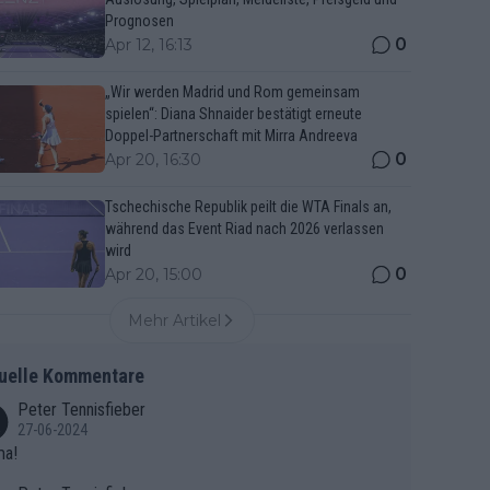
Prognosen
0
Apr 12, 16:13
„Wir werden Madrid und Rom gemeinsam
spielen“: Diana Shnaider bestätigt erneute
Doppel-Partnerschaft mit Mirra Andreeva
0
Apr 20, 16:30
Tschechische Republik peilt die WTA Finals an,
während das Event Riad nach 2026 verlassen
wird
0
Apr 20, 15:00
Mehr Artikel
uelle Kommentare
Peter Tennisfieber
27-06-2024
ma!