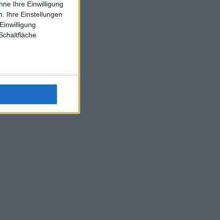
ne Ihre Einwilligung
J-L-Struff wahrscheinlich morge 3 Spiele absolvieren (2.
. Ihre Einstellungen
Einzel 1x Doppel) dank der hervorragenden Unterstützung
Einwilligung
Kommentators für F-A-A
Schaltfläche