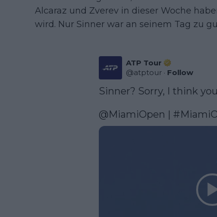
Alcaraz und Zverev in dieser Woche haben
wird. Nur Sinner war an seinem Tag zu gu
ATP Tour
@
atptour
·
Follow
Sinner? Sorry, I think y
@MiamiOpen
 | 
#Miami