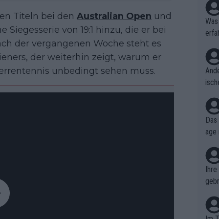
en Titeln bei den
Australian Open
und
Was 
e Siegesserie von 19:1 hinzu, die er bei
erfa
ach der vergangenen Woche steht es
niss
lieners, der weiterhin zeigt, warum er
errentennis unbedingt sehen muss.
Ande
isch
cht,
Das 
age 
ollt
ben.
Ihre
gebr
ch H
Im T