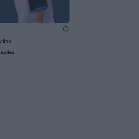
 link
replies