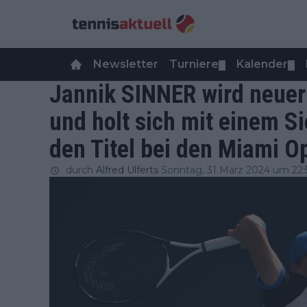
Newsletter
Turniere
Kalender
▼
▼
Jannik SINNER wird neuer
und holt sich mit einem Si
den Titel bei den Miami O
durch
Alfred Ulferts
Sonntag, 31 März 2024 um 22: