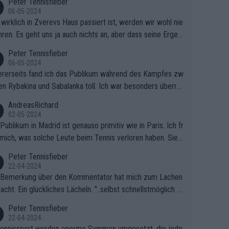
Peter Tennisfieber
06-05-2024
wirklich in Zverevs Haus passiert ist, werden wir wohl nie
hren. Es geht uns ja auch nichts an, aber dass seine Ergeb
e in letzter Zeit gelitten haben, ist ganz klar.
Peter Tennisfieber
06-05-2024
rerseits fand ich das Publikum während des Kampfes zw
en Rybakina und Sabalanka toll. Ich war besonders überras
 wie viele Fans da waren.
AndreasRichard
02-05-2024
Publikum in Madrid ist genauso primitiv wie in Paris. Ich fr
mich, was solche Leute beim Tennis verloren haben. Sie s
en besser zum Fußball gehen, dort sind sie besser aufgeho
Peter Tennisfieber
22-04-2024
 Bemerkung über den Kommentator hat mich zum Lachen
acht. Ein glückliches Lächeln. "..selbst schnellstmöglich na
ause.." 😂🤣🤩
Peter Tennisfieber
22-04-2024
ennissport werden enorme Summen umgesetzt, die jedo