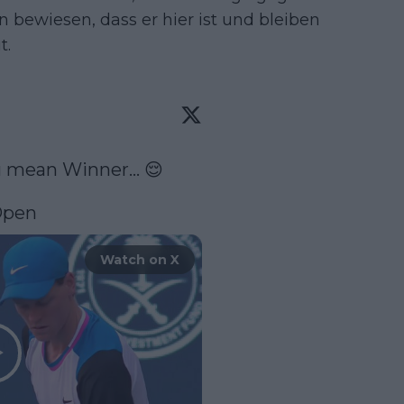
 bewiesen, dass er hier ist und bleiben
t.
ou mean Winner… 😌

Open
Watch on X