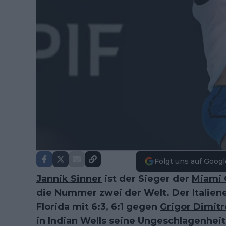
Folgt uns auf Googl
Jannik Sinner
ist der Sieger der
Miami
die Nummer zwei der Welt. Der Italien
Florida mit 6:3, 6:1 gegen
Grigor Dimitr
in Indian Wells seine Ungeschlagenheit