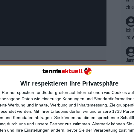
ch a
Ich 
ird 
vers
eine
r in
Jann
em i
merk
 von 2:1 früh seine erste Breakchance.
eite
Wir respektieren Ihre Privatsphäre
Dopp
ner dem Druck standhielt. Sinner
t, a
n si
 Partner speichern und/oder greifen auf Informationen wie Cookies au
Er ließ Dimitrov bei der nächsten
Wört
mmen
nbezogene Daten wie eindeutige Kennungen und Standardinformatione
per als erwartet, denn obwohl er die
B. C
nt. 
sierte Werbung und Inhalte, Werbung und Inhaltsmessung, Zielgruppen
ause
 in Führung zu gehen, musste er bis
gesendet werden.
Mit Ihrer Erlaubnis dürfen wir und unsere 1733 Part
ient
Dopp
on v
n und Kenndaten abfragen. Sie können auf die entsprechende Schaltfl
ewon
mmen
ung durch uns und unsere Partner zuzustimmen. Alternativ können Sie au
Fina
Genr
fen und Ihre Einstellungen ändern, bevor Sie der Verarbeitung zustim
kel 