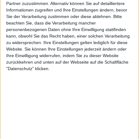
Partner zuzustimmen. Alternativ können Sie auf detailliertere
Informationen zugreifen und Ihre Einstellungen ändern, bevor
Nadal beugt sich Djokovic im
Sie der Verarbeitung zustimmen oder diese ablehnen.
Bitte
Pariser Kräftemessen :
beachten Sie, dass die Verarbeitung mancher
Olympischer Umbruch
personenbezogenen Daten ohne Ihre Einwilligung stattfinden
kann, obwohl Sie das Recht haben, einer solchen Verarbeitung
zu widersprechen. Ihre Einstellungen gelten lediglich für diese
Es ist mehr für Nadal, wenn sein Körper beschließt,
Website. Sie können Ihre Einstellungen jederzeit ändern oder
ihn aufzugeben und entscheidet, dass er nicht mehr
Ihre Einwilligung widerrufen, indem Sie zu dieser Website
auf einem Top-Niveau spielen kann. Auch das wurde
zurückkehren und unten auf der Webseite auf die Schaltfläche
nach seiner Niederlage in Frage gestellt.
"Datenschutz" klicken.
"Jeden Tag, hm? Jeden Tag wollt ihr, dass ich mich
zurückziehe, jeden Tag, Jungs. Ihr bittet mich jeden
einzelnen Tag darum", sagte Nadal. "Ich versuche
jeden einzelnen Tag mein Bestes zu geben. Ich
antworte, aber ich kann nicht jeden einzelnen Tag
mit dem Gefühl antworten, dass es mein letztes
Match sein wird oder nicht sein wird."
"Ich komme hierher, gebe mein Bestes, spiele, und