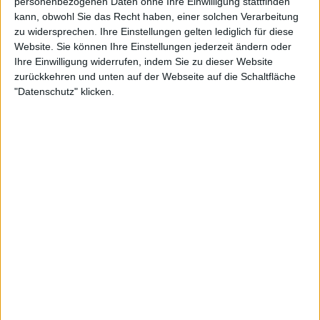
personenbezogenen Daten ohne Ihre Einwilligung stattfinden
kann, obwohl Sie das Recht haben, einer solchen Verarbeitung
zu widersprechen. Ihre Einstellungen gelten lediglich für diese
Website. Sie können Ihre Einstellungen jederzeit ändern oder
Ihre Einwilligung widerrufen, indem Sie zu dieser Website
zurückkehren und unten auf der Webseite auf die Schaltfläche
"Datenschutz" klicken.
Der Triumph in Basel markiert den endgültigen
Durchbruch des Brasilianers in einer Saison, in der er
sich vom Nachwuchstalent zum aufstrebenden Star
entwickelt hat. In seiner Rede zeigte er sich
emotional, als er seiner Familie dankte, die erst eine
Stunde vor Spielbeginn aus Brasilien angereist war:
„Meine Eltern haben an mich geglaubt, seit ich ein
Kind war. Es ist eine Freude, ihr Sohn zu sein.“
Auch seinem Gegner zollte er Respekt: „Ich muss
Alejandro zu dieser erstaunlichen Woche
gratulieren. Ich weiß, dass ein weiteres Finale