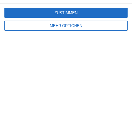
ZUSTIMMEN
MEHR OPTIONEN
Vorheriger Artikel
Nächster Artikel
Jannik Sinner dankt
Opelka nutzt Regel-
Freundin Laila
Schlupfloch und zieht
Hasanovic bei Vienna
trotz Aufgabe ins
Open-Siegrede
Hauptfeld von Paris
ein