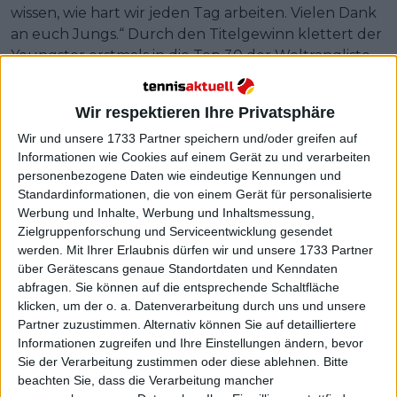
wissen, wie hart wir jeden Tag arbeiten. Vielen Dank
an euch Jungs.“ Durch den Titelgewinn klettert der
Youngster erstmals in die Top 30 der Weltrangliste
und belegt nun Platz 28.
Wir respektieren Ihre Privatsphäre
Emotionale Worte an Familie
Wir und unsere 1733 Partner speichern und/oder greifen auf
Informationen wie Cookies auf einem Gerät zu und verarbeiten
und Gegner
personenbezogene Daten wie eindeutige Kennungen und
Standardinformationen, die von einem Gerät für personalisierte
Werbung und Inhalte, Werbung und Inhaltsmessung,
Zielgruppenforschung und Serviceentwicklung gesendet
werden.
Mit Ihrer Erlaubnis dürfen wir und unsere 1733 Partner
über Gerätescans genaue Standortdaten und Kenndaten
abfragen. Sie können auf die entsprechende Schaltfläche
klicken, um der o. a. Datenverarbeitung durch uns und unsere
Partner zuzustimmen. Alternativ können Sie auf detailliertere
Informationen zugreifen und Ihre Einstellungen ändern, bevor
Sie der Verarbeitung zustimmen oder diese ablehnen.
Bitte
beachten Sie, dass die Verarbeitung mancher