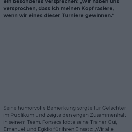
ein besonderes Versprechen: „Wir haben uns
versprochen, dass ich meinen Kopf rasiere,
wenn wir eines dieser Turniere gewinnen.“
Seine humorvolle Bemerkung sorgte für Gelächter
im Publikum und zeigte den engen Zusammenhalt
in seinem Team. Fonseca lobte seine Trainer Gui,
Emanuel und Egidio für ihren Einsatz: „Wir alle