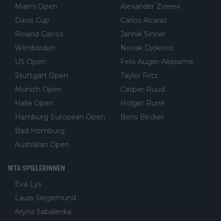
Miami Open
Alexander Zverev
Davis Cup
Carlos Alcaraz
Roland Garros
Jannik Sinner
Wimbledon
Novak Djokovic
US Open
Felix Auger-Aliassime
Stuttgart Open
Taylor Fritz
Munich Open
Casper Ruud
Halle Open
Holger Rune
Hamburg European Open
Boris Becker
Bad Homburg
Australian Open
WTA SPIELERINNEN
Eva Lys
Laura Siegemund
Aryna Sabalenka