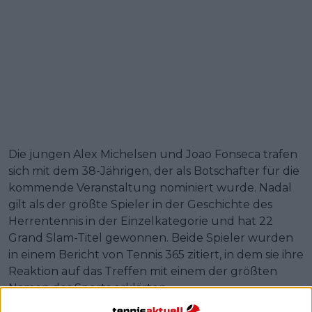
Die jungen Alex Michelsen und Joao Fonseca trafen
sich mit dem 38-Jährigen, der als Botschafter für die
kommende Veranstaltung nominiert wurde. Nadal
gilt als der größte Spieler in der Geschichte des
Herrentennis in der Einzelkategorie und hat 22
Grand Slam-Titel gewonnen. Beide Spieler wurden
in einem Bericht von Tennis 365 zitiert, in dem sie ihre
Reaktion auf das Treffen mit einem der größten
Namen des Sports erklärten.