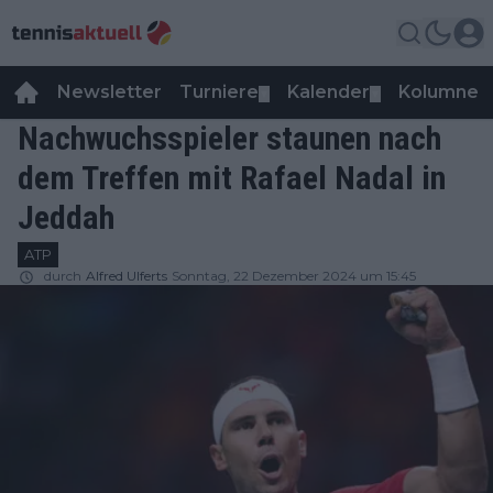
Newsletter
Turniere
Kalender
Kolumnen
▼
▼
Nachwuchsspieler staunen nach
dem Treffen mit Rafael Nadal in
Jeddah
ATP
durch
Alfred Ulferts
Sonntag, 22 Dezember 2024 um 15:45