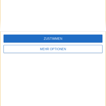
"Wir haben die
Finale der World
Planung
Tennis League 2024:
abgeschlossen":
Mirra Andreeva setzt
Samuel Lopez
sich gegen Elena
erläutert den Plan für
Rybakina durch und
das Trainerteam von
bringt die Hawks in
Carlos Alcaraz
Führung
ZUSTIMMEN
MEHR OPTIONEN
Schreiben Sie einen Kommentar