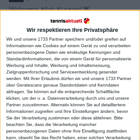
Welcome, Nick Kyrgios! 👋

The tennis star will join Eurosport’s 
Wir respektieren Ihre Privatsphäre
world-class commentary team at the 
2024 Australian Open 🇦🇺🎙

Wir und unsere 1733 Partner speichern und/oder greifen auf
Informationen wie Cookies auf einem Gerät zu und verarbeiten
personenbezogene Daten wie eindeutige Kennungen und
@NickKyrgios
 | 
@discoveryplusUK
 | 
Standardinformationen, die von einem Gerät für personalisierte
#AusOpen
Werbung und Inhalte, Werbung und Inhaltsmessung,
Zielgruppenforschung und Serviceentwicklung gesendet
werden.
Mit Ihrer Erlaubnis dürfen wir und unsere 1733 Partner
über Gerätescans genaue Standortdaten und Kenndaten
abfragen. Sie können auf die entsprechende Schaltfläche
klicken, um der o. a. Datenverarbeitung durch uns und unsere
Partner zuzustimmen. Alternativ können Sie auf detailliertere
Informationen zugreifen und Ihre Einstellungen ändern, bevor
Sie der Verarbeitung zustimmen oder diese ablehnen.
Bitte
beachten Sie, dass die Verarbeitung mancher
personenbezogenen Daten ohne Ihre Einwilligung stattfinden
kann, obwohl Sie das Recht haben, einer solchen Verarbeitung