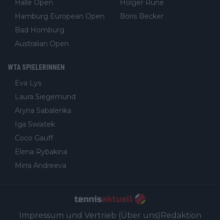
Halle Open
Holger Rune
Hamburg European Open
Boris Becker
Bad Homburg
Australian Open
WTA SPIELERINNEN
Eva Lys
Laura Siegemund
Aryna Sabalenka
Iga Swiatek
Coco Gauff
Elena Rybakina
Mirra Andreeva
Impressum und Vertrieb (Über uns)
Redaktion