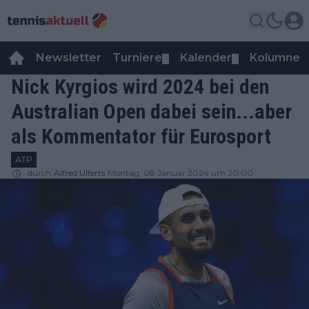
Newsletter
Turniere
Kalender
Kolumnen
▼
▼
Nick Kyrgios wird 2024 bei den
Australian Open dabei sein...aber
als Kommentator für Eurosport
ATP
durch
Alfred Ulferts
Montag, 08 Januar 2024 um 20:00