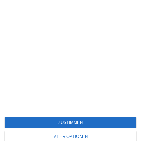
Klatscht
0
Besucher
0
ZUSTIMMEN
Vorheriger Artikel
Nächster Artikel
Rafael Nadal wird
Naomi Osaka zieht
MEHR OPTIONEN