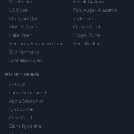
Wimbledon
Novak Djokovic
US Open
Felix Auger-Aliassime
Stuttgart Open
Taylor Fritz
Munich Open
Casper Ruud
Halle Open
Holger Rune
Hamburg European Open
Boris Becker
Bad Homburg
Australian Open
WTA SPIELERINNEN
Eva Lys
Laura Siegemund
Aryna Sabalenka
Iga Swiatek
Coco Gauff
Elena Rybakina