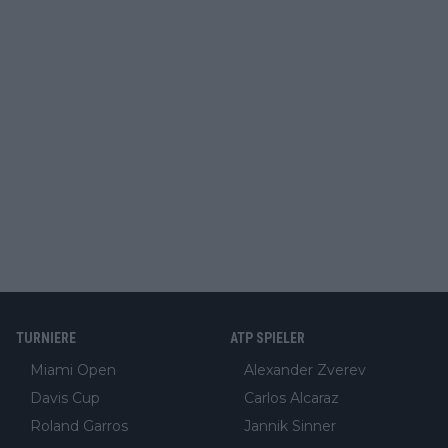
TURNIERE
ATP SPIELER
Miami Open
Alexander Zverev
Davis Cup
Carlos Alcaraz
Roland Garros
Jannik Sinner