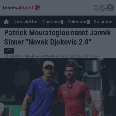
Newsletter
Turniere
Kalender
Kolumnen
▼
▼
Patrick Mouratoglou nennt Jannik
Sinner "Novak Djokovic 2.0"
ATP
durch
Alfred Ulferts
Samstag, 23 November 2024 um 21:30