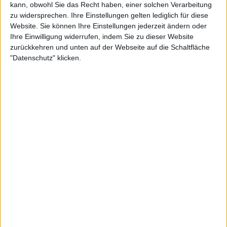
kann, obwohl Sie das Recht haben, einer solchen Verarbeitung
Über ein Jahr lang schien Sinner fast unaufhaltsam
zu widersprechen. Ihre Einstellungen gelten lediglich für diese
zu sein und hat zusammen mit
Carlos Alcaraz
-
Website. Sie können Ihre Einstellungen jederzeit ändern oder
Novak Djokovic
hinter sich gelassen. Es ist das erste
Ihre Einwilligung widerrufen, indem Sie zu dieser Website
Jahr seit 2002, in dem kein Mitglied derBig-3 einen
zurückkehren und unten auf der Webseite auf die Schaltfläche
Grand Slam gewonnen hat - ein Jahr, in dem Sinner
"Datenschutz" klicken.
noch ein Kleinkind war und Alcaraz noch nicht
geboren war.
Weiterlesen
"Es funktioniert nicht": Patrick
Mouratoglou schlägt
Regeländerungen vor, um Tennis
für die Fans weniger langweilig
zu machen
In einem Interview verglich der ehemalige Trainer
von
Serena Williams
, Patrick Mouratoglou, Sinner