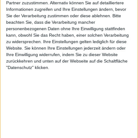
Partner zuzustimmen. Alternativ können Sie auf detailliertere
Informationen zugreifen und Ihre Einstellungen ändern, bevor
Sie der Verarbeitung zustimmen oder diese ablehnen.
Bitte
Der Rasenspezialist
beachten Sie, dass die Verarbeitung mancher
personenbezogenen Daten ohne Ihre Einwilligung stattfinden
Der ehemalige Weltranglistenfünfte hat nach zwei
kann, obwohl Sie das Recht haben, einer solchen Verarbeitung
Jahren eine neue Chance, einen Titel zu gewinnen.
zu widersprechen. Ihre Einstellungen gelten lediglich für diese
Berrettini spielt in diesem Jahr erst sein viertes
Website. Sie können Ihre Einstellungen jederzeit ändern oder
Ihre Einwilligung widerrufen, indem Sie zu dieser Website
Turnier auf ATP-Ebene (zusätzlich zu einem
zurückkehren und unten auf der Webseite auf die Schaltfläche
Challenger in Phoenix), da er aufgrund ständiger
"Datenschutz" klicken.
Verletzungen nicht regelmäßig auf der Tour spielen
kann.
Dennoch hat er gute Leistungen gezeigt: Finalist in
Phoenix, Sieger der ATP 250 Marrakech Open und
jetzt das Finale der Stuttgart Open, mit der
Möglichkeit, seinen zweiten Titel in diesem Jahr zu
gewinnen. Der Rasenschwung scheint eine große
Chance für Berrettini zu sein, in der Rangliste wieder
aufzusteigen und seine Präsenz bei den großen