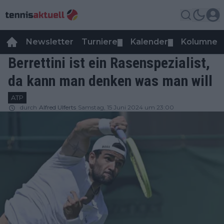
Newsletter
Turniere
Kalender
Kolumnen
▼
▼
Berrettini ist ein Rasenspezialist,
da kann man denken was man will
ATP
durch
Alfred Ulferts
Samstag, 15 Juni 2024 um 23:00