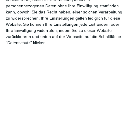
personenbezogenen Daten ohne Ihre Einwilligung stattfinden
kann, obwohl Sie das Recht haben, einer solchen Verarbeitung
zu widersprechen. Ihre Einstellungen gelten lediglich für diese
Website. Sie können Ihre Einstellungen jederzeit ändern oder
Ihre Einwilligung widerrufen, indem Sie zu dieser Website
Tsitsipas sorgt mit Video zu Drapers
zurückkehren und unten auf der Webseite auf die Schaltfläche
"Datenschutz" klicken.
Matchball für Kontroverse
Der Schiedsrichter Greg Allensworth steht wieder
einmal im Mittelpunkt der Kritik. Erst vor wenigen
Wochen war er für die Disqualifikation von Denis
Shapovalov bei den DC Open verantwortlich, weil er
einen Fan angeschrien hatte. Obwohl die ATP die
Entscheidung, Shapovalov seine Punkte und sein
Preisgeld abzuerkennen, schließlich aufhob,
verhängte sie dennoch eine Geldstrafe.
Diesmal traf Allensworth eine weitere strittige
Entscheidung nach einem Fehler, als Draper gerade