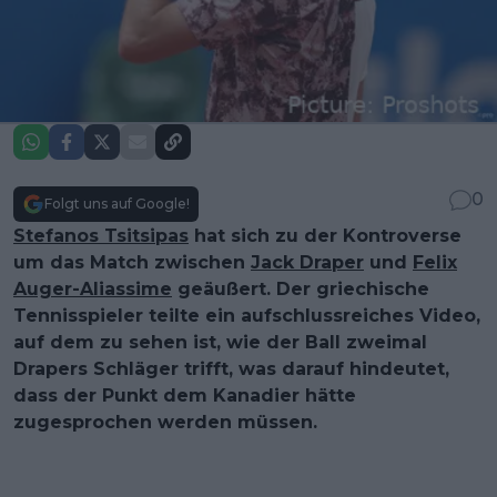
0
Folgt uns auf Google!
Stefanos Tsitsipas
hat sich zu der Kontroverse
um das Match zwischen
Jack Draper
und
Felix
Auger-Aliassime
geäußert. Der griechische
Tennisspieler teilte ein aufschlussreiches Video,
auf dem zu sehen ist, wie der Ball zweimal
Drapers Schläger trifft, was darauf hindeutet,
dass der Punkt dem Kanadier hätte
zugesprochen werden müssen.