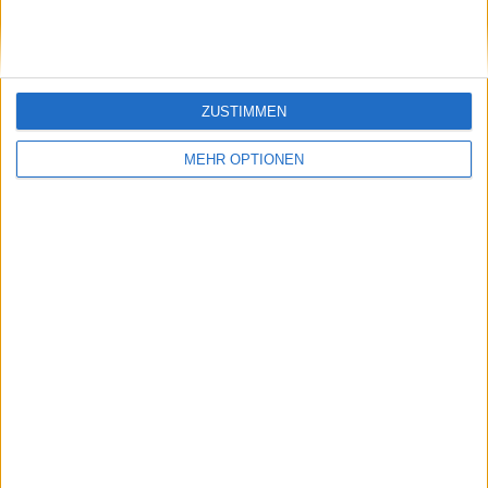
Besucher
0
ZUSTIMMEN
MEHR OPTIONEN
Vorheriger Artikel
Nächster Artikel
Vorschau / Spielplan
Novak Djokovic
Cincinnati Open 2024
äußert sich zum
Tag Sieben - Sonntag,
"peinlichen" Vorfall
18. August: Tag der
zwischen Draper und
Halbfinalspiele mit
Aliassime bei den
Sinner-Zverev und
Cincinnati Open