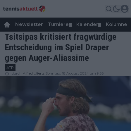
Newsletter
Turniere
Kalender
Kolumnen
▼
▼
Tsitsipas kritisiert fragwürdige
Entscheidung im Spiel Draper
gegen Auger-Aliassime
ATP
durch
Alfred Ulferts
Sonntag, 18 August 2024 um 9:56