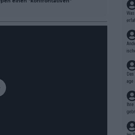
pen einen "konfrontativen"
Was 
erfa
niss
Ande
isch
cht,
Das 
age 
ollt
ben.
Ihre
gebr
ch H
Im T