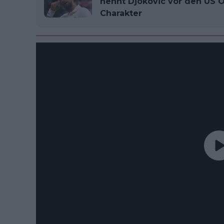
nennt Djokovic vor den US O
Charakter