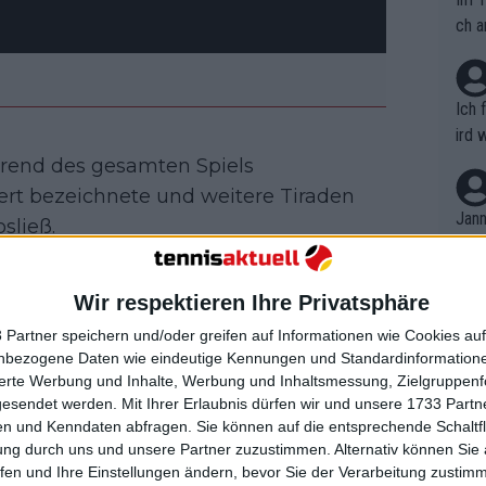
ch a
Ich 
ird 
vers
hrend des gesamten Spiels
eine
ert bezeichnete und weitere Tiraden
r in
Jann
sließ.
em i
merk
lle mehr, um Bublik zu beflügeln, denn
eite
Wir respektieren Ihre Privatsphäre
Dopp
t, a
n si
 Partner speichern und/oder greifen auf Informationen wie Cookies au
Wört
ihre Karrieren zurückzugeben",
mmen
nbezogene Daten wie eindeutige Kennungen und Standardinformatione
B. C
nt. 
sierte Werbung und Inhalte, Werbung und Inhaltsmessung, Zielgruppen
ause
gesendet werden.
Mit Ihrer Erlaubnis dürfen wir und unsere 1733 Part
ient
Dopp
on v
n und Kenndaten abfragen. Sie können auf die entsprechende Schaltfl
arat. "Ich kann hier nicht spielen,
ewon
mmen
ung durch uns und unsere Partner zuzustimmen. Alternativ können Sie au
Fina
kommen. Ich kann hier einfach nicht
Genr
fen und Ihre Einstellungen ändern, bevor Sie der Verarbeitung zustim
kel 