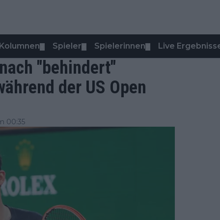
Kolumnen
Spieler
Spielerinnen
Live Ergebniss
▼
▼
▼
nach "behindert"
während der US Open
m 00:35