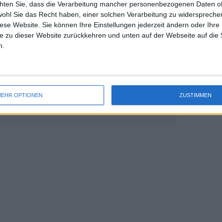
rd einfach stehen und werfen. Er muss
chten Sie, dass die Verarbeitung mancher personenbezogenen Daten oh
uss 
wohl Sie das Recht haben, einer solchen Verarbeitung zu widersprechen
tzdem ###### [verlieren]. Wenn ich
mal 
diese Website. Sie können Ihre Einstellungen jederzeit ändern oder Ihre 
h Hause fahren." Championat bestätigt
des 
e zu dieser Website zurückkehren und unten auf der Webseite auf die 
n.
itet": Iga Swiatek behauptet, sie
EHR OPTIONEN
ZUSTIMMEN
r Video-Review-Technologie bei