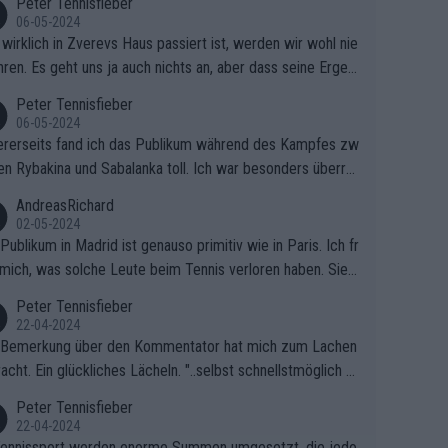
Peter Tennisfieber
06-05-2024
wirklich in Zverevs Haus passiert ist, werden wir wohl nie
hren. Es geht uns ja auch nichts an, aber dass seine Ergeb
e in letzter Zeit gelitten haben, ist ganz klar.
Peter Tennisfieber
06-05-2024
rerseits fand ich das Publikum während des Kampfes zw
en Rybakina und Sabalanka toll. Ich war besonders überras
 wie viele Fans da waren.
AndreasRichard
02-05-2024
Publikum in Madrid ist genauso primitiv wie in Paris. Ich fr
mich, was solche Leute beim Tennis verloren haben. Sie s
en besser zum Fußball gehen, dort sind sie besser aufgeho
Peter Tennisfieber
22-04-2024
 Bemerkung über den Kommentator hat mich zum Lachen
acht. Ein glückliches Lächeln. "..selbst schnellstmöglich na
ause.." 😂🤣🤩
Peter Tennisfieber
22-04-2024
ennissport werden enorme Summen umgesetzt, die jedo