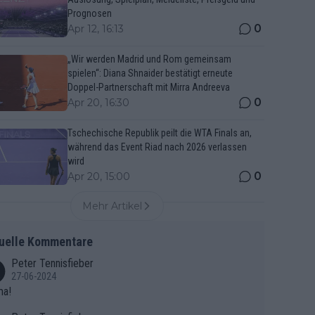
Prognosen
0
Apr 12, 16:13
„Wir werden Madrid und Rom gemeinsam
spielen“: Diana Shnaider bestätigt erneute
Doppel-Partnerschaft mit Mirra Andreeva
0
Apr 20, 16:30
Tschechische Republik peilt die WTA Finals an,
während das Event Riad nach 2026 verlassen
wird
0
Apr 20, 15:00
Mehr Artikel
uelle Kommentare
Peter Tennisfieber
27-06-2024
ma!