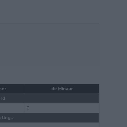
ner
de Minaur
rd
0
etings