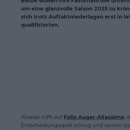
Beide wollen ihre Favoritenrolle unter
um eine glanzvolle Saison 2025 zu kröne
sich trotz Auftaktniederlagen erst in le
qualifizierten.
Alcaraz trifft auf
Felix Auger-Aliassime
, 
Entscheidungsspiel schlug und seinen st