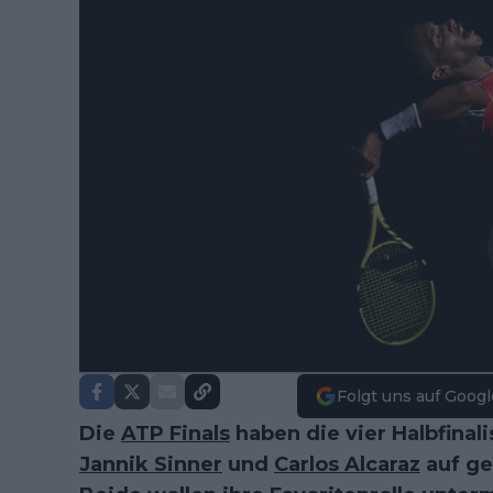
Folgt uns auf Googl
Die
ATP Finals
haben die vier Halbfinal
Jannik Sinner
und
Carlos Alcaraz
auf ge