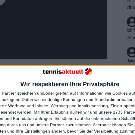
ch a
Ich 
ird 
vers
eine
r in
Jann
em i
merk
eite
Wir respektieren Ihre Privatsphäre
Dopp
t, a
e Minaur am dritten Gruppenspieltag
n si
 Partner speichern und/oder greifen auf Informationen wie Cookies au
Wört
it einem Zweisatzsieg gegen Fritz und
mmen
nbezogene Daten wie eindeutige Kennungen und Standardinformatione
B. C
nt. 
sierte Werbung und Inhalte, Werbung und Inhaltsmessung, Zielgruppen
er drei Erfolge in der Gruppenphase
ause
gesendet werden.
Mit Ihrer Erlaubnis dürfen wir und unsere 1733 Part
ient
Dopp
Australier: eine 1:5-Bilanz bei den ATP
on v
n und Kenndaten abfragen. Sie können auf die entsprechende Schaltfl
ewon
Vergleich mit Sinner.
mmen
ung durch uns und unsere Partner zuzustimmen. Alternativ können Sie au
Fina
Genr
fen und Ihre Einstellungen ändern, bevor Sie der Verarbeitung zustim
kel 