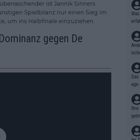
 überraschender ist Jannik Sinners
ünstigen Spielbilanz nur einen Sieg im
Was 
e, um ins Halbfinale einzuziehen.
erfa
niss
l Dominanz gegen De
Ande
isch
cht,
Das 
age 
ollt
ben.
Ihre
gebr
ch H
Im T