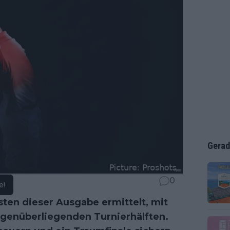
Gerad
0
e!
isten dieser Ausgabe ermittelt, mit
genüberliegenden Turnierhälften.