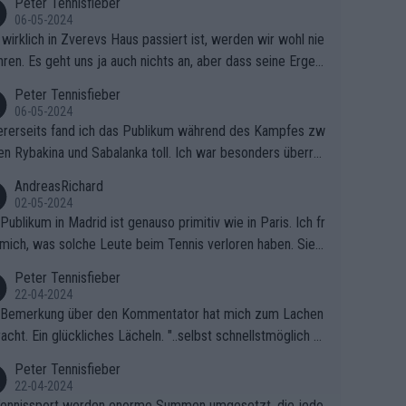
Peter Tennisfieber
06-05-2024
wirklich in Zverevs Haus passiert ist, werden wir wohl nie
hren. Es geht uns ja auch nichts an, aber dass seine Ergeb
e in letzter Zeit gelitten haben, ist ganz klar.
Peter Tennisfieber
06-05-2024
rerseits fand ich das Publikum während des Kampfes zw
en Rybakina und Sabalanka toll. Ich war besonders überras
 wie viele Fans da waren.
AndreasRichard
02-05-2024
Publikum in Madrid ist genauso primitiv wie in Paris. Ich fr
mich, was solche Leute beim Tennis verloren haben. Sie s
en besser zum Fußball gehen, dort sind sie besser aufgeho
Peter Tennisfieber
22-04-2024
 Bemerkung über den Kommentator hat mich zum Lachen
acht. Ein glückliches Lächeln. "..selbst schnellstmöglich na
ause.." 😂🤣🤩
Peter Tennisfieber
22-04-2024
ennissport werden enorme Summen umgesetzt, die jedo