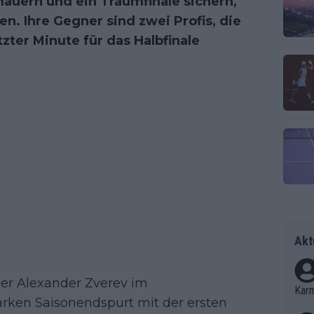
mauern und ein Traumfinale sichern,
n. Ihre Gegner sind zwei Profis, die
tzter Minute für das Halbfinale
Akt
der Alexander Zverev im
Kar
arken Saisonendspurt mit der ersten