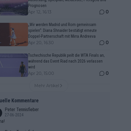
Prognosen
0
Apr 12, 16:13
„Wir werden Madrid und Rom gemeinsam
spielen“: Diana Shnaider bestätigt erneute
Doppel-Partnerschaft mit Mirra Andreeva
0
Apr 20, 16:30
Tschechische Republik peilt die WTA Finals an,
während das Event Riad nach 2026 verlassen
wird
0
Apr 20, 15:00
Mehr Artikel
uelle Kommentare
Peter Tennisfieber
27-06-2024
ma!