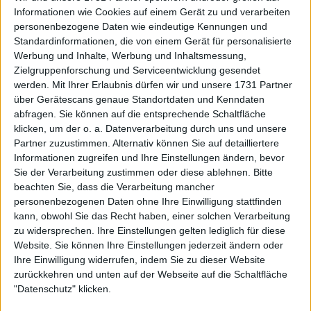
verkündete, dass sie nur Reggaeton höre. Laut
Informationen wie Cookies auf einem Gerät zu und verarbeiten
personenbezogene Daten wie eindeutige Kennungen und
Tsitsipas kann er anscheinend keine englischen
Standardinformationen, die von einem Gerät für personalisierte
Lieder mehr hören, da Reggaton, das hauptsächlich
Werbung und Inhalte, Werbung und Inhaltsmessung,
auf Spanisch gespielt wird, nun die dominierende
Zielgruppenforschung und Serviceentwicklung gesendet
Musik in seinem Leben ist:
werden.
Mit Ihrer Erlaubnis dürfen wir und unsere 1731 Partner
über Gerätescans genaue Standortdaten und Kenndaten
abfragen. Sie können auf die entsprechende Schaltfläche
klicken, um der o. a. Datenverarbeitung durch uns und unsere
Partner zuzustimmen. Alternativ können Sie auf detailliertere
Informationen zugreifen und Ihre Einstellungen ändern, bevor
Sie der Verarbeitung zustimmen oder diese ablehnen.
Bitte
beachten Sie, dass die Verarbeitung mancher
personenbezogenen Daten ohne Ihre Einwilligung stattfinden
kann, obwohl Sie das Recht haben, einer solchen Verarbeitung
zu widersprechen. Ihre Einstellungen gelten lediglich für diese
Website. Sie können Ihre Einstellungen jederzeit ändern oder
Ihre Einwilligung widerrufen, indem Sie zu dieser Website
zurückkehren und unten auf der Webseite auf die Schaltfläche
"Datenschutz" klicken.