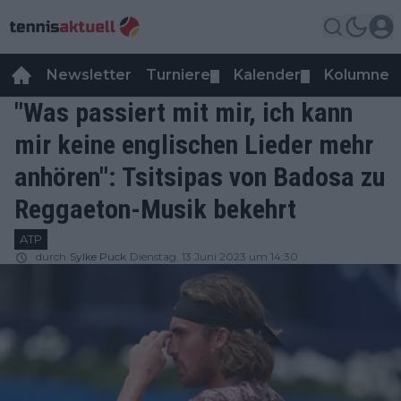
Newsletter
Turniere
Kalender
Kolumnen
▼
▼
"Was passiert mit mir, ich kann
mir keine englischen Lieder mehr
anhören": Tsitsipas von Badosa zu
Reggaeton-Musik bekehrt
ATP
durch
Sylke Puck
Dienstag, 13 Juni 2023 um 14:30