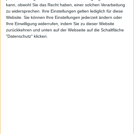
ausgeübt. Seine Beiträge haben das Verständnis
kann, obwohl Sie das Recht haben, einer solchen Verarbeitung
und die Wertschätzung für Tennis bei Fans auf der
zu widersprechen. Ihre Einstellungen gelten lediglich für diese
Website. Sie können Ihre Einstellungen jederzeit ändern oder
ganzen Welt bereichert.
Ihre Einwilligung widerrufen, indem Sie zu dieser Website
zurückkehren und unten auf der Webseite auf die Schaltfläche
News
"Datenschutz" klicken.
Tennis News
WTA scheint auf frischer Tat ertappt worden zu