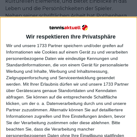
kulturellen Elemente, und bietet Einblicke in das
Leben und die Persönlichkeiten der Spieler.
Neben seiner schriftlichen Arbeit hat Rothenberg
auch durch Podcasts und soziale Medien zur
Tennisberichterstattung beigetragen. Er hat
Wir respektieren Ihre Privatsphäre
Podcasts moderiert und war Gast in verschiedenen
Tennis-Shows, um sein Fachwissen zu teilen und
Wir und unsere 1733 Partner speichern und/oder greifen auf
Informationen wie Cookies auf einem Gerät zu und verarbeiten
mit Fans in Kontakt zu treten.
personenbezogene Daten wie eindeutige Kennungen und
Rothenbergs Arbeit hat ihm Anerkennung und
Standardinformationen, die von einem Gerät für personalisierte
Respekt in der Tennisgemeinschaft eingebracht. Er
Werbung und Inhalte, Werbung und Inhaltsmessung,
gilt als vertrauenswürdige und einflussreiche
Zielgruppenforschung und Serviceentwicklung gesendet
Stimme im Sport, bekannt für sein Engagement für
werden.
Mit Ihrer Erlaubnis dürfen wir und unsere 1733 Partner
journalistische Integrität und seine Fähigkeit,
über Gerätescans genaue Standortdaten und Kenndaten
fundierte und zum Nachdenken anregende
abfragen. Sie können auf die entsprechende Schaltfläche
klicken, um der o. a. Datenverarbeitung durch uns und unsere
Analysen zu liefern.
Partner zuzustimmen. Alternativ können Sie auf detailliertere
Insgesamt hat Ben Rothenberg durch seine
Informationen zugreifen und Ihre Einstellungen ändern, bevor
umfangreiche Berichterstattung, einsichtsvolles
Sie der Verarbeitung zustimmen oder diese ablehnen.
Bitte
Schreiben und Leidenschaft für den Sport einen
beachten Sie, dass die Verarbeitung mancher
bedeutenden Einfluss auf den Tennisjournalismus
personenbezogenen Daten ohne Ihre Einwilligung stattfinden