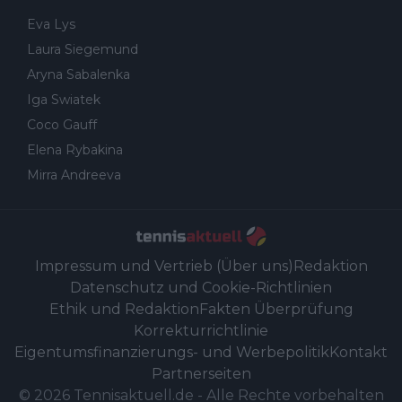
Eva Lys
Laura Siegemund
Aryna Sabalenka
Iga Swiatek
Coco Gauff
Elena Rybakina
Mirra Andreeva
Impressum und Vertrieb (Über uns)
Redaktion
Datenschutz und Cookie-Richtlinien
Ethik und Redaktion
Fakten Überprüfung
Korrekturrichtlinie
Eigentumsfinanzierungs- und Werbepolitik
Kontakt
Partnerseiten
©
2026
Tennisaktuell.de
-
Alle Rechte vorbehalten