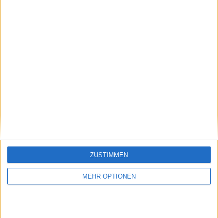
Tennis News
Tennisjournalist schlägt vor, dass männliche
Spieler weniger verdienen sollten, nachdem das US
Open-Finale der Frauen das der Männer
übertroffen hat
12 September 2024
ZUSTIMMEN
MEHR OPTIONEN