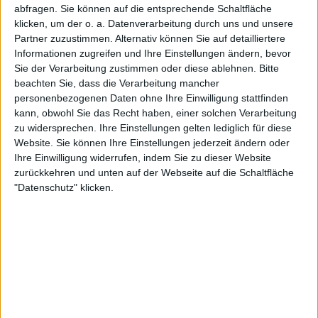
Turnier mehr als einmal gewinnen konnte.
abfragen. Sie können auf die entsprechende Schaltfläche
klicken, um der o. a. Datenverarbeitung durch uns und unsere
Ergebnisse Damen-Einzel
Partner zuzustimmen. Alternativ können Sie auf detailliertere
Informationen zugreifen und Ihre Einstellungen ändern, bevor
Korea Open:
Sie der Verarbeitung zustimmen oder diese ablehnen.
Bitte
beachten Sie, dass die Verarbeitung mancher
personenbezogenen Daten ohne Ihre Einwilligung stattfinden
2004 Maria Sharapova besiegt Marta Domachowska
kann, obwohl Sie das Recht haben, einer solchen Verarbeitung
6:1, 6:1
zu widersprechen. Ihre Einstellungen gelten lediglich für diese
2005 Nicole Vaidišová besiegt Jelena Janković 7:5,
Website. Sie können Ihre Einstellungen jederzeit ändern oder
6:3
Ihre Einwilligung widerrufen, indem Sie zu dieser Website
2006 Eleni Daniilidou besiegt Ai Sugiyama 6:3, 2:6,
zurückkehren und unten auf der Webseite auf die Schaltfläche
7:6(7:3)
"Datenschutz" klicken.
2007 Venus Williams besiegt Maria Kirilenko 6:3, 1:6,
6:4
2008 Maria Kirilenko besiegt Samantha Stosur 2:6,
6:1, 6:4
2009 Kimiko Date-Krumm besiegt Anabel Medina
Garrigues 6:3, 6:3
2010 Alisa Kleybanova besiegt Klára Zakopalová 6:1,