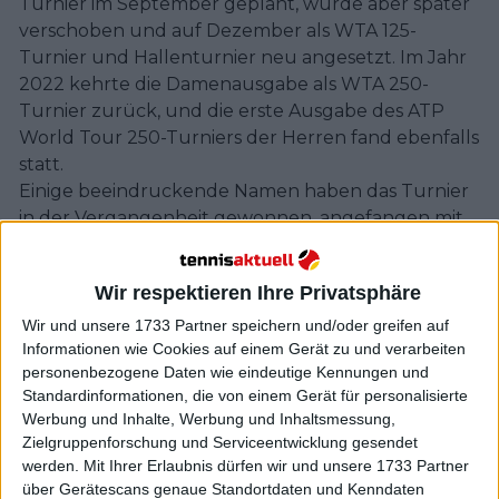
Turnier im September geplant, wurde aber später
verschoben und auf Dezember als WTA 125-
Turnier und Hallenturnier neu angesetzt. Im Jahr
2022 kehrte die Damenausgabe als WTA 250-
Turnier zurück, und die erste Ausgabe des ATP
World Tour 250-Turniers der Herren fand ebenfalls
statt.
Einige beeindruckende Namen haben das Turnier
in der Vergangenheit gewonnen, angefangen mit
Maria Sharapova im Jahr 2004. In jenem Jahr
wurde Sharapova zur WTA-Spielerin des Jahres
Wir respektieren Ihre Privatsphäre
gewählt, nachdem sie als 17-Jährige Wimbledon
gewonnen hatte. Dass die junge Wimbledon-
Wir und unsere 1733 Partner speichern und/oder greifen auf
Informationen wie Cookies auf einem Gerät zu und verarbeiten
Siegerin sofort als Siegerin der Korea Open
personenbezogene Daten wie eindeutige Kennungen und
feststand, verlieh dem Turnier einen Höhenflug,
Standardinformationen, die von einem Gerät für personalisierte
der erst 2020 durch COVID-19 gestoppt werden
Werbung und Inhalte, Werbung und Inhaltsmessung,
konnte.
Zielgruppenforschung und Serviceentwicklung gesendet
Das Bemerkenswerteste an den Korea Open ist
werden.
Mit Ihrer Erlaubnis dürfen wir und unsere 1733 Partner
sicherlich die Tatsache, dass keine Spielerin das
über Gerätescans genaue Standortdaten und Kenndaten