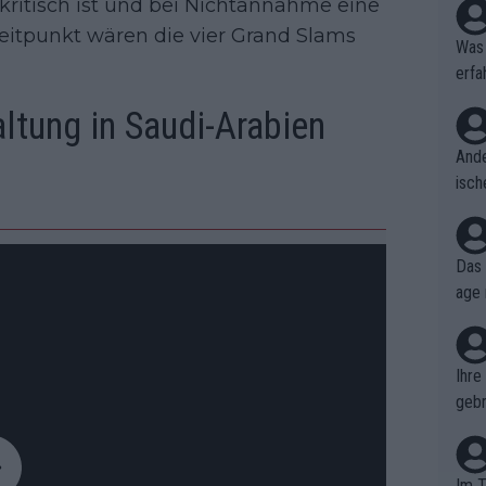
tkritisch ist und bei Nichtannahme eine
 Zeitpunkt wären die vier Grand Slams
Was 
erfa
niss
ltung in Saudi-Arabien
Ande
isch
cht,
Das 
age 
ollt
ben.
Ihre
gebr
ch H
Im T