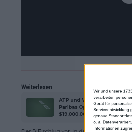
Weiterlesen
Wir und unsere 1733
verarbeiten persone
ATP und WTA PREISGELD und
Gerät für personali
Paribas Open Indian Wells m
Serviceentwicklung 
$19.000.000 im Preispool
genaue Standortdate
o. a. Datenverarbeit
Informationen zugrei
Der PIF schlug vor, in der ersten Woche d