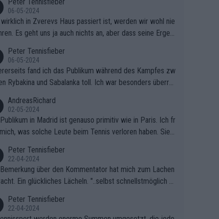
Peter Tennisfieber
06-05-2024
wirklich in Zverevs Haus passiert ist, werden wir wohl nie
hren. Es geht uns ja auch nichts an, aber dass seine Ergeb
e in letzter Zeit gelitten haben, ist ganz klar.
Peter Tennisfieber
06-05-2024
rerseits fand ich das Publikum während des Kampfes zw
en Rybakina und Sabalanka toll. Ich war besonders überras
 wie viele Fans da waren.
AndreasRichard
02-05-2024
Publikum in Madrid ist genauso primitiv wie in Paris. Ich fr
mich, was solche Leute beim Tennis verloren haben. Sie s
en besser zum Fußball gehen, dort sind sie besser aufgeho
Peter Tennisfieber
22-04-2024
 Bemerkung über den Kommentator hat mich zum Lachen
acht. Ein glückliches Lächeln. "..selbst schnellstmöglich na
ause.." 😂🤣🤩
Peter Tennisfieber
22-04-2024
ennissport werden enorme Summen umgesetzt, die jedo