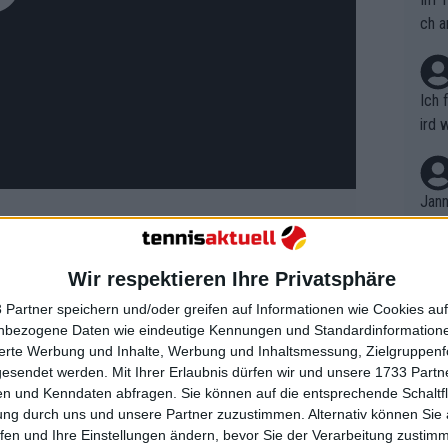
ch a
Ich 
ird 
vers
eine
r in
Jann
em i
merk
eite
Wir respektieren Ihre Privatsphäre
Dopp
t, a
n si
 Partner speichern und/oder greifen auf Informationen wie Cookies au
Wört
mmen
nbezogene Daten wie eindeutige Kennungen und Standardinformatione
 Punkteübersicht 2024 BNP
B. C
nt. 
sierte Werbung und Inhalte, Werbung und Inhaltsmessung, Zielgruppen
it Rekordpreisgeldern von
ause
gesendet werden.
Mit Ihrer Erlaubnis dürfen wir und unsere 1733 Part
ient
Dopp
on v
n und Kenndaten abfragen. Sie können auf die entsprechende Schaltfl
ewon
mmen
ung durch uns und unsere Partner zuzustimmen. Alternativ können Sie au
Fina
Genr
fen und Ihre Einstellungen ändern, bevor Sie der Verarbeitung zustim
er Saison ein Masters 1000-Turnier in
kel 