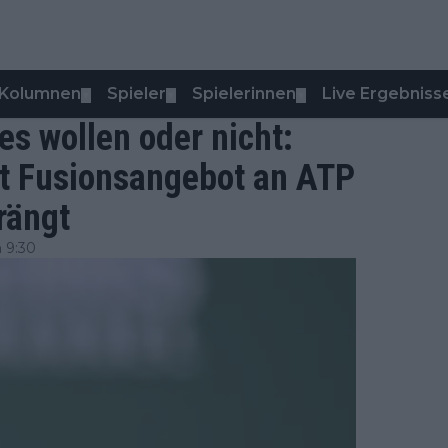
Kolumnen
Spieler
Spielerinnen
Live Ergebniss
▼
▼
▼
 es wollen oder nicht:
et Fusionsangebot an ATP
rängt
 9:30