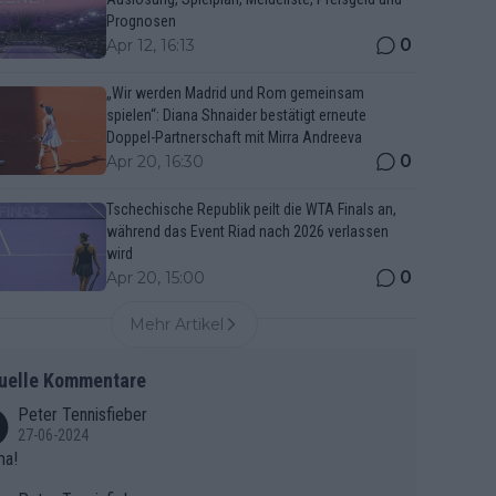
Prognosen
0
Apr 12, 16:13
„Wir werden Madrid und Rom gemeinsam
spielen“: Diana Shnaider bestätigt erneute
Doppel-Partnerschaft mit Mirra Andreeva
0
Apr 20, 16:30
Tschechische Republik peilt die WTA Finals an,
während das Event Riad nach 2026 verlassen
wird
0
Apr 20, 15:00
Mehr Artikel
uelle Kommentare
Peter Tennisfieber
27-06-2024
ma!