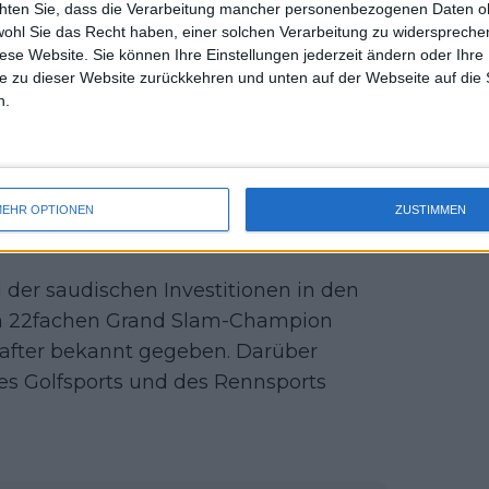
chten Sie, dass die Verarbeitung mancher personenbezogenen Daten oh
uss 
 für die sich Gaudenzi den ganzen
wohl Sie das Recht haben, einer solchen Verarbeitung zu widersprechen
mal 
diese Website. Sie können Ihre Einstellungen jederzeit ändern oder Ihre 
ese Idee wurde jedoch von Craig Tiley,
des 
e zu dieser Website zurückkehren und unten auf der Webseite auf die 
gelehnt, der den United Cup Team Event
n.
Nach dem vorgeschlagenen neuen Modell
eginnen, und es ist ein offenes
hat, ihr Finale Anfang November in
er - umbenannt in PIF Tour - würde
EHR OPTIONEN
ZUSTIMMEN
 werden.
der saudischen Investitionen in den
den 22fachen Grand Slam-Champion
chafter bekannt gegeben. Darüber
des Golfsports und des Rennsports