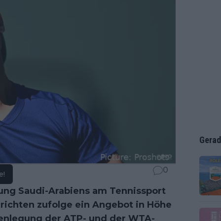
Gerad
0
e!
gung Saudi-Arabiens am Tennissport
richten zufolge ein Angebot in Höhe
menlegung der ATP- und der WTA-