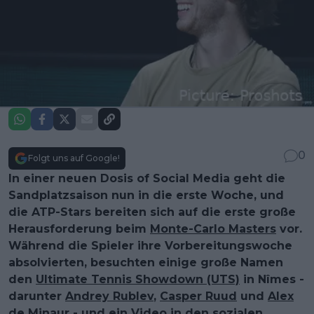
0
Folgt uns auf Google!
In einer neuen Dosis of Social Media geht die
Sandplatzsaison nun in die erste Woche, und
die ATP-Stars bereiten sich auf die erste große
Herausforderung beim
Monte-Carlo Masters
vor.
Während die Spieler ihre Vorbereitungswoche
absolvierten, besuchten einige große Namen
den
Ultimate Tennis Showdown (UTS)
in Nîmes -
darunter
Andrey Rublev
,
Casper Ruud
und
Alex
de Minaur
- und ein Video in den sozialen