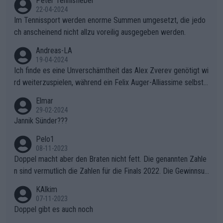
Peter Tennisfieber
22-04-2024
Im Tennissport werden enorme Summen umgesetzt, die jedo
ch anscheinend nicht allzu voreilig ausgegeben werden.
Andreas-LA
19-04-2024
Ich finde es eine Unverschämtheit das Alex Zverev genötigt wi
rd weiterzuspielen, während ein Felix Auger-Alliassime selbstv
erständlich einen Abbruch erhält, weil es ihm natürlich nach sei
Elmar
nem verlorenen Satz und 1:3 Rückstand gegen "Struffi" super i
29-02-2024
n den Kram passt. Unterstützt wird das natürlich auch von dem
Jannik Sünder???
inkompetenten Kommentator (Name ist mir entfallen ich merk
Pelo1
e mir nur wichtige Leute) der ständig über die Gegebenheiten
08-11-2023
gemeckert hat. Wahrscheinlich hat er mal Tennis gespielt, aber
Doppel macht aber den Braten nicht fett. Die genannten Zahle
als Schönwetterspieler, wirft ständig mit ausländischen Wörter
n sind vermutlich die Zahlen für die Finals 2022. Die Gewinnsu
n herum die er augenscheinlich auch nicht versteht (z.B. Crunc
mmen für Swiatek und Pegula wurden anderswo längst genann
KAlkim
htime) und wollte wohl selbt schnellstmöglich nach Hause. Wo
t. Demnach hat allein Swiatek 3 Millionen $ an Preisgeld verdie
07-11-2023
hltuend dagegen Flo Bauer, der auch die Argumentation von Mi
nt, Pegula 1,6 Millionen. Da beide vorher alle ihre Matches gew
Doppel gibt es auch noch
ster X nicht versteht. Es wäre schön wenn dieser Kommentato
onnen hatten, bedeutet dies, dass es allein für den Sieg im Fina