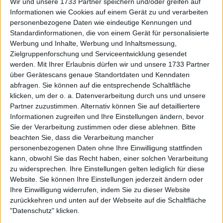
Wir und unsere 1733 Partner speichern und/oder greifen auf
die Rod Laver Arena. Sehen Sie sich die Antworten
Informationen wie Cookies auf einem Gerät zu und verarbeiten
des ehemaligen Weltranglisten-6. unten an.
personenbezogene Daten wie eindeutige Kennungen und
Standardinformationen, die von einem Gerät für personalisierte
Werbung und Inhalte, Werbung und Inhaltsmessung,
Zielgruppenforschung und Serviceentwicklung gesendet
werden.
Mit Ihrer Erlaubnis dürfen wir und unsere 1733 Partner
über Gerätescans genaue Standortdaten und Kenndaten
abfragen. Sie können auf die entsprechende Schaltfläche
klicken, um der o. a. Datenverarbeitung durch uns und unsere
Partner zuzustimmen. Alternativ können Sie auf detailliertere
Informationen zugreifen und Ihre Einstellungen ändern, bevor
Sie der Verarbeitung zustimmen oder diese ablehnen.
Bitte
beachten Sie, dass die Verarbeitung mancher
personenbezogenen Daten ohne Ihre Einwilligung stattfinden
kann, obwohl Sie das Recht haben, einer solchen Verarbeitung
zu widersprechen. Ihre Einstellungen gelten lediglich für diese
Ver esta publicación en Instagram
Website. Sie können Ihre Einstellungen jederzeit ändern oder
Ihre Einwilligung widerrufen, indem Sie zu dieser Website
zurückkehren und unten auf der Webseite auf die Schaltfläche
"Datenschutz" klicken.