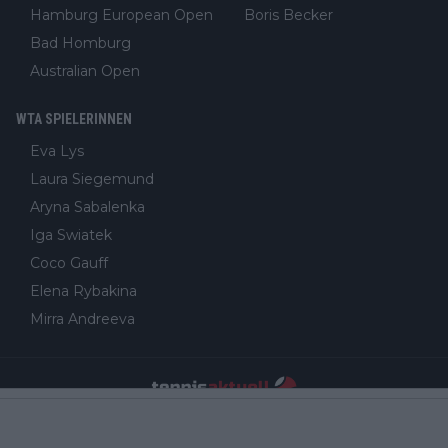
Hamburg European Open
Boris Becker
Bad Homburg
Australian Open
WTA SPIELERINNEN
Eva Lys
Laura Siegemund
Aryna Sabalenka
Iga Swiatek
Coco Gauff
Elena Rybakina
Mirra Andreeva
Impressum und Vertrieb (Über uns)
Redaktion
Datenschutz und Cookie-Richtlinien