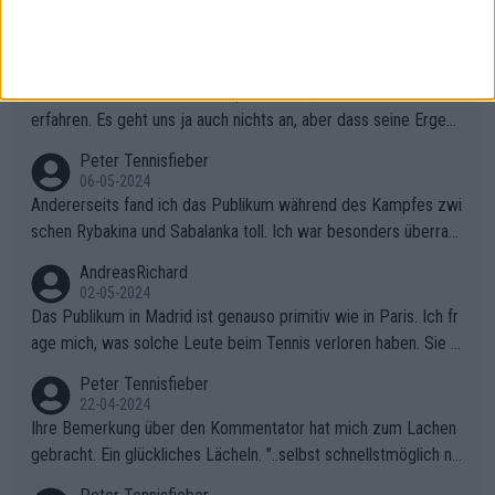
Karma!
Peter Tennisfieber
06-05-2024
Was wirklich in Zverevs Haus passiert ist, werden wir wohl nie
erfahren. Es geht uns ja auch nichts an, aber dass seine Ergebn
isse in letzter Zeit gelitten haben, ist ganz klar.
Peter Tennisfieber
06-05-2024
Andererseits fand ich das Publikum während des Kampfes zwi
schen Rybakina und Sabalanka toll. Ich war besonders überras
cht, wie viele Fans da waren.
AndreasRichard
02-05-2024
Das Publikum in Madrid ist genauso primitiv wie in Paris. Ich fr
age mich, was solche Leute beim Tennis verloren haben. Sie s
ollten besser zum Fußball gehen, dort sind sie besser aufgeho
Peter Tennisfieber
ben.
22-04-2024
Ihre Bemerkung über den Kommentator hat mich zum Lachen
gebracht. Ein glückliches Lächeln. "..selbst schnellstmöglich na
ch Hause.." 😂🤣🤩