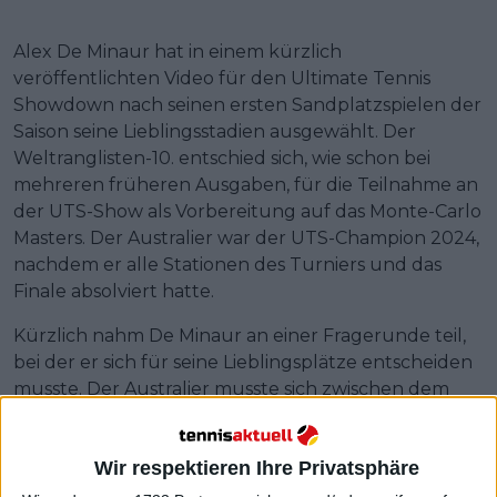
Alex De Minaur hat in einem kürzlich
veröffentlichten Video für den Ultimate Tennis
Showdown nach seinen ersten Sandplatzspielen der
Saison seine Lieblingsstadien ausgewählt. Der
Weltranglisten-10. entschied sich, wie schon bei
mehreren früheren Ausgaben, für die Teilnahme an
der UTS-Show als Vorbereitung auf das Monte-Carlo
Masters. Der Australier war der UTS-Champion 2024,
nachdem er alle Stationen des Turniers und das
Finale absolviert hatte.
Kürzlich nahm De Minaur an einer Fragerunde teil,
bei der er sich für seine Lieblingsplätze entscheiden
musste. Der Australier musste sich zwischen dem
Central Court der UTS London und Oslo
entscheiden, wurde aber auch zu mehreren
Wir respektieren Ihre Privatsphäre
berühmten ATP-Tour-Spielorten befragt, darunter
Philippe-Chatrier, der Centre Court in Brisbane und