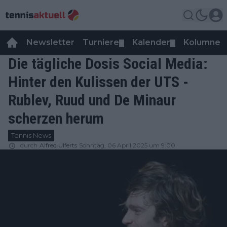
Newsletter
Turniere
Kalender
Kolumnen
▼
▼
Die tägliche Dosis Social Media:
Hinter den Kulissen der UTS -
Rublev, Ruud und De Minaur
scherzen herum
Tennis News
durch
Alfred Ulferts
Sonntag, 06 April 2025 um 9:00