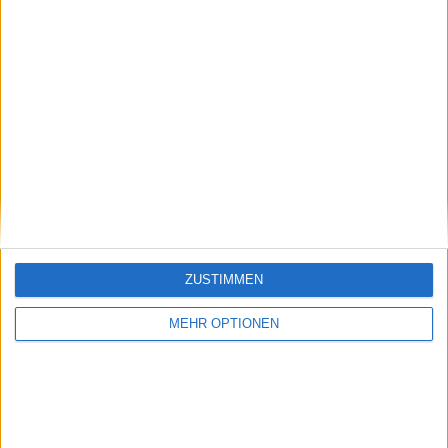
starke Sandplatzspieler sind, waren ihre
Halbfinalsiege 2024 Überraschungen - Tsitsipas
besiegte den Weltranglistenersten Jannik Sinner,
während Ruud den 24-maligen Grand Slam-
Champion und zweimaligen Monte-Carlo-Sieger
Novak Djokovic ausschaltete.
ZUSTIMMEN
MEHR OPTIONEN