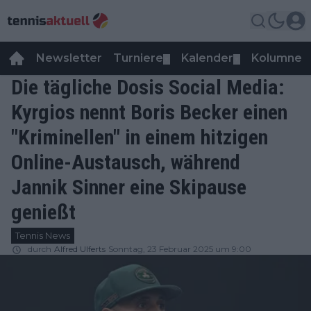
Newsletter
Turniere
Kalender
Kolumnen
▼
▼
Die tägliche Dosis Social Media:
Kyrgios nennt Boris Becker einen
"Kriminellen" in einem hitzigen
Online-Austausch, während
Jannik Sinner eine Skipause
genießt
Tennis News
durch
Alfred Ulferts
Sonntag, 23 Februar 2025 um 9:00