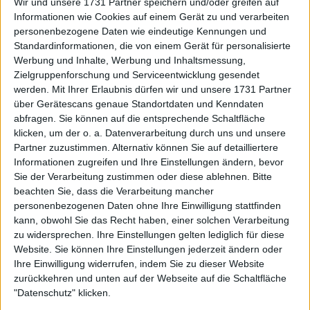
Wir und unsere 1731 Partner speichern und/oder greifen auf
Comeback mathematisch garantiert.
Informationen wie Cookies auf einem Gerät zu und verarbeiten
personenbezogene Daten wie eindeutige Kennungen und
📍Sexten 🏔
Standardinformationen, die von einem Gerät für personalisierte
Werbung und Inhalte, Werbung und Inhaltsmessung,
Zielgruppenforschung und Serviceentwicklung gesendet
Some deserved relax ⛷️
werden.
Mit Ihrer Erlaubnis dürfen wir und unsere 1731 Partner
Mental batteries 📈
über Gerätescans genaue Standortdaten und Kenndaten
abfragen. Sie können auf die entsprechende Schaltfläche
klicken, um der o. a. Datenverarbeitung durch uns und unsere
Forza 🦊
pic.twitter.com/Uo1ezufHoX
Partner zuzustimmen. Alternativ können Sie auf detailliertere
— Janniksin_Updates (@JannikSinner_Up)
Informationen zugreifen und Ihre Einstellungen ändern, bevor
February 22, 2025
Sie der Verarbeitung zustimmen oder diese ablehnen.
Bitte
beachten Sie, dass die Verarbeitung mancher
"Was ist los, Verbrecher?" - Nick Kyrgios
personenbezogenen Daten ohne Ihre Einwilligung stattfinden
kann, obwohl Sie das Recht haben, einer solchen Verarbeitung
schießt brutal gegen Boris Becker
zu widersprechen. Ihre Einstellungen gelten lediglich für diese
Website. Sie können Ihre Einstellungen jederzeit ändern oder
Ihre Einwilligung widerrufen, indem Sie zu dieser Website
Nick Kyrgios und Boris Becker sind in den sozialen
zurückkehren und unten auf der Webseite auf die Schaltfläche
Medien aneinandergeraten, nachdem der
"Datenschutz" klicken.
sechsfache Grand Slam-Champion auf ein Meme