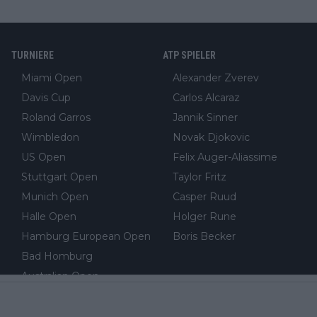
TURNIERE
ATP SPIELER
Miami Open
Alexander Zverev
Davis Cup
Carlos Alcaraz
Roland Garros
Jannik Sinner
Wimbledon
Novak Djokovic
US Open
Felix Auger-Aliassime
Stuttgart Open
Taylor Fritz
Munich Open
Casper Ruud
Halle Open
Holger Rune
Hamburg European Open
Boris Becker
Bad Homburg
Australian Open
WTA SPIELERINNEN