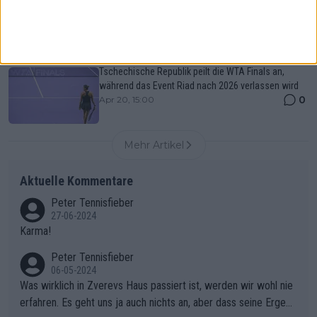
Diana Shnaider bestätigt erneute Doppel-
Partnerschaft mit Mirra Andreeva
0
Apr 20, 16:30
Tschechische Republik peilt die WTA Finals an,
während das Event Riad nach 2026 verlassen wird
0
Apr 20, 15:00
Mehr Artikel
Aktuelle Kommentare
Peter Tennisfieber
27-06-2024
Karma!
Peter Tennisfieber
06-05-2024
Was wirklich in Zverevs Haus passiert ist, werden wir wohl nie
erfahren. Es geht uns ja auch nichts an, aber dass seine Ergebn