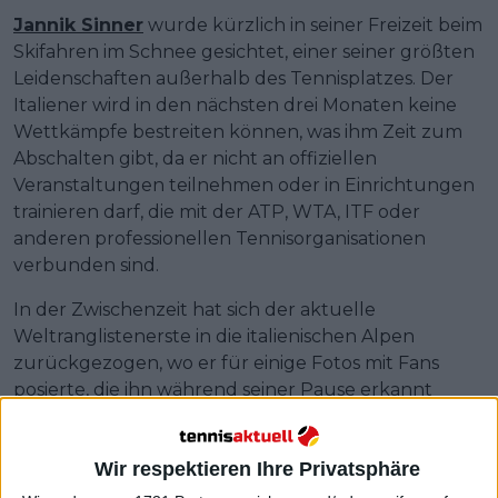
Jannik Sinner
wurde kürzlich in seiner Freizeit beim
Skifahren im Schnee gesichtet, einer seiner größten
Leidenschaften außerhalb des Tennisplatzes. Der
Italiener wird in den nächsten drei Monaten keine
Wettkämpfe bestreiten können, was ihm Zeit zum
Abschalten gibt, da er nicht an offiziellen
Veranstaltungen teilnehmen oder in Einrichtungen
trainieren darf, die mit der ATP, WTA, ITF oder
anderen professionellen Tennisorganisationen
verbunden sind.
In der Zwischenzeit hat sich der aktuelle
Weltranglistenerste in die italienischen Alpen
zurückgezogen, wo er für einige Fotos mit Fans
posierte, die ihn während seiner Pause erkannt
hatten. Der dreifache
Grand Slam
-Champion wird
im Mai zu den Italian Open zurückkehren. Dank
Wir respektieren Ihre Privatsphäre
seines großen Punktevorsprungs ist ihm der
Verbleib an der Spitze der Weltrangliste bei seinem