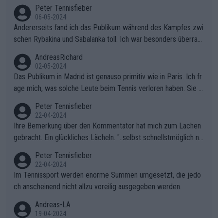
isse in letzter Zeit gelitten haben, ist ganz klar.
Peter Tennisfieber
06-05-2024
Andererseits fand ich das Publikum während des Kampfes zwi
schen Rybakina und Sabalanka toll. Ich war besonders überras
cht, wie viele Fans da waren.
AndreasRichard
02-05-2024
Das Publikum in Madrid ist genauso primitiv wie in Paris. Ich fr
age mich, was solche Leute beim Tennis verloren haben. Sie s
ollten besser zum Fußball gehen, dort sind sie besser aufgeho
Peter Tennisfieber
ben.
22-04-2024
Ihre Bemerkung über den Kommentator hat mich zum Lachen
gebracht. Ein glückliches Lächeln. "..selbst schnellstmöglich na
ch Hause.." 😂🤣🤩
Peter Tennisfieber
22-04-2024
Im Tennissport werden enorme Summen umgesetzt, die jedo
ch anscheinend nicht allzu voreilig ausgegeben werden.
Andreas-LA
19-04-2024