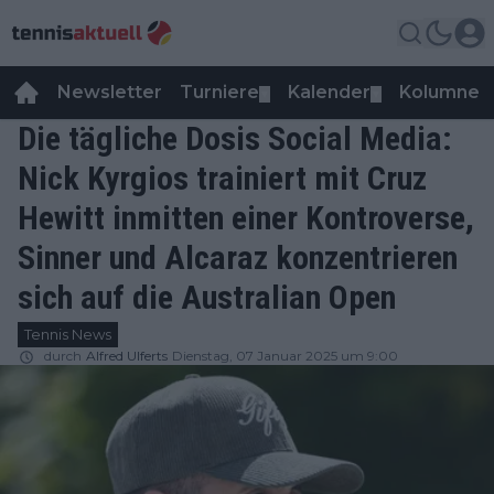
Newsletter
Turniere
Kalender
Kolumnen
▼
▼
Die tägliche Dosis Social Media:
Nick Kyrgios trainiert mit Cruz
Hewitt inmitten einer Kontroverse,
Sinner und Alcaraz konzentrieren
sich auf die Australian Open
Tennis News
durch
Alfred Ulferts
Dienstag, 07 Januar 2025 um 9:00