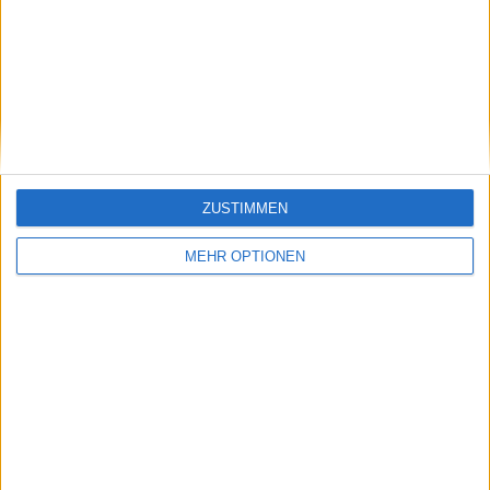
Una publicación compartida de Carlos Alcaraz Garfia (@carlitosalcarazz)
HE'S HERE! 🇪🇸
ZUSTIMMEN
MEHR OPTIONEN
First practice session for Carlos Alcaraz at the
Australian Open against Giovanni Mpteshi
Perricard 🙌
pic.twitter.com/dCNX1VGb5b
— We Are Tennis (@WeAreTennis)
January 6,
2025
Fun point between Carlos Alcaraz and
Giovanni Mpetshi Perricard 🤩🔥