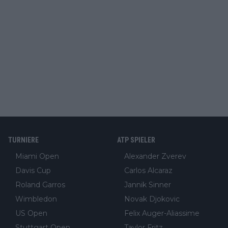
TURNIERE
ATP SPIELER
Miami Open
Alexander Zverev
Davis Cup
Carlos Alcaraz
Roland Garros
Jannik Sinner
Wimbledon
Novak Djokovic
US Open
Felix Auger-Aliassime
Stuttgart Open
Taylor Fritz