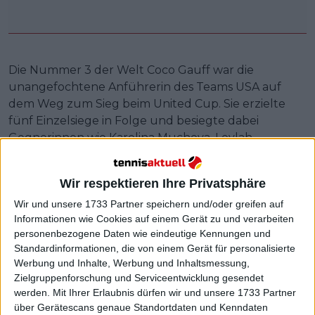
Die Nummer 3 der Welt Coco Gauff war die
unangefochtene Anführerin des Teams USA auf
dem Weg zum Sieg beim United Cup. Sie erzielte
fünf Einzelsiege in Folge und besiegte dabei
Gegnerinnen wie Karolina Muchova, Leylah
Fernandez und die fünffache
Grand Slam
-Siegerin
Iga Swiatek. Außerdem trat Gauff zweimal mit
Wir respektieren Ihre Privatsphäre
Taylor Fritz im gemischten Doppel an und gewann
beide Spiele in klaren Sätzen.
Wir und unsere 1733 Partner speichern und/oder greifen auf
Informationen wie Cookies auf einem Gerät zu und verarbeiten
Bei der Siegerehrung war Gauff sichtlich überrascht,
personenbezogene Daten wie eindeutige Kennungen und
Standardinformationen, die von einem Gerät für personalisierte
als sie durch die Mikrofone hörte, dass sie zur MVP
Werbung und Inhalte, Werbung und Inhaltsmessung,
des Turniers ernannt worden war. "Ich wusste nicht,
Zielgruppenforschung und Serviceentwicklung gesendet
dass es so etwas gibt, also habe ich so etwas nicht
werden.
Mit Ihrer Erlaubnis dürfen wir und unsere 1733 Partner
erwartet", sagte sie später.
über Gerätescans genaue Standortdaten und Kenndaten