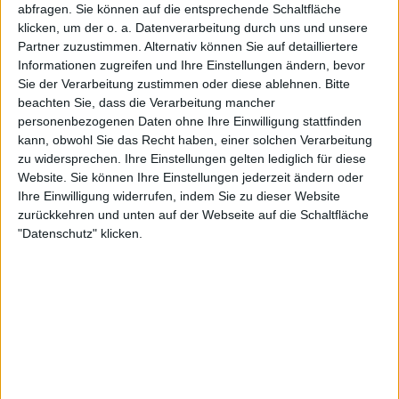
abfragen. Sie können auf die entsprechende Schaltfläche
Weiterlesen
klicken, um der o. a. Datenverarbeitung durch uns und unsere
Partner zuzustimmen. Alternativ können Sie auf detailliertere
WTA-Rennen 2025: Aryna
Informationen zugreifen und Ihre Einstellungen ändern, bevor
Sabalenka und Coco Gauff führen
Sie der Verarbeitung zustimmen oder diese ablehnen.
Bitte
nach der ersten Woche der
beachten Sie, dass die Verarbeitung mancher
personenbezogenen Daten ohne Ihre Einwilligung stattfinden
Saison
kann, obwohl Sie das Recht haben, einer solchen Verarbeitung
zu widersprechen. Ihre Einstellungen gelten lediglich für diese
"Aber es ist wahrscheinlich das einzige Mal, dass man
Website. Sie können Ihre Einstellungen jederzeit ändern oder
im Tennis MVP werden kann, also ist das ziemlich
Ihre Einwilligung widerrufen, indem Sie zu dieser Website
zurückkehren und unten auf der Webseite auf die Schaltfläche
cool. Ich denke, das ist eine der Trophäen, die ich
"Datenschutz" klicken.
vielleicht sogar außerhalb der Box lasse", sagte die
Nummer 3 der Welt. Aus dem Off konnte man
Taylor Fritz hören, der sie scherzhaft fragte: "Und die
US Open, wo sind die?"
"Die US Open sind in einem Safe", antwortete der 20-
jährige amerikanische Star und lachte.