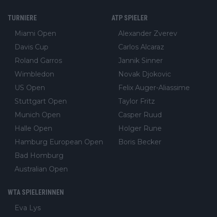
TURNIERE
ATP SPIELER
Miami Open
Alexander Zverev
Davis Cup
Carlos Alcaraz
Roland Garros
Jannik Sinner
Wimbledon
Novak Djokovic
US Open
Felix Auger-Aliassime
Stuttgart Open
Taylor Fritz
Munich Open
Casper Ruud
Halle Open
Holger Rune
Hamburg European Open
Boris Becker
Bad Homburg
Australian Open
WTA SPIELERINNEN
Eva Lys