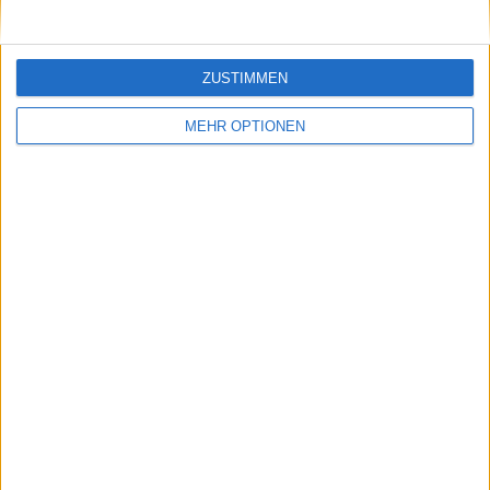
ZUSTIMMEN
MEHR OPTIONEN
Vorheriger Artikel
Nächster Artikel
(VIDEO) "Sie hat viele
Dove kooperiert mit
Menschen auf der
Venus Williams und
ganzen Welt
Nike, um das
inspiriert": Serena
Körperbewusstsein
Williams' Vermächtnis
von Mädchen zu
wird von Billie Jean
stärken
King und Andy
Murray in einem
Beitrag zum Black
History Month
gewürdigt