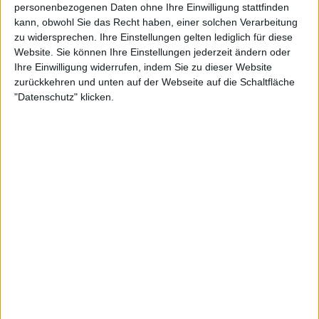
Herzschmerz für Karolina
personenbezogenen Daten ohne Ihre Einwilligung stattfinden
Muchova, die verletzungsbedingt
kann, obwohl Sie das Recht haben, einer solchen Verarbeitung
von ihrem ersten WTA-Finale
zu widersprechen. Ihre Einstellungen gelten lediglich für diese
zurücktritt, während Maria
Website. Sie können Ihre Einstellungen jederzeit ändern oder
Ihre Einwilligung widerrufen, indem Sie zu dieser Website
Sakkari das dritte Jahr in Folge
zurückkehren und unten auf der Webseite auf die Schaltfläche
spielt
"Datenschutz" klicken.
Schwartzman erwähnt
Nadal im ersten
Gespräch
Während des Ultimate Tennis Showdown (UTS) in
Frankfurt letzten Monat setzte sich Schwartzman
mit Andrey Rublev, Christopher Eubanks und Jan-
Lennard Struff zusammen, um verschiedene
Aspekte ihrer Karrieren zu diskutieren. Der
ehemalige Weltranglisten-8. verriet, wie er erfuhr,
dass Messi seine Matches beobachtete.