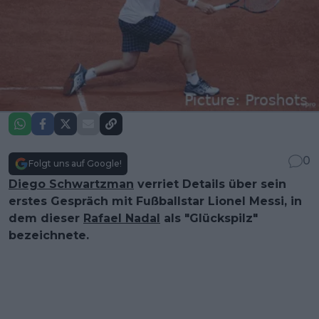
0
Folgt uns auf Google!
Diego Schwartzman
verriet Details über sein
erstes Gespräch mit Fußballstar Lionel Messi, in
dem dieser
Rafael Nadal
als "Glückspilz"
bezeichnete.