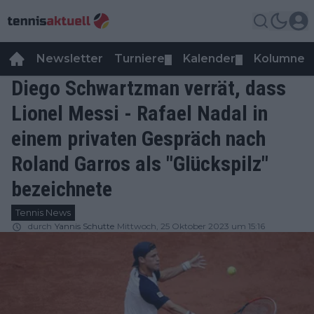
Newsletter
Turniere
Kalender
Kolumnen
▼
▼
Diego Schwartzman verrät, dass
Lionel Messi - Rafael Nadal in
einem privaten Gespräch nach
Roland Garros als "Glückspilz"
bezeichnete
Tennis News
durch
Yannis Schutte
Mittwoch, 25 Oktober 2023 um 15:16