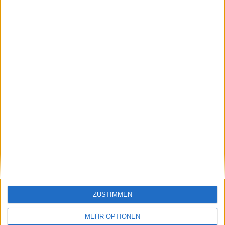
Read 31 replies
Jetzt kostenlos den TennisAktuell-
Newsletter abonnieren!
Nachdem du auf „Abonnieren“ geklickt hast,
erhältst du sofort eine E-Mail von uns. Bei
einigen Lesern landet diese im Spam-
Ordner – überprüfe ihn daher bitte ebenfalls.
Abonnieren
ZUSTIMMEN
Yannis Schutte
MEHR OPTIONEN
Beiträge des Autors ansehen