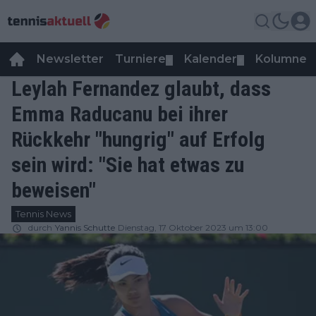
Newsletter
Turniere
Kalender
Kolumnen
▼
▼
Leylah Fernandez glaubt, dass
Emma Raducanu bei ihrer
Rückkehr "hungrig" auf Erfolg
sein wird: "Sie hat etwas zu
beweisen"
Tennis News
durch
Yannis Schutte
Dienstag, 17 Oktober 2023 um 13:00