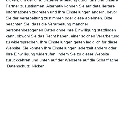
klicken, um der o. a. Datenverarbeitung durch uns und unsere
Partner zuzustimmen. Alternativ können Sie auf detailliertere
Informationen zugreifen und Ihre Einstellungen ändern, bevor
Sie der Verarbeitung zustimmen oder diese ablehnen.
Bitte
Weiterlesen
beachten Sie, dass die Verarbeitung mancher
personenbezogenen Daten ohne Ihre Einwilligung stattfinden
Förmliche Beschwerde gegen
kann, obwohl Sie das Recht haben, einer solchen Verarbeitung
zu widersprechen. Ihre Einstellungen gelten lediglich für diese
Ons Jabeur im Rahmen der
Website. Sie können Ihre Einstellungen jederzeit ändern oder
Unterstützung der Palästinenser
Ihre Einwilligung widerrufen, indem Sie zu dieser Website
eingereicht
zurückkehren und unten auf der Webseite auf die Schaltfläche
"Datenschutz" klicken.
Fernandez sagt,
Raducanu habe das
Potenzial für
großartige Ergebnisse
Dennoch erlebte die Kanadierin bei den WTA 250
Hong Kong Open
in dieser Woche eine