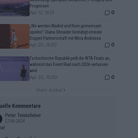
Prognosen
0
Apr 12, 16:13
„Wir werden Madrid und Rom gemeinsam
spielen“: Diana Shnaider bestätigt erneute
Doppel-Partnerschaft mit Mirra Andreeva
0
Apr 20, 16:30
Tschechische Republik peilt die WTA Finals an,
während das Event Riad nach 2026 verlassen
wird
0
Apr 20, 15:00
Mehr Artikel
uelle Kommentare
Peter Tennisfieber
27-06-2024
ma!