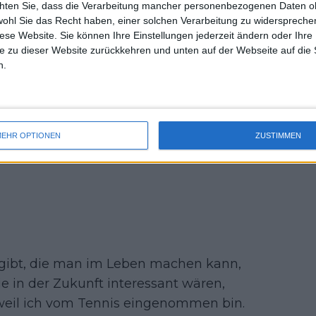
chten Sie, dass die Verarbeitung mancher personenbezogenen Daten oh
uss 
eressen und Hobbys gäbe, denen sie
wohl Sie das Recht haben, einer solchen Verarbeitung zu widersprechen
mal 
diese Website. Sie können Ihre Einstellungen jederzeit ändern oder Ihre 
.
des 
e zu dieser Website zurückkehren und unten auf der Webseite auf die 
n.
EHR OPTIONEN
ZUSTIMMEN
e gibt, die man im Leben machen kann,
ie in der Zukunft interessant wären,
 weil ich vom Tennis eingenommen bin.