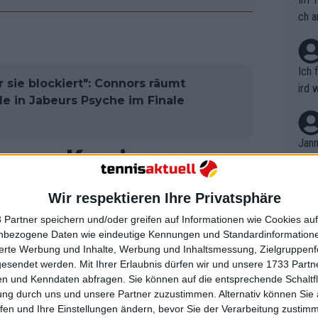
ch a
Ich 
r sie blockiert": Connors räumt
ird 
e in Jabeurs Psyche im Finale
vers
eine
r in
Jann
lange Karriere an
em i
merk
eite
d Open sagte Swiatek, sie denke nicht
Wir respektieren Ihre Privatsphäre
Dopp
t, a
n si
 Partner speichern und/oder greifen auf Informationen wie Cookies au
Wört
mmen
nbezogene Daten wie eindeutige Kennungen und Standardinformatione
B. C
s gibt, worüber man nachdenken
nt. 
sierte Werbung und Inhalte, Werbung und Inhaltsmessung, Zielgruppen
ause
gesendet werden.
Mit Ihrer Erlaubnis dürfen wir und unsere 1733 Part
enke, ich werde die Art von
ient
Dopp
on v
n und Kenndaten abfragen. Sie können auf die entsprechende Schaltfl
ewon
aufhört."
mmen
ung durch uns und unsere Partner zuzustimmen. Alternativ können Sie au
Fina
Genr
fen und Ihre Einstellungen ändern, bevor Sie der Verarbeitung zustim
sehbarer Zeit dem Tennis den Vorrang
kel 