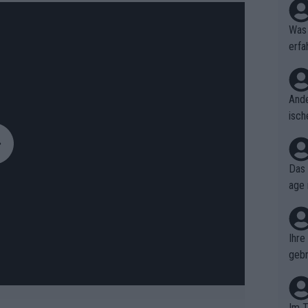
Was 
erfa
niss
Ande
isch
cht,
Das 
age 
ollt
ben.
Ihre
gebr
ch H
Im T