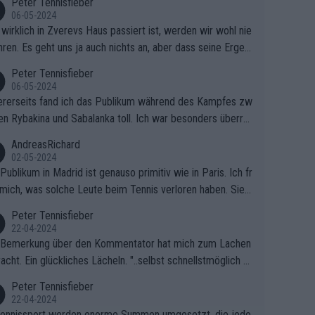
Peter Tennisfieber
06-05-2024
wirklich in Zverevs Haus passiert ist, werden wir wohl nie
hren. Es geht uns ja auch nichts an, aber dass seine Ergeb
e in letzter Zeit gelitten haben, ist ganz klar.
Peter Tennisfieber
06-05-2024
rerseits fand ich das Publikum während des Kampfes zw
en Rybakina und Sabalanka toll. Ich war besonders überras
 wie viele Fans da waren.
AndreasRichard
02-05-2024
Publikum in Madrid ist genauso primitiv wie in Paris. Ich fr
mich, was solche Leute beim Tennis verloren haben. Sie s
en besser zum Fußball gehen, dort sind sie besser aufgeho
Peter Tennisfieber
22-04-2024
 Bemerkung über den Kommentator hat mich zum Lachen
acht. Ein glückliches Lächeln. "..selbst schnellstmöglich na
ause.." 😂🤣🤩
Peter Tennisfieber
22-04-2024
ennissport werden enorme Summen umgesetzt, die jedo