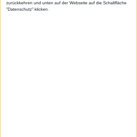
zurückkehren und unten auf der Webseite auf die Schaltfläche
"Datenschutz" klicken.
Im Viertelfinale wird Spanien auf die Niederlande
treffen. Coria, der Argentinien, das im Viertelfinale
auf Italien trifft, als Kapitän anführt, hat kürzlich in
einem Gespräch mit der spanischen Zeitung "Marca"
erklärt:
"Das habe ich gemeint [dass ich Spanien nur dann
die Daumen drücken werde, wenn Argentinien aus
dem Davis Cup ausscheidet]. Ich persönlich fühle
mich privilegiert, der Kapitän der argentinischen
Mannschaft zu sein und in Malaga dabei zu sein und
alles hautnah miterleben zu können. Vor allem die