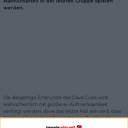
Mannschaften in der letzten Gruppe spielen
werden.
Die diesjährige Endrunde des Davis Cups wird
wahrscheinlich mit größerer Aufmerksamkeit
verfolgt werden, da es das letzte Mal sein wird, dass
Spaniens legendärer Tennisstar am Profitennis
teilnimmt. Der 38-Jährige hat kürzlich angekündigt,