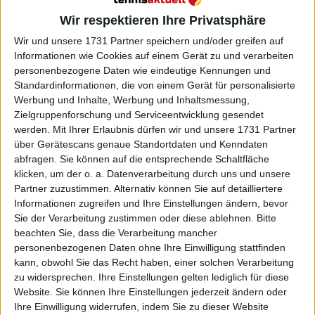
dass er sich nach der Davis-Cup-Endrunde vom
Wir respektieren Ihre Privatsphäre
Profitennis zurückziehen wird.
Wir und unsere 1731 Partner speichern und/oder greifen auf
Weiterlesen
Informationen wie Cookies auf einem Gerät zu und verarbeiten
personenbezogene Daten wie eindeutige Kennungen und
Standardinformationen, die von einem Gerät für personalisierte
Turnierzentrum ATP Paris
Werbung und Inhalte, Werbung und Inhaltsmessung,
Masters 2024: Preisgeld,
Zielgruppenforschung und Serviceentwicklung gesendet
Spielplan, alle Ergebnisse,
werden.
Mit Ihrer Erlaubnis dürfen wir und unsere 1731 Partner
Auslosung und TV Guide
über Gerätescans genaue Standortdaten und Kenndaten
abfragen. Sie können auf die entsprechende Schaltfläche
klicken, um der o. a. Datenverarbeitung durch uns und unsere
Partner zuzustimmen. Alternativ können Sie auf detailliertere
Informationen zugreifen und Ihre Einstellungen ändern, bevor
Sie der Verarbeitung zustimmen oder diese ablehnen.
Bitte
beachten Sie, dass die Verarbeitung mancher
personenbezogenen Daten ohne Ihre Einwilligung stattfinden
kann, obwohl Sie das Recht haben, einer solchen Verarbeitung
zu widersprechen. Ihre Einstellungen gelten lediglich für diese
Website. Sie können Ihre Einstellungen jederzeit ändern oder
Ihre Einwilligung widerrufen, indem Sie zu dieser Website