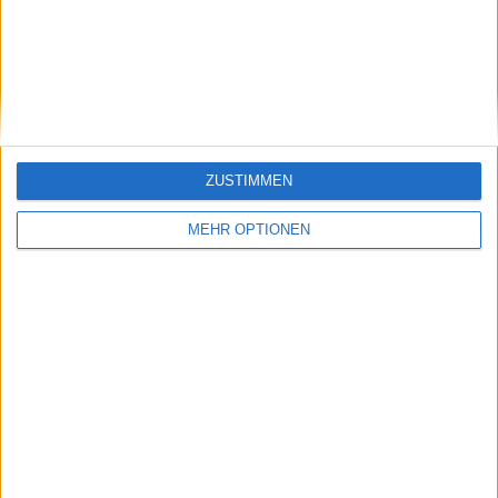
"Dann wird man
Rusedski über Jannik
einstellig": Ehemalige
Sinner: "Diese beiden
britische Nummer
Bereiche sind jetzt
eins setzt auf Jack
verdammt gut und
Draper, um 2025 in
fast Weltklasse"
den Top 10 der ATP
Rangliste zu beenden
ZUSTIMMEN
MEHR OPTIONEN
Schreiben Sie einen Kommentar