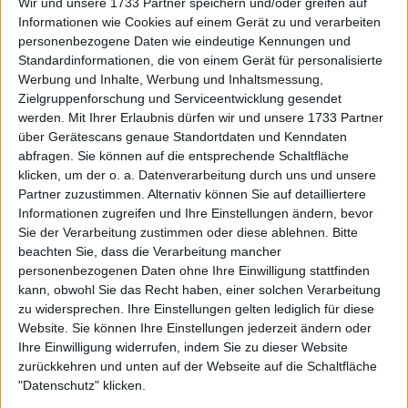
Wir und unsere 1733 Partner speichern und/oder greifen auf
Spielen.
Informationen wie Cookies auf einem Gerät zu und verarbeiten
Während Venus ihre Karriere fortsetzt, zuletzt
personenbezogene Daten wie eindeutige Kennungen und
Standardinformationen, die von einem Gerät für personalisierte
Anfang September bei den US Open auftrat und
Werbung und Inhalte, Werbung und Inhaltsmessung,
ihre Teilnahme in Brisbane Anfang Januar bereits
Zielgruppenforschung und Serviceentwicklung gesendet
bestätigte, sorgte Serena in den vergangenen
werden.
Mit Ihrer Erlaubnis dürfen wir und unsere 1733 Partner
Tagen für Schlagzeilen, nachdem Spekulationen
über Gerätescans genaue Standortdaten und Kenndaten
über ein mögliches Comeback 2026 aufkamen.
abfragen. Sie können auf die entsprechende Schaltfläche
Auslöser war ihr Eintrag in den ITIA-Dopingkontroll-
klicken, um der o. a. Datenverarbeitung durch uns und unsere
Pool (was sie wieder startberechtigt für offizielle
Partner zuzustimmen. Alternativ können Sie auf detailliertere
Informationen zugreifen und Ihre Einstellungen ändern, bevor
Turniere machen würde). Serena nahm den Ball
Sie der Verarbeitung zustimmen oder diese ablehnen.
Bitte
jedoch auf und dementierte die Informationen in
beachten Sie, dass die Verarbeitung mancher
den sozialen Medien, räumte die Gerüchte aus und
personenbezogenen Daten ohne Ihre Einwilligung stattfinden
enttäuschte viele Fans, die auf ihre Rückkehr
kann, obwohl Sie das Recht haben, einer solchen Verarbeitung
gehofft hatten.
zu widersprechen. Ihre Einstellungen gelten lediglich für diese
Website. Sie können Ihre Einstellungen jederzeit ändern oder
Ihre Einwilligung widerrufen, indem Sie zu dieser Website
zurückkehren und unten auf der Webseite auf die Schaltfläche
"Datenschutz" klicken.