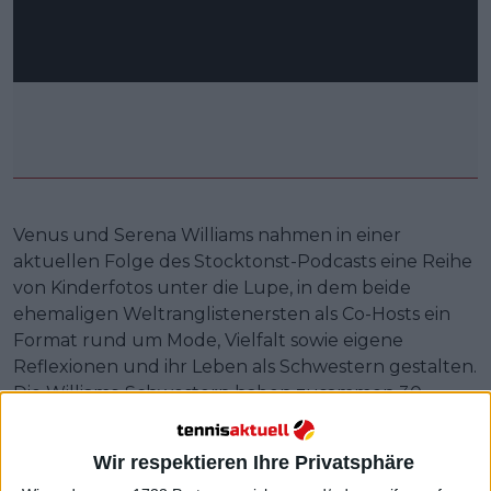
Venus und Serena Williams nahmen in einer
aktuellen Folge des Stocktonst-Podcasts eine Reihe
von Kinderfotos unter die Lupe, in dem beide
ehemaligen Weltranglistenersten als Co-Hosts ein
Format rund um Mode, Vielfalt sowie eigene
Reflexionen und ihr Leben als Schwestern gestalten.
Die Williams-Schwestern haben zusammen 30
Grand-Slam-Einzeltitel gesammelt und als Doppel
14 Major-Titel im Damendoppel gewonnen –
Wir respektieren Ihre Privatsphäre
zusätzlich zu drei Goldmedaillen bei Olympischen