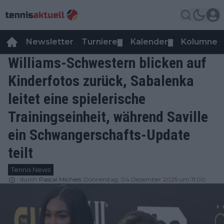
Newsletter
Turniere
Kalender
Kolumnen
▼
▼
Williams-Schwestern blicken auf
Kinderfotos zurück, Sabalenka
leitet eine spielerische
Trainingseinheit, während Saville
ein Schwangerschafts-Update
teilt
Tennis News
durch
Pascal Michiels
Donnerstag, 04 Dezember 2025 um 11:00