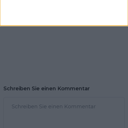
Dopingkontrolle
außerhalb des
Zeitfensters
Schreiben Sie einen Kommentar