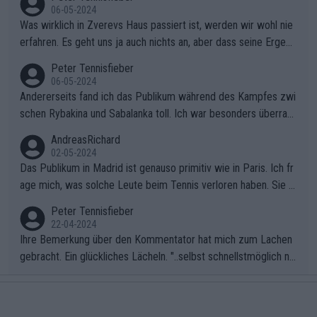
06-05-2024
Was wirklich in Zverevs Haus passiert ist, werden wir wohl nie
erfahren. Es geht uns ja auch nichts an, aber dass seine Ergebn
isse in letzter Zeit gelitten haben, ist ganz klar.
Peter Tennisfieber
06-05-2024
Andererseits fand ich das Publikum während des Kampfes zwi
schen Rybakina und Sabalanka toll. Ich war besonders überras
cht, wie viele Fans da waren.
AndreasRichard
02-05-2024
Das Publikum in Madrid ist genauso primitiv wie in Paris. Ich fr
age mich, was solche Leute beim Tennis verloren haben. Sie s
ollten besser zum Fußball gehen, dort sind sie besser aufgeho
Peter Tennisfieber
ben.
22-04-2024
Ihre Bemerkung über den Kommentator hat mich zum Lachen
gebracht. Ein glückliches Lächeln. "..selbst schnellstmöglich na
ch Hause.." 😂🤣🤩
Peter Tennisfieber
22-04-2024
Im Tennissport werden enorme Summen umgesetzt, die jedo